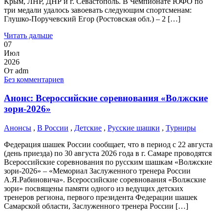
Крым, ЛНР, ДНР и г. Севастополь. В Чемпионате ЮФО по
три медали удалось завоевать следующим спортсменам:
Глушко-Поручевский Егор (Ростовская обл.) – 2 […]
Читать дальше
07
Июл
2026
От
adm
Без комментариев
Анонс: Всероссийские соревнования «Волжские
зори-2026»
Анонсы
,
В России
,
Детские
,
Русские шашки
,
Турниры
Федерация шашек России сообщает, что в период с 22 августа
(день приезда) по 30 августа 2026 года в г. Самаре проводятся
Всероссийские соревнования по русским шашкам «Волжские
зори-2026» – «Мемориал Заслуженного тренера России
А.Я.Рабиновича». Всероссийские соревнования «Волжские
зори» посвящены памяти одного из ведущих детских
тренеров региона, первого президента Федерации шашек
Самарской области, Заслуженного тренера России […]