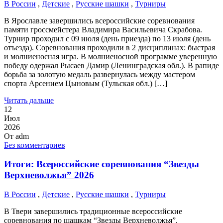
В России
,
Детские
,
Русские шашки
,
Турниры
В Ярославле завершились всероссийские соревнования
памяти гроссмейстера Владимира Васильевича Скрабова.
Турнир проходил с 09 июля (день приезда) по 13 июля (день
отъезда). Соревнования проходили в 2 дисциплинах: быстрая
и молниеносная игра. В молниеносной программе уверенную
победу одержал Рысаев Дамир (Ленинградская обл.). В рапиде
борьба за золотую медаль развернулась между мастером
спорта Арсением Цыновым (Тульская обл.) […]
Читать дальше
12
Июл
2026
От
adm
Без комментариев
Итоги: Всероссийские соревнования “Звезды
Верхневолжья” 2026
В России
,
Детские
,
Русские шашки
,
Турниры
В Твери завершились традиционные всероссийские
соревнования по шашкам “Звезды Верхневолжья”,