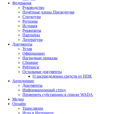
Федерация
Руководство
Почётные члены Президиума
Структура
Регионы
История
Реквизиты
Партнёры
Литература
Документы
Устав
Официально
Наградные приказы
Сборные
Рейтинги
Остальные документы
О распределении средств от ППК
Антидопинг
Документы
Информационный стенд
Проверить субстанцию в списке WADA
Медиа
Онлайн
Трансляции
Игра в Интернете