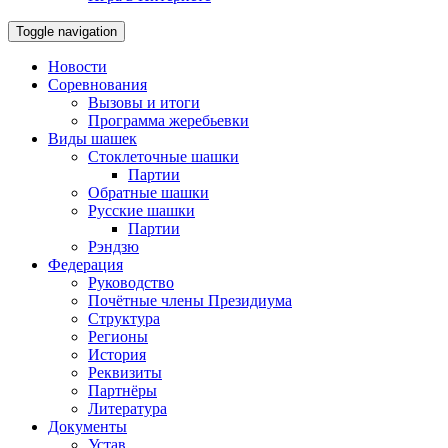
Toggle navigation
Новости
Соревнования
Вызовы и итоги
Программа жеребьевки
Виды шашек
Стоклеточные шашки
Партии
Обратные шашки
Русские шашки
Партии
Рэндзю
Федерация
Руководство
Почётные члены Президиума
Структура
Регионы
История
Реквизиты
Партнёры
Литература
Документы
Устав