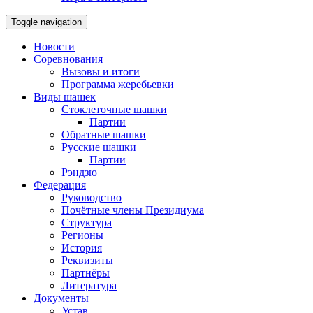
Toggle navigation
Новости
Соревнования
Вызовы и итоги
Программа жеребьевки
Виды шашек
Стоклеточные шашки
Партии
Обратные шашки
Русские шашки
Партии
Рэндзю
Федерация
Руководство
Почётные члены Президиума
Структура
Регионы
История
Реквизиты
Партнёры
Литература
Документы
Устав