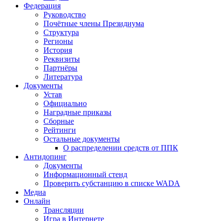
Федерация
Руководство
Почётные члены Президиума
Структура
Регионы
История
Реквизиты
Партнёры
Литература
Документы
Устав
Официально
Наградные приказы
Сборные
Рейтинги
Остальные документы
О распределении средств от ППК
Антидопинг
Документы
Информационный стенд
Проверить субстанцию в списке WADA
Медиа
Онлайн
Трансляции
Игра в Интернете