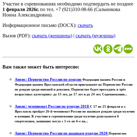
Участие в соревнованиях необходимо подтвердить не позднее
1 февраля 2026г.
по тел. +7 (921)310-98-66 (Сальникова
Нонна Александровна).
Информационное письмо (DOCX):
скачать
Вызов (PDF):
скачать (женщины)
|
скачать (мужчины)
Вам также может быть интересно:
Анонс: Первенство России по рэндзю
Федерация шашек России и
Федерация шашек Ярославской области приглашают на Первенство России
по рэндзю среди юношей и девушек. Первенство будет проходить в трёх
возрастных категориях: до 13 лет, до 17 лет и до 24 лет. Соревнования...
Анонс: чемпионат России по рэндзю 2018
С 17 по 25 февраля в г.
Ярославль пройдет 26-й чемпионат России по шашкам рэндзю среди мужчин
и женщин. К участию в соревновании среди мужчин допускаются 6
спортсменов, занявших места с 1-го по 6-е на...
Анонс: Первенство России по шашкам рэндзю 2020
Первенство