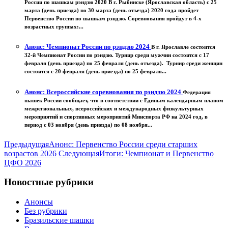
России по шашкам рэндзю 2020 В г. Рыбинске (Ярославская область) с 25
марта (день приезда) по 30 марта (день отъезда) 2020 года пройдет
Первенство России по шашкам рэндзю. Соревнования пройдут в 4-х
возрастных группах:...
Анонс: Чемпионат России по рэндзю 2024
В г. Ярославле состоится
32-й Чемпионат России по рэндзю. Турнир среди мужчин состоится с 17
февраля (день приезда) по 25 февраля (день отъезда). Турнир среди женщин
состоится с 20 февраля (день приезда) по 25 февраля...
Анонс: Всероссийские соревнования по рэндзю 2024
Федерация
шашек России сообщает, что в соответствии с Единым календарным планом
межрегиональных, всероссийских и международных физкультурных
мероприятий и спортивных мероприятий Минспорта РФ на 2024 год, в
период с 03 ноября (день приезда) по 08 ноября...
Предыдущая
Анонс: Первенство России среди старших
возрастов 2026
Следующая
Итоги: Чемпионат и Первенство
ЦФО 2026
Новостные рубрики
Анонсы
Без рубрики
Бразильские шашки