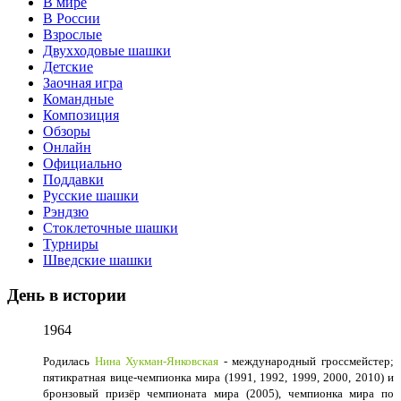
В мире
В России
Взрослые
Двухходовые шашки
Детские
Заочная игра
Командные
Композиция
Обзоры
Онлайн
Официально
Поддавки
Русские шашки
Рэндзю
Стоклеточные шашки
Турниры
Шведские шашки
День в истории
1964
Родилась
Нина Хукман-Янковская
- международный гроссмейстер;
пятикратная вице-чемпионка мира (1991, 1992, 1999, 2000, 2010) и
бронзовый призёр чемпионата мира (2005), чемпионка мира по