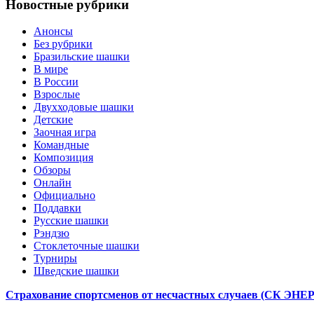
Новостные рубрики
Анонсы
Без рубрики
Бразильские шашки
В мире
В России
Взрослые
Двухходовые шашки
Детские
Заочная игра
Командные
Композиция
Обзоры
Онлайн
Официально
Поддавки
Русские шашки
Рэндзю
Стоклеточные шашки
Турниры
Шведские шашки
Страхование спортсменов от несчастных случаев (СК ЭН