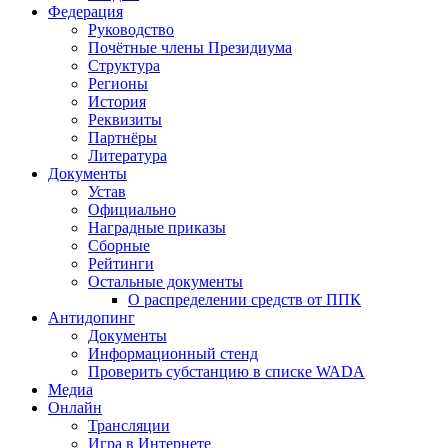
Федерация
Руководство
Почётные члены Президиума
Структура
Регионы
История
Реквизиты
Партнёры
Литература
Документы
Устав
Официально
Наградные приказы
Сборные
Рейтинги
Остальные документы
О распределении средств от ППК
Антидопинг
Документы
Информационный стенд
Проверить субстанцию в списке WADA
Медиа
Онлайн
Трансляции
Игра в Интернете