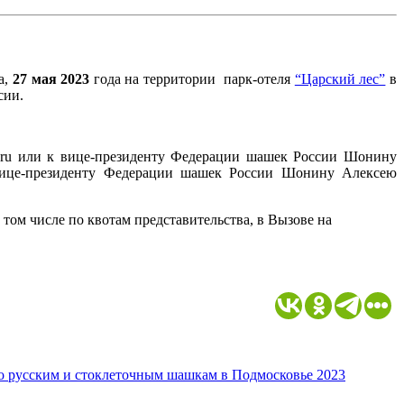
а,
27 мая 2023
года на территории парк-отеля
“Царский лес”
в
сии.
i.ru или к вице-президенту Федерации шашек России Шонину
 к вице-президенту Федерации шашек России Шонину Алексею
 том числе по квотам представительства, в Вызове на
о русским и стоклеточным шашкам в Подмосковье 2023