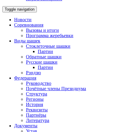
Toggle navigation
Новости
Соревнования
Вызовы и итоги
Программа жеребьевки
Виды шашек
Стоклеточные шашки
Партии
Обратные шашки
Русские шашки
Партии
Рэндзю
Федерация
Руководство
Почётные члены Президиума
Структура
Регионы
История
Реквизиты
Партнёры
Литература
Документы
Устав