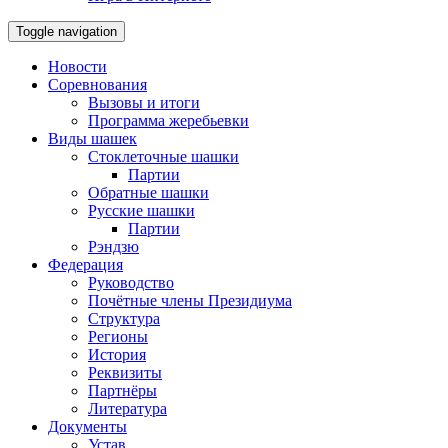
Toggle navigation
Новости
Соревнования
Вызовы и итоги
Программа жеребьевки
Виды шашек
Стоклеточные шашки
Партии
Обратные шашки
Русские шашки
Партии
Рэндзю
Федерация
Руководство
Почётные члены Президиума
Структура
Регионы
История
Реквизиты
Партнёры
Литература
Документы
Устав