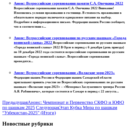
Анонс: Всероссийские соревнования памяти С.А. Овечкина 2022
Всероссийские соревнования памяти С.А. Овечкина 2022 Внимание!
Изменились условия проживания в гостинице. В стоимость проживания в
обязательном порядке включается одноразовое питание на выбор.
Подробнее в информационном письме. Федерация шашек России сообщает,
что в соответствии с...
Анонс: Всероссийские соревнования по русским шашкам «Города
воинской славы» 2022
Всероссийские соревнования по русским шашкам
«Города воинской славы» 2022 В Орле в период с 6 декабря (день приезда)
по 10 декабря 2022 года состоятся всероссийские соревнования по русским
шашкам «Города воинской славы». Всероссийские соревнования
проводятся...
Анонс: Всероссийские соревнования «Волжские зори-2023»
Федерация шашек России и Федерация шашек Самарской области
приглашают принять участие во Всероссийских соревнованиях по русским
шашкам «Волжские зори-2023» – «Мемориал Заслуженного тренера России
А.Я. Рабиновича», которые состоятся в Самаре в период с 22 августа...
Предыдущая
Анонс: Чемпионат и Первенство СКФО и ЮФО
по шашкам 2025
Следующая
Этап Кубка Мира по шашкам
“Узбекистан-2025” (Итоги)
Новостные рубрики