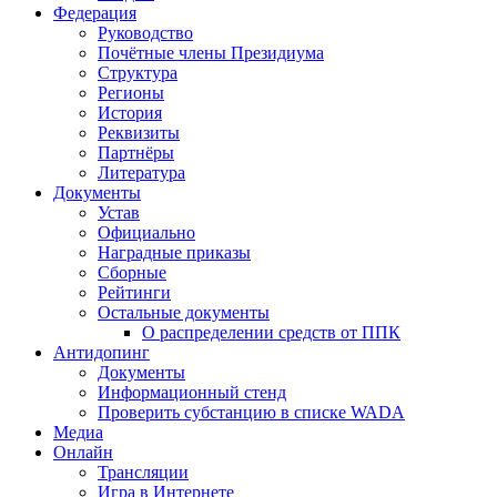
Федерация
Руководство
Почётные члены Президиума
Структура
Регионы
История
Реквизиты
Партнёры
Литература
Документы
Устав
Официально
Наградные приказы
Сборные
Рейтинги
Остальные документы
О распределении средств от ППК
Антидопинг
Документы
Информационный стенд
Проверить субстанцию в списке WADA
Медиа
Онлайн
Трансляции
Игра в Интернете