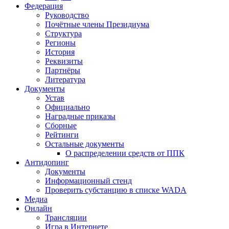
Федерация
Руководство
Почётные члены Президиума
Структура
Регионы
История
Реквизиты
Партнёры
Литература
Документы
Устав
Официально
Наградные приказы
Сборные
Рейтинги
Остальные документы
О распределении средств от ППК
Антидопинг
Документы
Информационный стенд
Проверить субстанцию в списке WADA
Медиа
Онлайн
Трансляции
Игра в Интернете