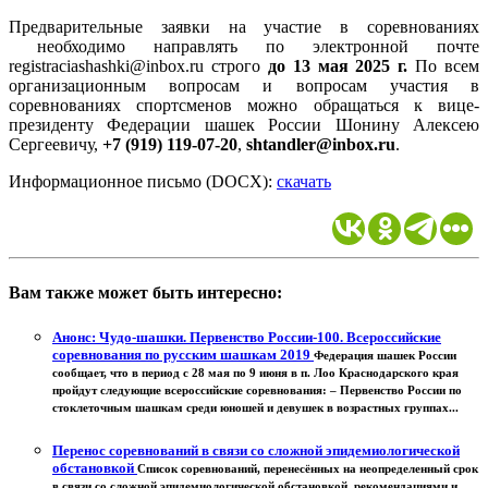
Предварительные заявки на участие в соревнованиях
необходимо направлять по электронной почте
registraciashashki@inbox.ru строго
до 13 мая 2025 г.
По всем
организационным вопросам и вопросам участия в
соревнованиях спортсменов можно обращаться к вице-
президенту Федерации шашек России Шонину Алексею
Сергеевичу,
+7 (919) 119-07-20
,
shtandler@inbox.ru
.
Информационное письмо (DOCХ):
скачать
Вам также может быть интересно:
Анонс: Чудо-шашки. Первенство России-100. Всероссийские
соревнования по русским шашкам 2019
Федерация шашек России
сообщает, что в период с 28 мая по 9 июня в п. Лоо Краснодарского края
пройдут следующие всероссийские соревнования: – Первенство России по
стоклеточным шашкам среди юношей и девушек в возрастных группах...
Перенос соревнований в связи со сложной эпидемиологической
обстановкой
Список соревнований, перенесённых на неопределенный срок
в связи со сложной эпидемиологической обстановкой, рекомендациями и