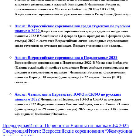
запретами региональных властей: Командный Чемпионат России по
стоклеточным шашкам в Московской области, 20.03-23.03.2020;
Всероссийские соревнования по русским шашкам в Республике Дагестан,...
Анонс: Всероссийские соревнования среди студентов по русским
шашкам 2022
Всероссийские соревнования среди студентов по русским
шашкам 2022 В Челябинске с 3 февраля (день приезда) по 6 февраля (день
отъезда) 2022 г. состоятся Всероссийские лично-командные соревнования
среди студентов по русским шашкам. Возраст участников не должен...
Анонс: Всероссийские соревнования в Подмосковье 2022
Всероссийские соревнования в Подмосковье 2022 В Московской области
(Одинцовский район) пройдут следующие Всероссийские соревнования по
русским и стоклеточным шашкам: Чемпионат России по стоклеточным
шашкам Период: 10 апреля (день приезда) – 22 апреля. Вызов (PDF):
скачать...
Анонс: Чемпионат и Первенство ЮФО и СКФО по русским
шашкам 2022
Чемпионат и Первенство ЮФО и СКФО по русским
шашкам 2022 Федерация шашек России сообщает, что в г. Сочи с 21 июня
(день приезда) по 29 июня (день отъезда) 2022 года состоится XIX Лично-
командный Чемпионат Южного...
Предыдущая
Итоги: Первенство Европы по шашкам-64 2025
Следующая
Итоги: Всероссийские соревнования “Жемчужина