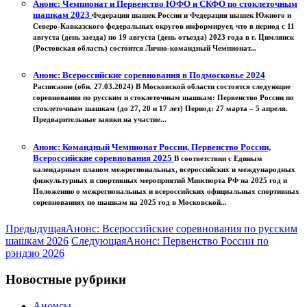
Анонс: Чемпионат и Первенство ЮФО и СКФО по стоклеточным
шашкам 2023
Федерация шашек России и Федерация шашек Южного и
Северо-Кавказского федеральных округов информирует, что в период с 11
августа (день заезда) по 19 августа (день отъезда) 2023 года в г. Цимлянск
(Ростовская область) состоится Лично-командный Чемпионат...
Анонс: Всероссийские соревнования в Подмосковье 2024
Расписание (обн. 27.03.2024) В Московской области состоятся следующие
соревнования по русским и стоклеточным шашкам: Первенство России по
стоклеточным шашкам (до 27, 20 и 17 лет) Период: 27 марта – 5 апреля.
Предварительные заявки на участие...
Анонс: Командный Чемпионат России, Первенство России,
Всероссийские соревнования 2025
В соответствии с Единым
календарным планом межрегиональных, всероссийских и международных
физкультурных и спортивных мероприятий Минспорта РФ на 2025 год и
Положению о межрегиональных и всероссийских официальных спортивных
соревнованиях по шашкам на 2025 год в Московской...
Предыдущая
Анонс: Всероссийские соревнования по русским
шашкам 2026
Следующая
Анонс: Первенство России по
рэндзю 2026
Новостные рубрики
Анонсы