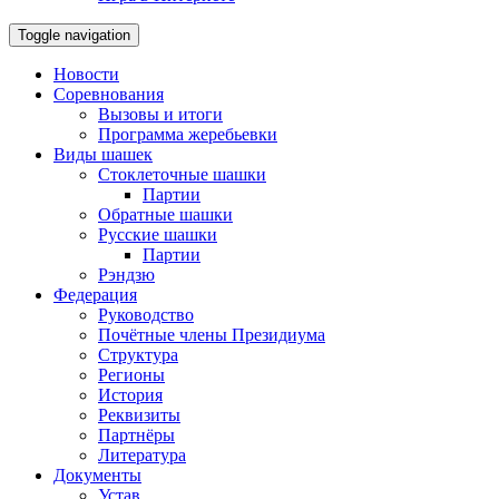
Toggle navigation
Новости
Соревнования
Вызовы и итоги
Программа жеребьевки
Виды шашек
Стоклеточные шашки
Партии
Обратные шашки
Русские шашки
Партии
Рэндзю
Федерация
Руководство
Почётные члены Президиума
Структура
Регионы
История
Реквизиты
Партнёры
Литература
Документы
Устав