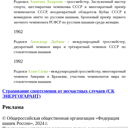
Родилась
Алевтина Лазаренко
- гроссмейстер, Заслуженный мастер
спорта; шестикратная чемпионка СССР и многократный призёр
чемпионатов СССР, неоднократный обладатель Кубка СССР в
командном зачёте по русским шашкам, бронзовый призёр первого
заочного чемпионата РСФСР по русским шашкам среди женщин.
1962
Родился
Александр Дыбман
- международный гроссмейстер,
двукратный чемпион мира и трёхкратный чемпион СССР по
стоклеточным шашкам
1992
Родился
Аллан Силва
- международный гроссмейстер, многократный
чемпион Америки и Бразилии, участник чемпионатов мира по
стоклеточным шашкам.
Страхование спортсменов от несчастных случаев (СК
ЭНЕРГОГАРАНТ)
Реклама
© Общероссийская общественная организация «Федерация
шашек России», 2024 г.