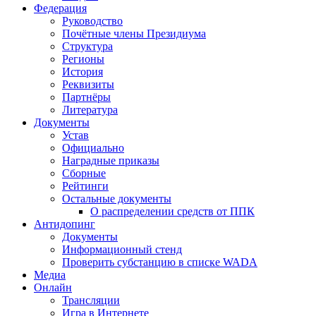
Федерация
Руководство
Почётные члены Президиума
Структура
Регионы
История
Реквизиты
Партнёры
Литература
Документы
Устав
Официально
Наградные приказы
Сборные
Рейтинги
Остальные документы
О распределении средств от ППК
Антидопинг
Документы
Информационный стенд
Проверить субстанцию в списке WADA
Медиа
Онлайн
Трансляции
Игра в Интернете