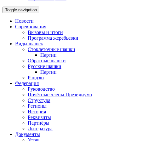
Toggle navigation
Новости
Соревнования
Вызовы и итоги
Программа жеребьевки
Виды шашек
Стоклеточные шашки
Партии
Обратные шашки
Русские шашки
Партии
Рэндзю
Федерация
Руководство
Почётные члены Президиума
Структура
Регионы
История
Реквизиты
Партнёры
Литература
Документы
Устав