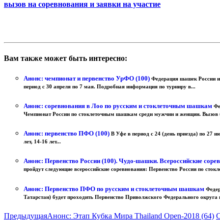
вызов на соревнования и заявки на участие
Вам также может быть интересно:
Анонс: чемпионат и первенство УрФО (100)
Федерация шашек России и
период с 30 апреля по 7 мая. Подробная информация по турниру в...
Анонс: соревнования в Лоо по русским и стоклеточным шашкам
Фе
Чемпионат России по стоклеточным шашкам среди мужчин и женщин. Вызов (
Анонс: первенство ПФО (100)
В Уфе в период с 24 (день приезда) по 27
лет, 14-16 лет...
Анонс: Первенство России (100). Чудо-шашки. Всероссийские соре
пройдут следующие всероссийские соревнования: Первенство России по сток
Анонс: Первенство ПФО по русским и стоклеточным шашкам
Федер
Татарстан) будет проходить Первенство Приволжского Федерального округа п
Предыдущая
Анонс: Этап Кубка Мира Thailand Open-2018 (64)