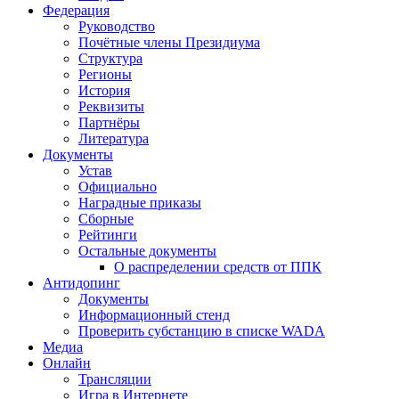
Федерация
Руководство
Почётные члены Президиума
Структура
Регионы
История
Реквизиты
Партнёры
Литература
Документы
Устав
Официально
Наградные приказы
Сборные
Рейтинги
Остальные документы
О распределении средств от ППК
Антидопинг
Документы
Информационный стенд
Проверить субстанцию в списке WADA
Медиа
Онлайн
Трансляции
Игра в Интернете