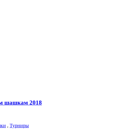
ым шашкам 2018
шки
,
Турниры