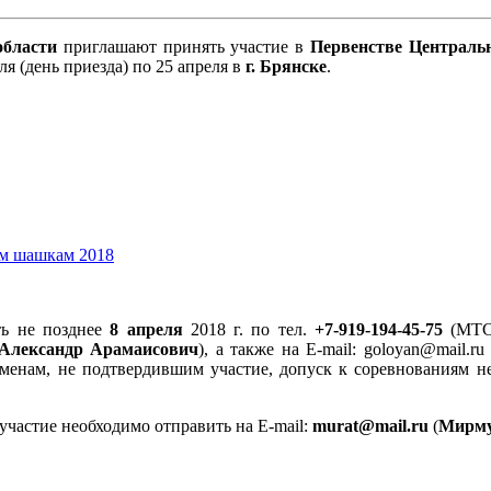
бласти
приглашают принять участие в
Первенстве Централь
ля (день приезда) по 25 апреля в
г. Брянске
.
ть не позднее
8 апреля
2018 г. по тел.
+7-919-194-45-75
(МТС
Александр Арамаисович
), а также на Е-mail: goloyan@mail.
менам, не подтвердившим участие, допуск к соревнованиям не
частие необходимо отправить на E-mail:
murat@mail.ru
(
Мирму