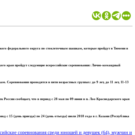
кого федерального округа по стоклеточным шашкам, которые пройдут в Тюмени в
ского края пройдут следующие всероссийские соревнования: Лично-командный
. Соревнования проводятся в пяти возрастных группах: до 9 лет, до 11 лет, 11-13
 России сообщает, что в период с 28 мая по 09 июня в п. Лоо Краснодарского края
 с 15 (день приезда) по 24 (день отъезда) июля 2018 года в г. Казани (Республика
ссийские соревнования среди юношей и девушек (64), мужчин и