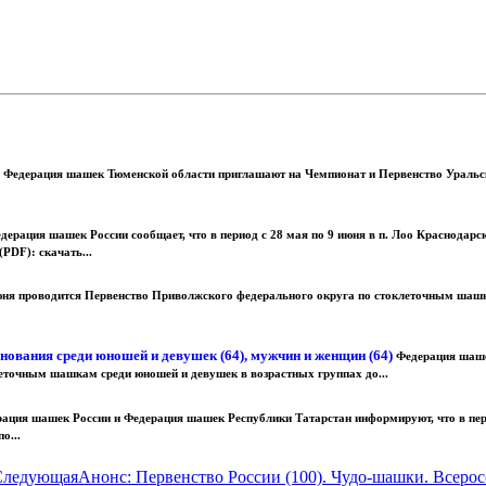
 Федерация шашек Тюменской области приглашают на Чемпионат и Первенство Уральс
дерация шашек России сообщает, что в период с 28 мая по 9 июня в п. Лоо Краснодар
PDF): скачать...
 июня проводится Первенство Приволжского федерального округа по стоклеточным шашкам
внования среди юношей и девушек (64), мужчин и женщин (64)
Федерация шашек
леточным шашкам среди юношей и девушек в возрастных группах до...
ация шашек России и Федерация шашек Республики Татарстан информируют, что в период
о...
Следующая
Анонс: Первенство России (100). Чудо-шашки. Всеро