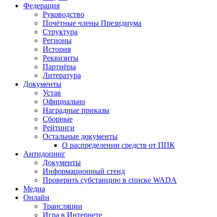
Федерация
Руководство
Почётные члены Президиума
Структура
Регионы
История
Реквизиты
Партнёры
Литература
Документы
Устав
Официально
Наградные приказы
Сборные
Рейтинги
Остальные документы
О распределении средств от ППК
Антидопинг
Документы
Информационный стенд
Проверить субстанцию в списке WADA
Медиа
Онлайн
Трансляции
Игра в Интернете