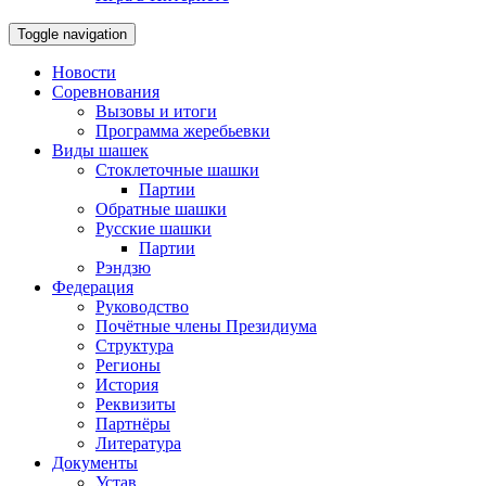
Toggle navigation
Новости
Соревнования
Вызовы и итоги
Программа жеребьевки
Виды шашек
Стоклеточные шашки
Партии
Обратные шашки
Русские шашки
Партии
Рэндзю
Федерация
Руководство
Почётные члены Президиума
Структура
Регионы
История
Реквизиты
Партнёры
Литература
Документы
Устав