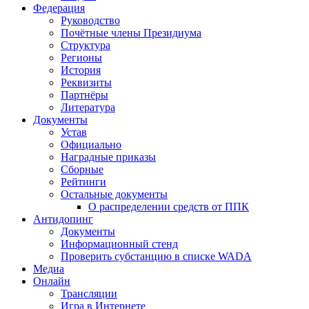
Федерация
Руководство
Почётные члены Президиума
Структура
Регионы
История
Реквизиты
Партнёры
Литература
Документы
Устав
Официально
Наградные приказы
Сборные
Рейтинги
Остальные документы
О распределении средств от ППК
Антидопинг
Документы
Информационный стенд
Проверить субстанцию в списке WADA
Медиа
Онлайн
Трансляции
Игра в Интернете