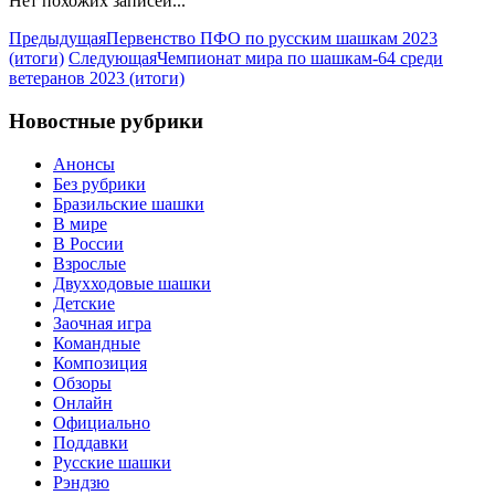
Нет похожих записей...
Предыдущая
Первенство ПФО по русским шашкам 2023
(итоги)
Следующая
Чемпионат мира по шашкам-64 среди
ветеранов 2023 (итоги)
Новостные рубрики
Анонсы
Без рубрики
Бразильские шашки
В мире
В России
Взрослые
Двухходовые шашки
Детские
Заочная игра
Командные
Композиция
Обзоры
Онлайн
Официально
Поддавки
Русские шашки
Рэндзю