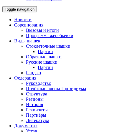
Toggle navigation
Новости
Соревнования
Вызовы и итоги
Программа жеребьевки
Виды шашек
Стоклеточные шашки
Партии
Обратные шашки
Русские шашки
Партии
Рэндзю
Федерация
Руководство
Почётные члены Президиума
Структура
Регионы
История
Реквизиты
Партнёры
Литература
Документы
Устав