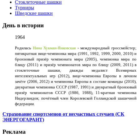
Стоклеточные шашки
Турниры
Шведские шашки
День в истории
1964
Родилась
Нина Хукман-Янковская
- международный гроссмейстер;
пятикратная вице-чемпионка мира (1991, 1992, 1999, 2000, 2010) и
бронзовый призёр чемпионата мира (2005), чемпионка мира по
блицу (2011) и призёр чемпионатов мира по блицу (2009, 2011) в
стоклеточные шашки, дважды медалист Всемирных
интеллектуальных игр (2012), вице-чемпионка Европы в личном
зачёте (2006, 2012) и чемпионка Европы в составе команды (2010),
двукратная чемпионка СССР (1987, 1991) и двукратный бронзовый
призёр чемпионатов СССР (1986, 1988), 11-кратная чемпионка
Нидерландов; почётный член Королевской Голландской шашечной
федерации.
Страхование спортсменов от несчастных случаев (СК
ЭНЕРГОГАРАНТ)
Реклама