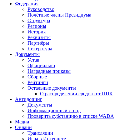
Федерация
Руководство
Почётные члены Президиума
Структура
Регионы
История
Реквизиты
Партнёры
Литература
Документы
Устав
Официально
Наградные приказы
Сборные
Рейтинги
Остальные документы
О распределении средств от ППК
Антидопинг
Документы
Информационный стенд
Проверить субстанцию в списке WADA
Медиа
Онлайн
Трансляции
Игра в Интернете