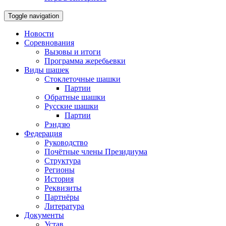
Toggle navigation
Новости
Соревнования
Вызовы и итоги
Программа жеребьевки
Виды шашек
Стоклеточные шашки
Партии
Обратные шашки
Русские шашки
Партии
Рэндзю
Федерация
Руководство
Почётные члены Президиума
Структура
Регионы
История
Реквизиты
Партнёры
Литература
Документы
Устав