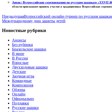
Анонс: Всероссийские соревнования по русским шашкам «XXVII 
области приглашают принять участие в традиционных Всероссийских соревно
Предыдущая
Всероссийский онлайн-турнир по русским шашка
Международному дню защиты детей
Новостные рубрики
Анонсы
Без рубрики
Бразильские шашки
В мире
В России
Взрослые
Двухходовые шашки
Детские
Заочная игра
Командные
Композиция
Обзоры
Онлайн
Официально
Поддавки
Русские шашки