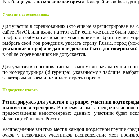
В таблице указано
московское время
. Каждый из online-турни
Участие в соревнованиях
Для участия в соревнованиях (кто еще не зарегистрирован на с
сайте PlayOk или входа на этот сайт, если уже ранее были зар
профиля необходимо в меню «настройки» выбрать пункт «пр
выбрать свой год рождения, указать страну Russia, город (м
указанные в профиле данные должны быть достоверными!
в online-соревнованиях не допускается.
Для участия в соревновании за 15 минут до начала турнира нео
по номеру турнира (id турнира), указанному в таблице, выбра
за которым играем и начинаем играть партию.
Подведение итогов
Регистрируясь для участия в турнире, участник подтвержда
шашистов и тренеров.
Во время игры запрещается использо
предоставления недостоверных данных, участник будет иск
Федерацией шашек России.
Распределение занятых мест в каждой возрастной группе сред
очков у нескольких участников распределение мест произв