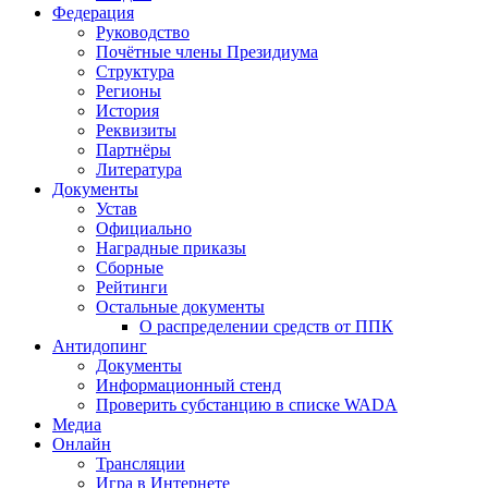
Федерация
Руководство
Почётные члены Президиума
Структура
Регионы
История
Реквизиты
Партнёры
Литература
Документы
Устав
Официально
Наградные приказы
Сборные
Рейтинги
Остальные документы
О распределении средств от ППК
Антидопинг
Документы
Информационный стенд
Проверить субстанцию в списке WADA
Медиа
Онлайн
Трансляции
Игра в Интернете