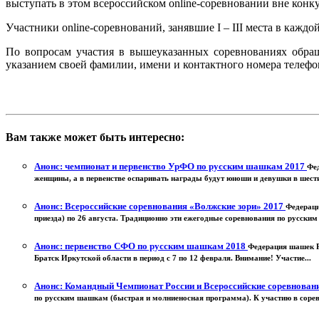
выступать в этом всероссийском online-соревновании вне конку
Участники online-соревнований, занявшие I – III места в каж
По вопросам участия в вышеуказанных соревнованиях обра
указанием своей фамилии, имени и контактного номера телефо
Вам также может быть интересно:
Анонс: чемпионат и первенство УрФО по русским шашкам 2017
Фед
женщины, а в первенстве оспаривать награды будут юноши и девушки в шести 
Анонс: Всероссийские соревнования «Волжские зори» 2017
Федераци
приезда) по 26 августа. Традиционно эти ежегодные соревнования по русским
Анонс: первенство СФО по русским шашкам 2018
Федерация шашек Р
Братск Иркутской области в период с 7 по 12 февраля. Внимание! Участие...
Анонс: Командный Чемпионат России и Всероссийские соревнован
по русским шашкам (быстрая и молниеносная программа). К участию в сорев