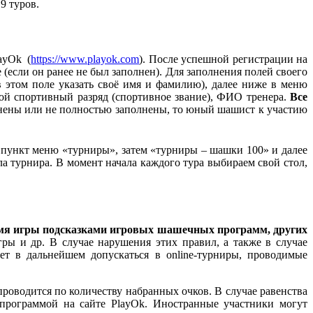
9 туров.
layOk (
https://www.playok.com
). После успешной регистрации на
 (если он ранее не был заполнен). Для заполнения полей своего
 этом поле указать своё имя и фамилию), далее ниже в меню
свой спортивный разряд (спортивное звание), ФИО тренера.
Все
олнены или не полностью заполнены, то юный шашист к участию
ь пункт меню «турниры», затем «турниры – шашки 100» и далее
ла турнира. В момент начала каждого тура выбираем свой стол,
 время игры подсказками игровых шашечных программ, других
ры и др. В случае нарушения этих правил, а также в случае
ет в дальнейшем допускаться в online-турниры, проводимые
роводится по количеству набранных очков. В случае равенства
 программой на сайте PlayOk. Иностранные участники могут