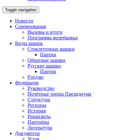
Toggle navigation
Новости
Соревнования
Вызовы и итоги
Программа жеребьевки
Виды шашек
Стоклеточные шашки
Партии
Обратные шашки
Русские шашки
Партии
Рэндзю
Федерация
Руководство
Почётные члены Президиума
Структура
Регионы
История
Реквизиты
Партнёры
Литература
Документы
Устав