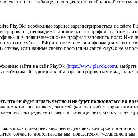
ров, указанных в таблице, проводится по швейцарской системе в 
айте PlayOk) необходимо заранее зарегистрироваться на сайте P
егистрированы, необходимо заполнить свой профиль на этом сайте
офиль
»
и в появившемся окне профиля заполнить поля: Имя (в
ожно указать субъект РФ) и в поле прочая информация указать 
В случае, если данные своего профиля на сайте PlayOk не зап
бходимо зайти на сайт PlayOk (
https://www.playok.com
), выбрат
ть необходимый турнир и в нём зарегистрироваться и ждать нача
ет, что он будет играть честно и не будет пользоваться во
вание книг по шашкам, записей (конспектов) с вариантами иг
лючен из распределения мест в таблице результатов и не буд
и мальчиков и девочек, юношей и девушек, юниоров и юниорок п
одится согласно дополнительным показателям, установленным