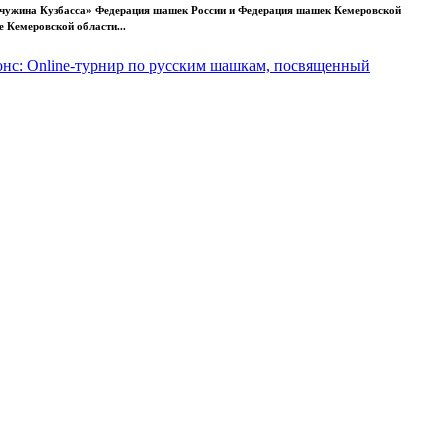
чужина Кузбасса» Федерация шашек России и Федерация шашек Кемеровской
 Кемеровской области...
нс: Online-турнир по русским шашкам, посвященный