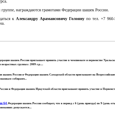
рса.
дой группе, награждаются грамотами Федерации шашек России.
щаться к
Александру Арамаисовичу Голояну
по тел. +7 960-
на.
ерация шашек России приглашает принять участие в чемпионате и первенстве Уральс
возрастных группах: 2009 г.р....
я шашек России и Федерация шашек Самарской области приглашают на Всероссийские с
 шашкам собирают...
оссии и Федерация шашек Иркутской области приглашают принять участие в Первенств
ия 64
Федерация шашек России сообщает, что в период с 6 (день приезда) по 9 (день 
нованиях допускается...