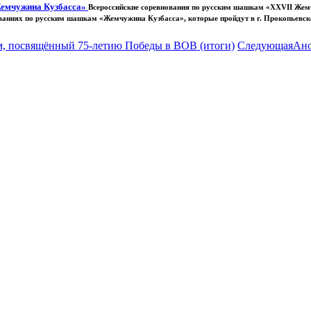
Жемчужина Кузбасса»
Всероссийские соревнования по русским шашкам «XXVII Жем
ваниях по русским шашкам «Жемчужина Кузбасса», которые пройдут в г. Прокопьевске
м, посвящённый 75-летию Победы в ВОВ (итоги)
Следующая
Ано