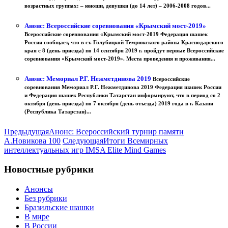
возрастных группах: – юноши, девушки (до 14 лет) – 2006-2008 годов...
Анонс: Всероссийские соревнования «Крымский мост-2019»
Всероссийские соревнования «Крымский мост-2019 Федерация шашек
России сообщает, что в ст. Голубицкой Темрюкского района Краснодарского
края с 8 (день приезда) по 14 сентября 2019 г. пройдут первые Всероссийские
соревнования «Крымский мост-2019». Места проведения и проживания...
Анонс: Мемориал Р.Г. Нежметдинова 2019
Всероссийские
соревнования Мемориал Р.Г. Нежметдинова 2019 Федерация шашек России
и Федерация шашек Республики Татарстан информируют, что в период со 2
октября (день приезда) по 7 октября (день отъезда) 2019 года в г. Казани
(Республика Татарстан)...
Предыдущая
Анонс: Всероссийский турнир памяти
А.Новикова 100
Следующая
Итоги Всемирных
интеллектуальных игр IMSA Elite Mind Games
Новостные рубрики
Анонсы
Без рубрики
Бразильские шашки
В мире
В России