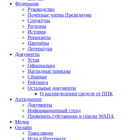
Федерация
Руководство
Почётные члены Президиума
Структура
Регионы
История
Реквизиты
Партнёры
Литература
Документы
Устав
Официально
Наградные приказы
Сборные
Рейтинги
Остальные документы
О распределении средств от ППК
Антидопинг
Документы
Информационный стенд
Проверить субстанцию в списке WADA
Медиа
Онлайн
Трансляции
Игра в Интернете