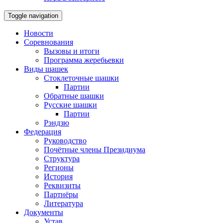
Toggle navigation
Новости
Соревнования
Вызовы и итоги
Программа жеребьевки
Виды шашек
Стоклеточные шашки
Партии
Обратные шашки
Русские шашки
Партии
Рэндзю
Федерация
Руководство
Почётные члены Президиума
Структура
Регионы
История
Реквизиты
Партнёры
Литература
Документы
Устав