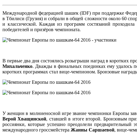
Международной федерацией шашек (IDF) при поддержке Федера
в Тбилиси (Грузия) и собрали в общей сложности около 60 сп
и классической. Каждая из программ состязаний проходила
победителей и призёров чемпионата.
В первые два дня состоялись розыгрыши наград в коротких п
Михальченко
. Дважды в финальных поединках ему удалось 
коротких программах стал вице-чемпионом. Бронзовые наград
У женщин в молниеносной игре звание чемпионки Европы за
Верой Хващинской
, ставшей в итоге второй. Бронзовым пр
россиянки, которые успешно преодолели предварительный э
международного гроссмейстера
Жанны Саршаевой
, вице-че