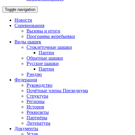
Toggle navigation
Новости
Соревнования
Вызовы и итоги
Программа жеребьевки
Виды шашек
Стоклеточные шашки
Партии
Обратные шашки
Русские шашки
Партии
Рэндзю
Федерация
Руководство
Почётные члены Президиума
Структура
Регионы
История
Реквизиты
Партнёры
Литература
Документы
Устав