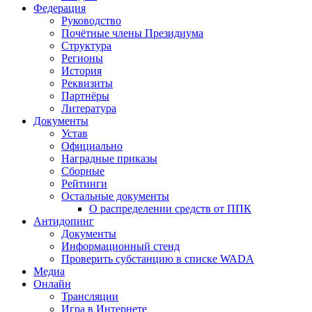
Федерация
Руководство
Почётные члены Президиума
Структура
Регионы
История
Реквизиты
Партнёры
Литература
Документы
Устав
Официально
Наградные приказы
Сборные
Рейтинги
Остальные документы
О распределении средств от ППК
Антидопинг
Документы
Информационный стенд
Проверить субстанцию в списке WADA
Медиа
Онлайн
Трансляции
Игра в Интернете