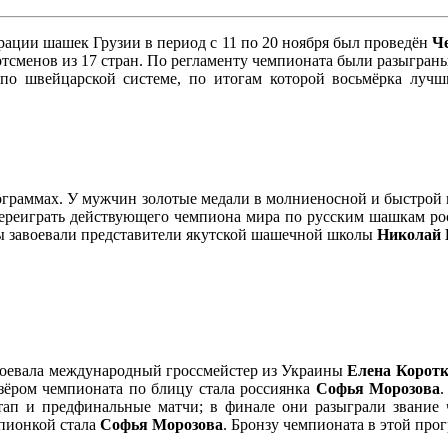
ции шашек Грузии в период с 11 по 20 ноября был проведён
Ч
ортсменов из 17 стран. По регламенту чемпионата были разыгран
 по швейцарской системе, по итогам которой восьмёрка луч
рограммах. У мужчин золотые медали в молниеносной и быстрой
переиграть действующего чемпиона мира по русским шашкам р
ы завоевали представители якутской шашечной школы
Николай 
воевала международный гроссмейстер из Украины
Елена Корот
изёром чемпионата по блицу стала россиянка
Софья Морозова
.
тап и предфинальные матчи; в финале они разыграли звание 
мпионкой стала
Софья Морозова
. Бронзу чемпионата в этой про