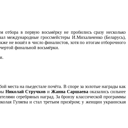
м отбора в первую восьмёрку не пробились сразу несколько
нал международные гроссмейстеры И.Михальченко (Беларусь),
акже не вошёл в число финалистов, хотя по итогам отборочного
а чертой финальной восьмёрки.
и.
 места на пьедестале почёта. В споре за золотые награды как
еры
Николай Стручков
и
Жанна Саршаева
оказались сильнее
ателями серебряных наград. За бронзу классической программы
колая Гуляева и стал третьим призёром; у женщин украинская