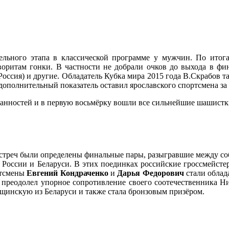
льного этапа в классической программе у мужчин. По итога
аворитам гонки. В частности не добрали очков до выхода в фи
Россия) и другие. Обладатель Кубка мира 2015 года В.Скрабов т
, дополнительный показатель оставил ярославского спортсмена з
анностей и в первую восьмёрку вошли все сильнейшие шашистк
треч были определены финальные пары, разыгравшие между собой
 России и Беларуси. В этих поединках российские гроссмейст
ртсмены
Евгений Кондраченко
и
Дарья Федорович
стали облад
преодолел упорное сопротивление своего соотечественника Ни
щинскую из Беларуси и также стала бронзовым призёром.