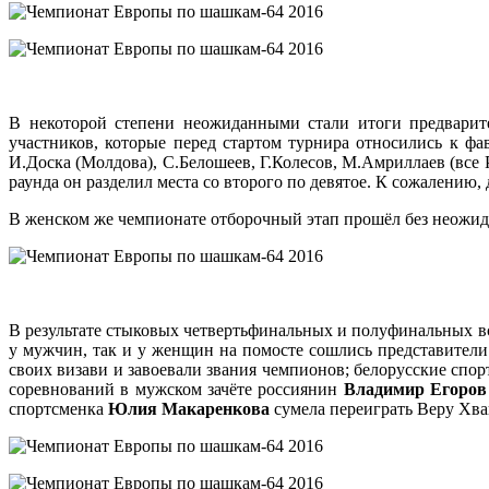
В некоторой степени неожиданными стали итоги предварите
участников, которые перед стартом турнира относились к ф
И.Доска (Молдова), С.Белошеев, Г.Колесов, М.Амриллаев (все 
раунда он разделил места со второго по девятое. К сожалению
В женском же чемпионате отборочный этап прошёл без неожид
В результате стыковых четвертьфинальных и полуфинальных вс
у мужчин, так и у женщин на помосте сошлись представители
своих визави и завоевали звания чемпионов; белорусские спо
соревнований в мужском зачёте россиянин
Владимир Егоров
спортсменка
Юлия Макаренкова
сумела переиграть Веру Хва