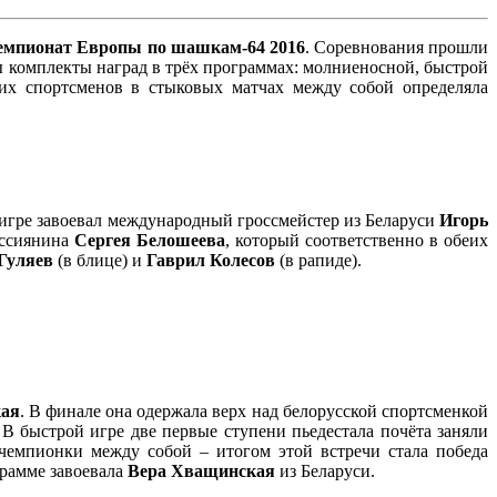
емпионат Европы по шашкам-64 2016
. Соревнования прошли
ы комплекты наград в трёх программах: молниеносной, быстрой
ших спортсменов в стыковых матчах между собой определяла
 игре завоевал международный гроссмейстер из Беларуси
Игорь
оссиянина
Сергея Белошеева
, который соответственно в обеих
Гуляев
(в блице) и
Гаврил Колесов
(в рапиде).
кая
. В финале она одержала верх над белорусской спортсменкой
 В быстрой игре две первые ступени пьедестала почёта заняли
чемпионки между собой – итогом этой встречи стала победа
грамме завоевала
Вера Хващинская
из Беларуси.