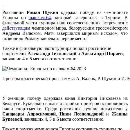
Россиянин
Роман Щукин
одержал победу на чемпионате
Европы по
шашкам-64
, который завершился в Турции. В
финальной части турнира наш соотечественник встречался с
действующим
чемпионом мира, белорусским гроссмейстером
Андреем Валюком. Матч завершился мирным исходом, что
позволило Роману завоевать первое место.
Также в финальную часть турнира попали российские
спортсмены
Александр Гетманский
и
Александр Ширяев
,
занявшие 4 и 5 места соответственно.
Призёры классической прогграммы: А. Валюк, Р. Щукин и И. 
У женщин победу одержала юная Виктория Николаева из
Беларуси. Буквально в шаге от тройки призёров остановились
наши спортсменки. Среди россиянок лучшие показатели у
Сандаары Апросимовой
,
Ники Леопольдовой
и
Жанны
Бупеевой
, занявших 4, 5 и 6 места соответственно.
Также в рамках чемпионата Европы состоялись турниры по