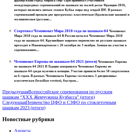
французский город Мирпуа-сюр-Тарн принимал участников
международных соревнований по шашкам на малой доске Франция-2016,
которые являлись пятым этапом Кубка мира под эгидой IDF. В рамках
соревнований прошли две программы: классическая (бразильские шашки) и
молниеносная (русские...
Стартовал Чемпионат Мира 2018 года по шашкам-64
Чемпионат
Мира 2018 года по шашкам-64 В России начался Чемпионат Мира 2018
года по шашкам-64. Крупнейшее мировое первенство по русским шашкам
проходит в Нижневартовске с 26 октября по 3 ноября. Заявки на участие в
соревнованиях...
Чемпионат Европы по шашкам-64 2021 (итоги)
Чемпионат Европы
по шашкам-64 2021 В Турции завершился Чемпионат Европы по
шашкам-64 среди мужчин и женщин. Участие приняли более 50 спортсменов
из 6 стран. В рамках Чемпионата Европы состоялись 3 дисциплины:
классическая (brazilian version), быстрая...
Предыдущая
Всероссийские соревнования по русским
шашкам “XXX Жемчужина Кузбасса” (итоги)
Следующая
Первенство ЦФО и СЗФО по стоклеточным
шашкам 2023 (итоги)
Новостные рубрики
Анонсы