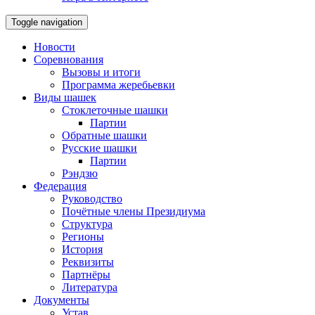
Toggle navigation
Новости
Соревнования
Вызовы и итоги
Программа жеребьевки
Виды шашек
Стоклеточные шашки
Партии
Обратные шашки
Русские шашки
Партии
Рэндзю
Федерация
Руководство
Почётные члены Президиума
Структура
Регионы
История
Реквизиты
Партнёры
Литература
Документы
Устав