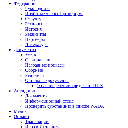
Федерация
Руководство
Почётные члены Президиума
Структура
Регионы
История
Реквизиты
Партнёры
Литература
Документы
Устав
Официально
Наградные приказы
Сборные
Рейтинги
Остальные документы
О распределении средств от ППК
Антидопинг
Документы
Информационный стенд
Проверить субстанцию в списке WADA
Медиа
Онлайн
Трансляции
Игра в Интернете