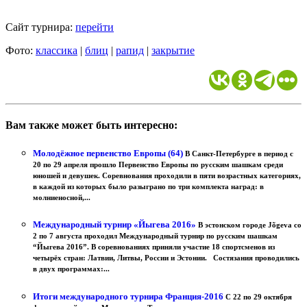
Сайт турнира:
перейти
Фото:
классика
|
блиц
|
рапид
|
закрытие
Вам также может быть интересно:
Молодёжное первенство Европы (64)
В Санкт-Петербурге в период с
20 по 29 апреля прошло Первенство Европы по русским шашкам среди
юношей и девушек. Соревнования проходили в пяти возрастных категориях,
в каждой из которых было разыграно по три комплекта наград: в
молниеносной,...
Международный турнир «Йыгева 2016»
В эстонском городе Jõgeva со
2 по 7 августа проходил Международный турнир по русским шашкам
“Йыгева 2016”. В соревнованиях приняли участие 18 спортсменов из
четырёх стран: Латвии, Литвы, России и Эстонии. Состязания проводились
в двух программах:...
Итоги международного турнира Франция-2016
С 22 по 29 октября