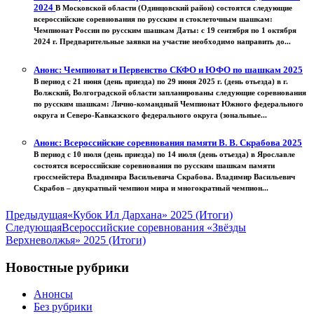
2024
В Московской области (Одинцовский район) состоятся следующие
всероссийские соревнования по русским и стоклеточным шашкам:
Чемпионат России по русским шашкам Даты: с 19 сентября по 1 октября
2024 г. Предварительные заявки на участие необходимо направить до...
Анонс: Чемпионат и Первенство СКФО и ЮФО по шашкам 2025
В период с 21 июня (день приезда) по 29 июня 2025 г. (день отьезда) в г.
Волжский, Волгоградской области запланированы следующие соревнования
по русским шашкам: Лично-командный Чемпионат Южного федерального
округа и Северо-Кавказского федерального округа (зональные...
Анонс: Всероссийские соревнования памяти В. В. Скрабова 2025
В период с 10 июля (день приезда) по 14 июля (день отъезда) в Ярославле
состоятся всероссийские соревнования по русским шашкам памяти
гроссмейстера Владимира Васильевича Скрабова. Владимир Васильевич
Скрабов – двукратный чемпион мира и многократный чемпион...
Предыдущая
«Кубок Ил Дархана» 2025 (Итоги)
Следующая
Всероссийские соревнования «Звёзды
Верхневолжья» 2025 (Итоги)
Новостные рубрики
Анонсы
Без рубрики