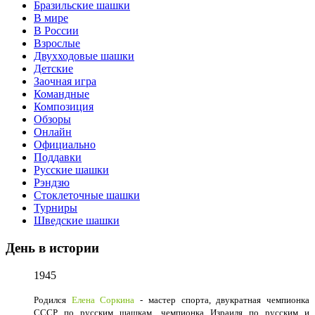
Бразильские шашки
В мире
В России
Взрослые
Двухходовые шашки
Детские
Заочная игра
Командные
Композиция
Обзоры
Онлайн
Официально
Поддавки
Русские шашки
Рэндзю
Стоклеточные шашки
Турниры
Шведские шашки
День в истории
1945
Родился
Елена Соркина
- мастер спорта, двукратная чемпионка
СССР по русским шашкам, чемпионка Израиля по русским и