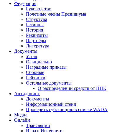
Федерация
Руководство
Почётные члены Президиума
Структура
Регионы
История
Реквизиты
Партнёры
Литература
Документы
Устав
Официально
Наградные приказы
Сборные
Рейтинги
Остальные документы
О распределении средств от ППК
Антидопинг
Документы
Информационный стенд
Проверить субстанцию в списке WADA
Медиа
Онлайн
Трансляции
Игра в Интернете