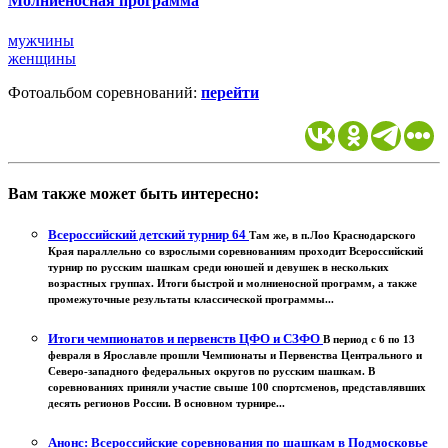
Молниеносная программа
мужчины
женщины
Фотоальбом соревнований:
перейти
Вам также может быть интересно:
Всероссийский детский турнир 64
Там же, в п.Лоо Краснодарского
Края параллельно со взрослыми соревнованиям проходит Всероссийский
турнир по русским шашкам среди юношей и девушек в нескольких
возрастных группах. Итоги быстрой и молниеносной программ, а также
промежуточные результаты классической программы...
Итоги чемпионатов и первенств ЦФО и СЗФО
В период с 6 по 13
февраля в Ярославле прошли Чемпионаты и Первенства Центрального и
Северо-западного федеральных округов по русским шашкам. В
соревнованиях приняли участие свыше 100 спортсменов, представлявших
десять регионов России. В основном турнире...
Анонс: Всероссийские соревнования по шашкам в Подмосковье