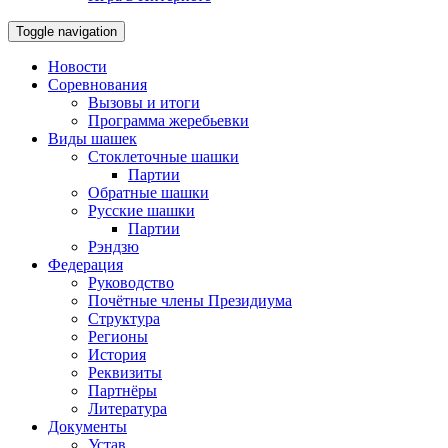
Toggle navigation
Новости
Соревнования
Вызовы и итоги
Программа жеребьевки
Виды шашек
Стоклеточные шашки
Партии
Обратные шашки
Русские шашки
Партии
Рэндзю
Федерация
Руководство
Почётные члены Президиума
Структура
Регионы
История
Реквизиты
Партнёры
Литература
Документы
Устав