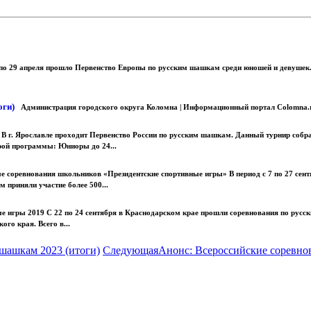
0 по 29 апреля прошло Первенство Европы по русским шашкам среди юношей и девушек.
оги)
Администрация городского округа Коломна | Информационный портал Colomna.r
а
В г. Ярославле проходит Первенство России по русским шашкам. Данный турнир собра
ой программы: Юниоры до 24...
е соревнования школьников «Президентские спортивные игры» В период с 7 по 27 сен
 приняли участие более 500...
ые игры 2019 С 22 по 24 сентября в Краснодарском крае прошли соревнования по рус
го края. Всего в...
шашкам 2023 (итоги)
Следующая
Анонс: Всероссийские соревн