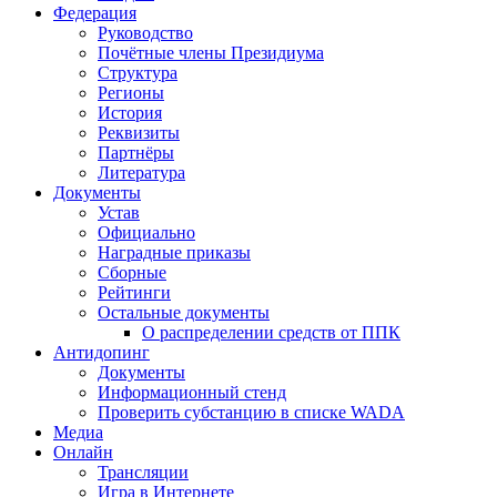
Федерация
Руководство
Почётные члены Президиума
Структура
Регионы
История
Реквизиты
Партнёры
Литература
Документы
Устав
Официально
Наградные приказы
Сборные
Рейтинги
Остальные документы
О распределении средств от ППК
Антидопинг
Документы
Информационный стенд
Проверить субстанцию в списке WADA
Медиа
Онлайн
Трансляции
Игра в Интернете