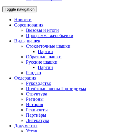
Toggle navigation
Новости
Соревнования
Вызовы и итоги
Программа жеребьевки
Виды шашек
Стоклеточные шашки
Партии
Обратные шашки
Русские шашки
Партии
Рэндзю
Федерация
Руководство
Почётные члены Президиума
Структура
Регионы
История
Реквизиты
Партнёры
Литература
Документы
Устав