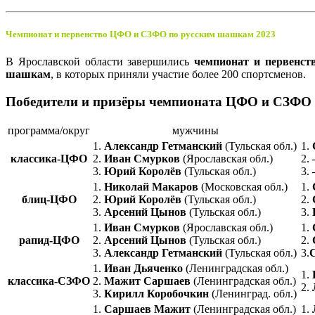
Чемпионат и первенство ЦФО и СЗФО по русским шашкам 2023
В Ярославской области завершились
чемпионат и первенст
шашкам
, в которых приняли участие более 200 спортсменов.
Победители и призёры чемпионата ЦФО и СЗФО
программа/округ
мужчины
1.
Александр Гетманский
(Тульская обл.)
1.
классика-ЦФО
2.
Иван Смурков
(Ярославская обл.)
2.
3.
Юрий Королёв
(Тульская обл.)
3.
1.
Николай Макаров
(Московская обл.)
1.
блиц-ЦФО
2.
Юрий Королёв
(Тульская обл.)
2.
3.
Арсений Цынов
(Тульская обл.)
3.
1.
Иван Смурков
(Ярославская обл.)
1.
рапид-ЦФО
2.
Арсений Цынов
(Тульская обл.)
2.
3.
Александр Гетманский
(Тульская обл.)
3.
1.
Иван Дьяченко
(Ленинградская обл.)
1.
классика-СЗФО
2.
Мажит
Саршаев
(Ленинградская обл.)
2.
3.
Кирилл Коробочкин
(Ленинград. обл.)
1.
Саршаев Мажит
(Ленинградская обл.)
1.