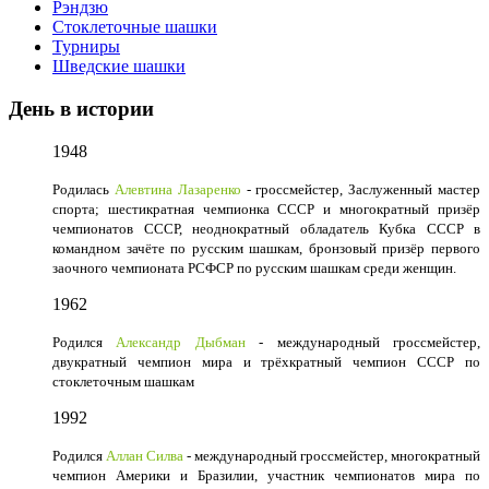
Рэндзю
Стоклеточные шашки
Турниры
Шведские шашки
День в истории
1948
Родилась
Алевтина Лазаренко
- гроссмейстер, Заслуженный мастер
спорта; шестикратная чемпионка СССР и многократный призёр
чемпионатов СССР, неоднократный обладатель Кубка СССР в
командном зачёте по русским шашкам, бронзовый призёр первого
заочного чемпионата РСФСР по русским шашкам среди женщин.
1962
Родился
Александр Дыбман
- международный гроссмейстер,
двукратный чемпион мира и трёхкратный чемпион СССР по
стоклеточным шашкам
1992
Родился
Аллан Силва
- международный гроссмейстер, многократный
чемпион Америки и Бразилии, участник чемпионатов мира по