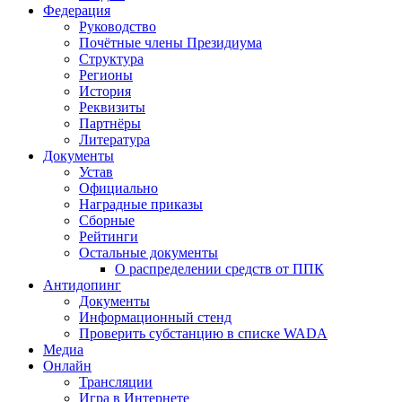
Федерация
Руководство
Почётные члены Президиума
Структура
Регионы
История
Реквизиты
Партнёры
Литература
Документы
Устав
Официально
Наградные приказы
Сборные
Рейтинги
Остальные документы
О распределении средств от ППК
Антидопинг
Документы
Информационный стенд
Проверить субстанцию в списке WADA
Медиа
Онлайн
Трансляции
Игра в Интернете