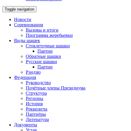
Toggle navigation
Новости
Соревнования
Вызовы и итоги
Программа жеребьевки
Виды шашек
Стоклеточные шашки
Партии
Обратные шашки
Русские шашки
Партии
Рэндзю
Федерация
Руководство
Почётные члены Президиума
Структура
Регионы
История
Реквизиты
Партнёры
Литература
Документы
Устав