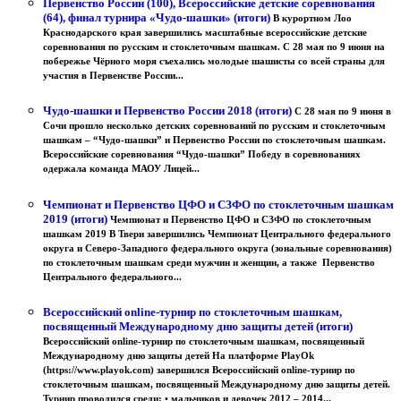
Первенство России (100), Всероссийские детские соревнования
(64), финал турнира «Чудо-шашки» (итоги)
В курортном Лоо
Краснодарского края завершились масштабные всероссийские детские
соревнования по русским и стоклеточным шашкам. С 28 мая по 9 июня на
побережье Чёрного моря съехались молодые шашисты со всей страны для
участия в Первенстве России...
Чудо-шашки и Первенство России 2018 (итоги)
С 28 мая по 9 июня в
Сочи прошло несколько детских соревнований по русским и стоклеточным
шашкам – “Чудо-шашки” и Первенство России по стоклеточным шашкам.
Всероссийские соревнования “Чудо-шашки” Победу в соревнованиях
одержала команда МАОУ Лицей...
Чемпионат и Первенство ЦФО и СЗФО по стоклеточным шашкам
2019 (итоги)
Чемпионат и Первенство ЦФО и СЗФО по стоклеточным
шашкам 2019 В Твери завершились Чемпионат Центрального федерального
округа и Северо-Западного федерального округа (зональные соревнования)
по стоклеточным шашкам среди мужчин и женщин, а также Первенство
Центрального федерального...
Всероссийский online-турнир по стоклеточным шашкам,
посвященный Международному дню защиты детей (итоги)
Всероссийский online-турнир по стоклеточным шашкам, посвященный
Международному дню защиты детей На платформе PlayOk
(https://www.playok.com) завершился Всероссийский online-турнир по
стоклеточным шашкам, посвященный Международному дню защиты детей.
Турнир проводился среди: • мальчиков и девочек 2012 – 2014...