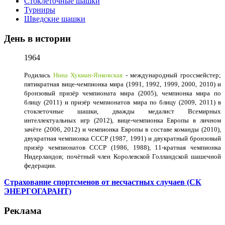
Стоклеточные шашки
Турниры
Шведские шашки
День в истории
1964
Родилась
Нина Хукман-Янковская
- международный гроссмейстер;
пятикратная вице-чемпионка мира (1991, 1992, 1999, 2000, 2010) и
бронзовый призёр чемпионата мира (2005), чемпионка мира по
блицу (2011) и призёр чемпионатов мира по блицу (2009, 2011) в
стоклеточные шашки, дважды медалист Всемирных
интеллектуальных игр (2012), вице-чемпионка Европы в личном
зачёте (2006, 2012) и чемпионка Европы в составе команды (2010),
двукратная чемпионка СССР (1987, 1991) и двукратный бронзовый
призёр чемпионатов СССР (1986, 1988), 11-кратная чемпионка
Нидерландов; почётный член Королевской Голландской шашечной
федерации.
Страхование спортсменов от несчастных случаев (СК
ЭНЕРГОГАРАНТ)
Реклама