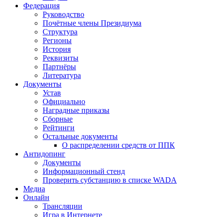
Федерация
Руководство
Почётные члены Президиума
Структура
Регионы
История
Реквизиты
Партнёры
Литература
Документы
Устав
Официально
Наградные приказы
Сборные
Рейтинги
Остальные документы
О распределении средств от ППК
Антидопинг
Документы
Информационный стенд
Проверить субстанцию в списке WADA
Медиа
Онлайн
Трансляции
Игра в Интернете