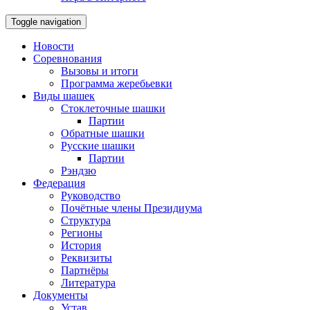
Toggle navigation
Новости
Соревнования
Вызовы и итоги
Программа жеребьевки
Виды шашек
Стоклеточные шашки
Партии
Обратные шашки
Русские шашки
Партии
Рэндзю
Федерация
Руководство
Почётные члены Президиума
Структура
Регионы
История
Реквизиты
Партнёры
Литература
Документы
Устав