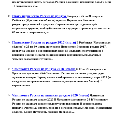
представлявших шесть регионов России; в женском первенстве борьбу вели
11 спортсменок из...
Итоги первенства России по рэндзю
В период с 25 по 30 марта в
Рыбинске (Ярославская область) прошли Первенства России по
рэндзю среди юношей и девушек. Соревнования проходили в трёх
возрастных группах; в общей сложности в турнирах приняли участие около
60 молодых спортсменов, из...
Первенство России по рэндзю 2017 (итоги)
В Рыбинске (Ярославская
область) с 25 по 30 марта проходило Первенство России по рэндзю 2017.
Борьбу за медали в соревнованиях вели 65 молодых спортсменов из 5
регионов России; медали среди юношей и девушек разыгрывались в
четырёх возрастных группах:...
Чемпионат России по рэндзю 2018 (итоги)
С 17 по 25 февраля в г.
Ярославль проходил 26-й Чемпионат России по шашкам рэндзю среди
мужчин и женщин. Турнир являлся отборочным к чемпионату мира 2019 (за
каждое место присваивалось соответствующее количество баллов). В
соревновании...
Чемпионат России по шашкам рэндзю 2020 (итоги)
Чемпионат
России по шашкам рэндзю 2020 В Ярославле завершился 28-й Чемпионат
России по шашкам рэндзю среди мужчин и женщин. В соревнованиях
приняло участие 29 спортсменов из 8 регионов страны (Москва, Московская
область, Санкт-Петербург, Нижний Новгород,...