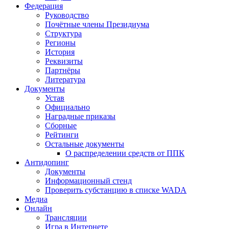
Федерация
Руководство
Почётные члены Президиума
Структура
Регионы
История
Реквизиты
Партнёры
Литература
Документы
Устав
Официально
Наградные приказы
Сборные
Рейтинги
Остальные документы
О распределении средств от ППК
Антидопинг
Документы
Информационный стенд
Проверить субстанцию в списке WADA
Медиа
Онлайн
Трансляции
Игра в Интернете