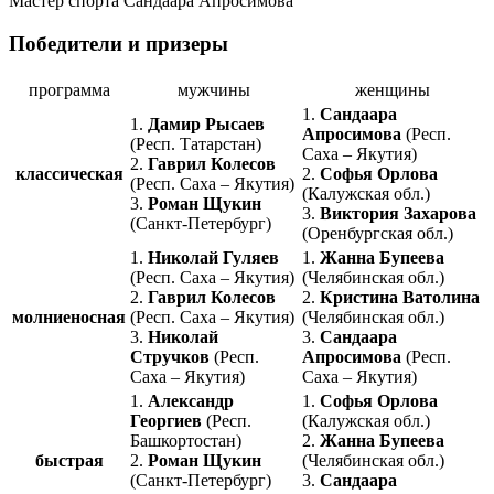
Мастер спорта Сандаара Апросимова
Победители и призеры
программа
мужчины
женщины
1.
Сандаара
1.
Дамир Рысаев
Апросимова
(Респ.
(Респ. Татарстан)
Саха – Якутия)
2.
Гаврил Колесов
классическая
2.
Софья Орлова
(Респ. Саха – Якутия)
(Калужская обл.)
3.
Роман Щукин
3.
Виктория Захарова
(Санкт-Петербург)
(Оренбургская обл.)
1.
Николай Гуляев
1.
Жанна Бупеева
(Респ. Саха – Якутия)
(Челябинская обл.)
2.
Гаврил Колесов
2.
Кристина Ватолина
молниеносная
(Респ. Саха – Якутия)
(Челябинская обл.)
3.
Николай
3.
Сандаара
Стручков
(Респ.
Апросимова
(Респ.
Саха – Якутия)
Саха – Якутия)
1.
Александр
1.
Софья Орлова
Георгиев
(Респ.
(Калужская обл.)
Башкортостан)
2.
Жанна Бупеева
быстрая
2.
Роман Щукин
(Челябинская обл.)
(Санкт-Петербург)
3.
Сандаара