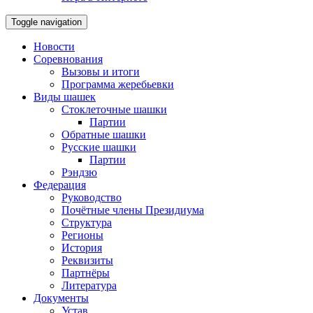
Toggle navigation
Новости
Соревнования
Вызовы и итоги
Программа жеребьевки
Виды шашек
Стоклеточные шашки
Партии
Обратные шашки
Русские шашки
Партии
Рэндзю
Федерация
Руководство
Почётные члены Президиума
Структура
Регионы
История
Реквизиты
Партнёры
Литература
Документы
Устав