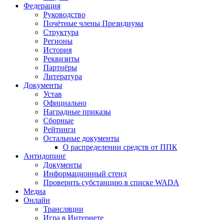
Федерация
Руководство
Почётные члены Президиума
Структура
Регионы
История
Реквизиты
Партнёры
Литература
Документы
Устав
Официально
Наградные приказы
Сборные
Рейтинги
Остальные документы
О распределении средств от ППК
Антидопинг
Документы
Информационный стенд
Проверить субстанцию в списке WADA
Медиа
Онлайн
Трансляции
Игра в Интернете