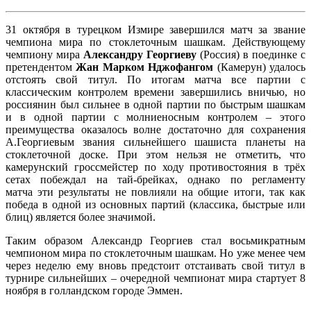
31 октября в турецком Измире завершился матч за звание
чемпиона мира по стоклеточным шашкам. Действующему
чемпиону мира
Александру Георгиеву
(Россия) в поединке с
претендентом
Жан Марком Нджофангом
(Камерун) удалось
отстоять свой титул. По итогам матча все партии с
классическим контролем времени завершились вничью, но
россиянин был сильнее в одной партии по быстрым шашкам
и в одной партии с молниеносным контролем – этого
преимущества оказалось волне достаточно для сохранения
А.Георгиевым звания сильнейшего шашиста планеты на
стоклеточной доске. При этом нельзя не отметить, что
камерунский гроссмейстер по ходу противостояния в трёх
сетах побеждал на тай-брейках, однако по регламенту
матча эти результаты не повлияли на общие итоги, так как
победа в одной из основных партий (классика, быстрые или
блиц) является более значимой.
Таким образом Александр Георгиев стал восьмикратным
чемпионом мира по стоклеточным шашкам. Но уже менее чем
через неделю ему вновь предстоит отстаивать свой титул в
турнире сильнейших – очередной чемпионат мира стартует 8
ноября в голландском городе Эммен.