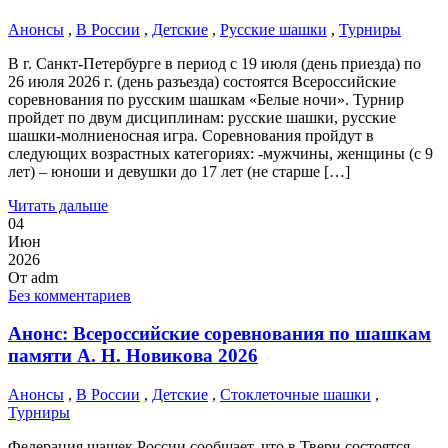
Анонсы
,
В России
,
Детские
,
Русские шашки
,
Турниры
В г. Санкт-Петербурге в период с 19 июля (день приезда) по
26 июля 2026 г. (день разъезда) состоятся Всероссийские
соревнования по русским шашкам «Белые ночи». Турнир
пройдет по двум дисциплинам: русские шашки, русские
шашки-молниеносная игра. Соревнования пройдут в
следующих возрастных категориях: -мужчины, женщины (с 9
лет) – юноши и девушки до 17 лет (не старше […]
Читать дальше
04
Июн
2026
От
adm
Без комментариев
Анонс: Всероссийские соревнования по шашкам
памяти А. Н. Новикова 2026
Анонсы
,
В России
,
Детские
,
Стоклеточные шашки
,
Турниры
Федерация шашек России сообщает, что в Твери состоятся