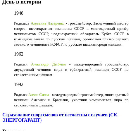
День в истории
1948
Родилась
Алевтина Лазаренко
- гроссмейстер, Заслуженный мастер
спорта; шестикратная чемпионка СССР и многократный призёр
чемпионатов СССР, неоднократный обладатель Кубка СССР в
командном зачёте по русским шашкам, бронзовый призёр первого
заочного чемпионата РСФСР по русским шашкам среди женщин.
1962
Родился
Александр Дыбман
- международный гроссмейстер,
двукратный чемпион мира и трёхкратный чемпион СССР по
стоклеточным шашкам
1992
Родился
Аллан Силва
- международный гроссмейстер, многократный
чемпион Америки и Бразилии, участник чемпионатов мира по
стоклеточным шашкам.
Страхование спортсменов от несчастных случаев (СК
ЭНЕРГОГАРАНТ)