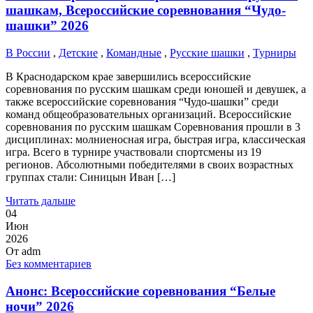
шашкам, Всероссийские соревнования “Чудо-
шашки” 2026
В России
,
Детские
,
Командные
,
Русские шашки
,
Турниры
В Краснодарском крае завершились всероссийские
соревнования по русским шашкам среди юношей и девушек, а
также всероссийские соревнования “Чудо-шашки” среди
команд общеобразовательных организаций. Всероссийские
соревнования по русским шашкам Соревнования прошли в 3
дисциплинах: молниеносная игра, быстрая игра, классическая
игра. Всего в турнире участвовали спортсмены из 19
регионов. Абсолютными победителями в своих возрастных
группах стали: Синицын Иван […]
Читать дальше
04
Июн
2026
От
adm
Без комментариев
Анонс: Всероссийские соревнования “Белые
ночи” 2026