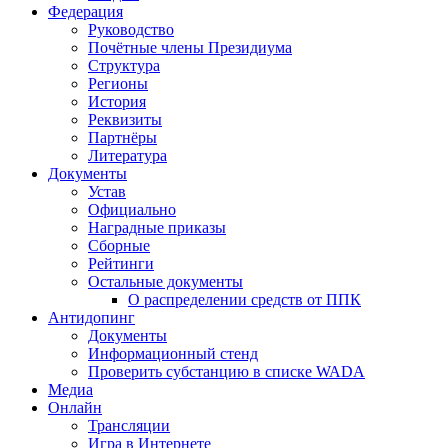
Федерация
Руководство
Почётные члены Президиума
Структура
Регионы
История
Реквизиты
Партнёры
Литература
Документы
Устав
Официально
Наградные приказы
Сборные
Рейтинги
Остальные документы
О распределении средств от ППК
Антидопинг
Документы
Информационный стенд
Проверить субстанцию в списке WADA
Медиа
Онлайн
Трансляции
Игра в Интернете