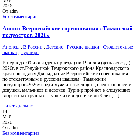
Май
2026
От
adm
Без комментариев
Анонс: Всероссийские соревнования «Таманский
полуостров-2026»
Анонсы
,
В России
,
Детские
,
Русские шашки
,
Стоклеточные
шашки
,
Турниры
В период с 09 июня (день приезда) по 19 июня (день отъезда)
2026г. в ст.Голубицкой Темрюкского района Краснодарского
края проводятся Двенадцатые Всероссийские соревнования
по стоклеточным и русским шашкам «Таманский
полуостров-2026» среди мужчин и женщин , среди юношей и
девушек, мальчиков и девочек. Турнир пройдет в следующих
возрастных группах: – мальчики и девочки до 9 лет […]
Читать дальше
14
Май
2026
От
adm
Без комментариев