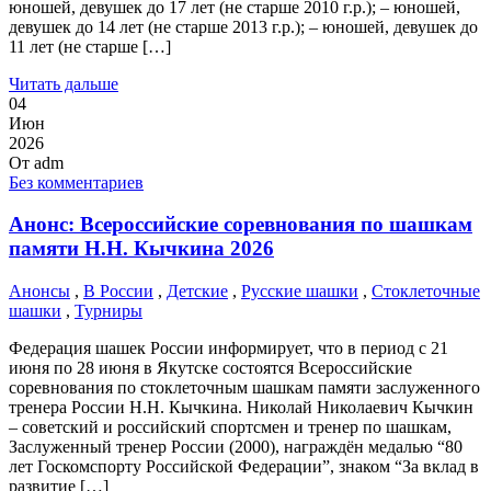
юношей, девушек до 17 лет (не старше 2010 г.р.); – юношей,
девушек до 14 лет (не старше 2013 г.р.); – юношей, девушек до
11 лет (не старше […]
Читать дальше
04
Июн
2026
От
adm
Без комментариев
Анонс: Всероссийские соревнования по шашкам
памяти Н.Н. Кычкина 2026
Анонсы
,
В России
,
Детские
,
Русские шашки
,
Стоклеточные
шашки
,
Турниры
Федерация шашек России информирует, что в период с 21
июня по 28 июня в Якутске состоятся Всероссийские
соревнования по стоклеточным шашкам памяти заслуженного
тренера России Н.Н. Кычкина. Николай Николаевич Кычкин
– советский и российский спортсмен и тренер по шашкам,
Заслуженный тренер России (2000), награждён медалью “80
лет Госкомспорту Российской Федерации”, знаком “За вклад в
развитие […]