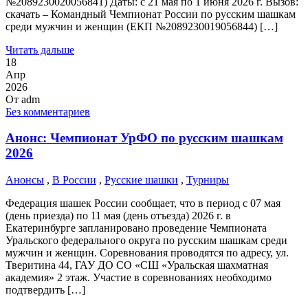
№2089230020056841) Даты: с 21 мая по 1 июня 2026 г. Вызов:
скачать – Командный Чемпионат России по русским шашкам
среди мужчин и женщин (ЕКП №2089230019056844) […]
Читать дальше
18
Апр
2026
От
adm
Без комментариев
Анонс: Чемпионат УрФО по русским шашкам
2026
Анонсы
,
В России
,
Русские шашки
,
Турниры
Федерация шашек России сообщает, что в период с 07 мая
(день приезда) по 11 мая (день отъезда) 2026 г. в
Екатеринбурге запланировано проведение Чемпионата
Уральского федерального округа по русским шашкам среди
мужчин и женщин. Соревнования проводятся по адресу, ул.
Тверитина 44, ГАУ ДО СО «СШ «Уральская шахматная
академия» 2 этаж. Участие в соревнованиях необходимо
подтвердить […]