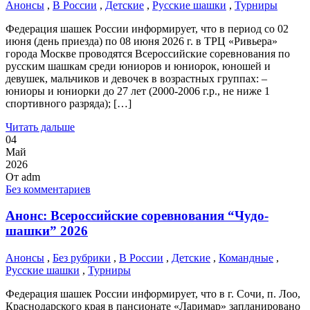
Анонсы
,
В России
,
Детские
,
Русские шашки
,
Турниры
Федерация шашек России информирует, что в период со 02
июня (день приезда) по 08 июня 2026 г. в ТРЦ «Ривьера»
города Москве проводятся Всероссийские соревнования по
русским шашкам среди юниоров и юниорок, юношей и
девушек, мальчиков и девочек в возрастных группах: –
юниоры и юниорки до 27 лет (2000-2006 г.р., не ниже 1
спортивного разряда); […]
Читать дальше
04
Май
2026
От
adm
Без комментариев
Анонс: Всероссийские соревнования “Чудо-
шашки” 2026
Анонсы
,
Без рубрики
,
В России
,
Детские
,
Командные
,
Русские шашки
,
Турниры
Федерация шашек России информирует, что в г. Сочи, п. Лоо,
Краснодарского края в пансионате «Ларимар» запланировано