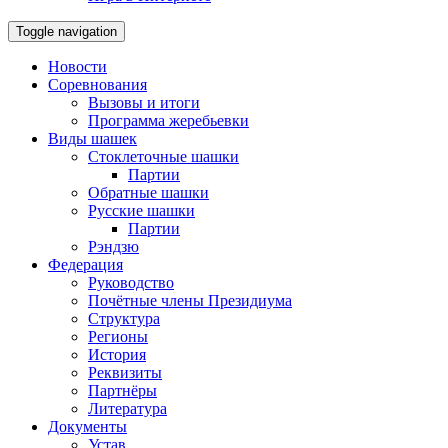
Toggle navigation
Новости
Соревнования
Вызовы и итоги
Программа жеребьевки
Виды шашек
Стоклеточные шашки
Партии
Обратные шашки
Русские шашки
Партии
Рэндзю
Федерация
Руководство
Почётные члены Президиума
Структура
Регионы
История
Реквизиты
Партнёры
Литература
Документы
Устав