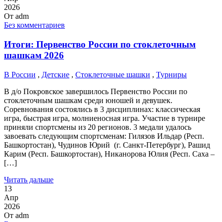
2026
От
adm
Без комментариев
Итоги: Первенство России по стоклеточным
шашкам 2026
В России
,
Детские
,
Стоклеточные шашки
,
Турниры
В д/о Покровское завершилось Первенство России по
стоклеточным шашкам среди юношей и девушек.
Соревнования состоялись в 3 дисциплинах: классическая
игра, быстрая игра, молниеносная игра. Участие в турнире
приняли спортсмены из 20 регионов. 3 медали удалось
завоевать следующим спортсменам: Гилязов Ильдар (Респ.
Башкортостан), Чудинов Юрий (г. Санкт-Петербург), Рашид
Карим (Респ. Башкортостан), Никанорова Юлия (Респ. Саха –
[…]
Читать дальше
13
Апр
2026
От
adm