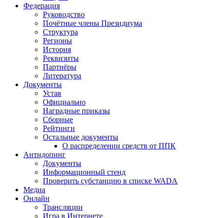
Федерация
Руководство
Почётные члены Президиума
Структура
Регионы
История
Реквизиты
Партнёры
Литература
Документы
Устав
Официально
Наградные приказы
Сборные
Рейтинги
Остальные документы
О распределении средств от ППК
Антидопинг
Документы
Информационный стенд
Проверить субстанцию в списке WADA
Медиа
Онлайн
Трансляции
Игра в Интернете