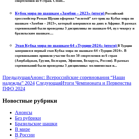
спортсменов из 9 стран. Стоит...
Кубок мира по шашкам «Замбия – 2023» (итоги)
Российский
гроссмейстер Роман Щукин оформил “золотой” хет-трик на Кубке мира по
шашкам «Замбия – 2023», который завершился на днях в Африке. В рамках
соревнований были проведены 3 дисциплины по шашкам-64, пул чекерсу и
бразильским шашкам....
Этап Кубка мира по шашкам-64 «Турция-2024» (итоги)
В Турции
завершился первый этап Кубка мира по шашкам-64 «Турция-2024». В
соревнованиях приняли участие более 50 спортсменов из 6 стран
(Азербайджан, Грузия, Болгария, Эфиопия, Беларусь, Россия). В рамках
соревнований были проведены 3 дисциплины: молниеносная и...
Предыдущая
Анонс: Всероссийские соревнования “Наши
надежды” 2024
Следующая
Итоги Чемпионата и Первенства
ПФО 2024
Новостные рубрики
Анонсы
Без рубрики
Бразильские шашки
В мире
В России