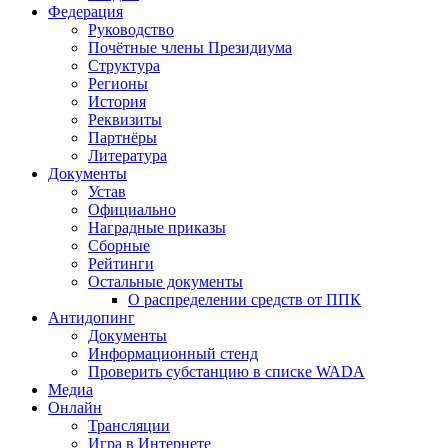
Федерация
Руководство
Почётные члены Президиума
Структура
Регионы
История
Реквизиты
Партнёры
Литература
Документы
Устав
Официально
Наградные приказы
Сборные
Рейтинги
Остальные документы
О распределении средств от ППК
Антидопинг
Документы
Информационный стенд
Проверить субстанцию в списке WADA
Медиа
Онлайн
Трансляции
Игра в Интернете