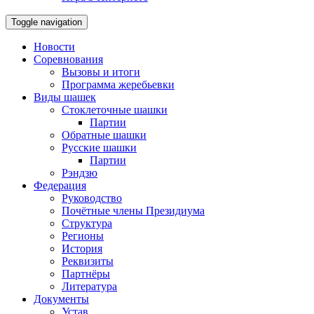
Toggle navigation
Новости
Соревнования
Вызовы и итоги
Программа жеребьевки
Виды шашек
Стоклеточные шашки
Партии
Обратные шашки
Русские шашки
Партии
Рэндзю
Федерация
Руководство
Почётные члены Президиума
Структура
Регионы
История
Реквизиты
Партнёры
Литература
Документы
Устав