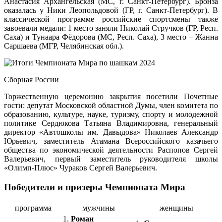
Анастасия Архангельская (МС, г. Санкт-Петербург). Бронза
оказалась у Ники Леопольдовой (ГР, г. Санкт-Петербург). В
классической программе российские спортсмены также
завоевали медали: 1 место заняли Николай Стручков (ГР, Респ.
Саха) и Тунаара Фёдорова (МС, Респ. Саха), 3 место – Жанна
Саршаева (МГР, Челябинская обл.).
Сборная России
Торжественную церемонию закрытия посетили Почетные
гости: депутат Московской областной Думы, член комитета по
образованию, культуре, науке, туризму, спорту и молодежной
политике Сердюкова Татьяна Владимировна, генеральный
директор «Автошколы им. Давыдова» Николаев Александр
Юрьевич, заместитель Атамана Всероссийского казачьего
общества по экономической деятельности Распопов Сергей
Валерьевич, первый заместитель руководителя школы
«Олимп-Плюс» Чураков Сергей Валерьевич.
Победители и призеры Чемпионата Мира
программа
мужчины
женщины
1.
Роман