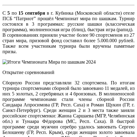
С
5
по
15 сентября
в г. Кубинка (Московской области) отеле
ПСБ “Патриот” прошёл Чемпионат мира по шашкам. Турнир
состоялся в 3 программах: русские шашки (классическая
программа), молниеносная игра (блиц), быстрая игра (рапид).
В соревнованиях приняли участие более 90 спортсменов из 27
стран мира, призовой фонд составил более 5.000.000 рублей.
Также всем участникам турнира были вручены памятные
призы.
Открытие соревнований
Сборную России представляли 32 спортсмена. По итогам
турнира спортсменами сборной было завоевано 11 медалей, из
них 5 золотых, 2 серебряных и 4 бронзовых. В молниеносной
программе чемпионами стали члены сборной России
Сандаара Апросимова (ГР, Респ. Саха) и Роман Щукин (ГР, г.
Санкт-Петербург). Среди женщин 2 и 3 места также заняли
российские спортсменки: Жанна Саршаева (МГР, Челябинская
обл.) и Тунаара Фёдорова (МС, Респ. Саха). В быстрой
программе среди мужчин серебро удалось завоевать Сергею
Белошееву (ГР, Респ. Крым), среди женщин золото завоевала