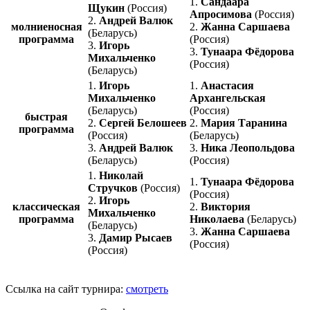
1.
Сандаара
Щукин
(Россия)
Апросимова
(Россия)
2.
Андрей Валюк
молниеносная
2.
Жанна Саршаева
(Беларусь)
программа
(Россия)
3.
Игорь
3.
Тунаара Фёдорова
Михальченко
(Россия)
(Беларусь)
1.
Игорь
1.
Анастасия
Михальченко
Архангельская
(Беларусь)
(Россия)
быстрая
2.
Сергей Белошеев
2.
Мария Таранина
программа
(Россия)
(Беларусь)
3.
Андрей Валюк
3.
Ника Леопольдова
(Беларусь)
(Россия)
1.
Николай
1.
Тунаара Фёдорова
Стручков
(Россия)
(Россия)
2.
Игорь
классическая
2.
Виктория
Михальченко
программа
Николаева
(Беларусь)
(Беларусь)
3.
Жанна Саршаева
3.
Дамир Рысаев
(Россия)
(Россия)
Ссылка на сайт турнира:
смотреть