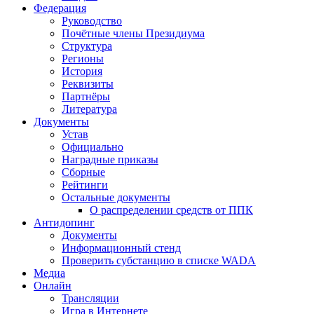
Федерация
Руководство
Почётные члены Президиума
Структура
Регионы
История
Реквизиты
Партнёры
Литература
Документы
Устав
Официально
Наградные приказы
Сборные
Рейтинги
Остальные документы
О распределении средств от ППК
Антидопинг
Документы
Информационный стенд
Проверить субстанцию в списке WADA
Медиа
Онлайн
Трансляции
Игра в Интернете