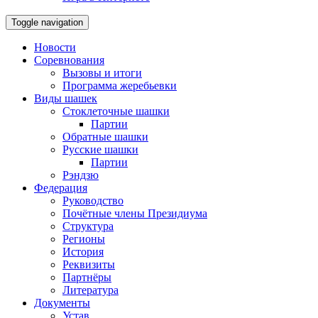
Toggle navigation
Новости
Соревнования
Вызовы и итоги
Программа жеребьевки
Виды шашек
Стоклеточные шашки
Партии
Обратные шашки
Русские шашки
Партии
Рэндзю
Федерация
Руководство
Почётные члены Президиума
Структура
Регионы
История
Реквизиты
Партнёры
Литература
Документы
Устав