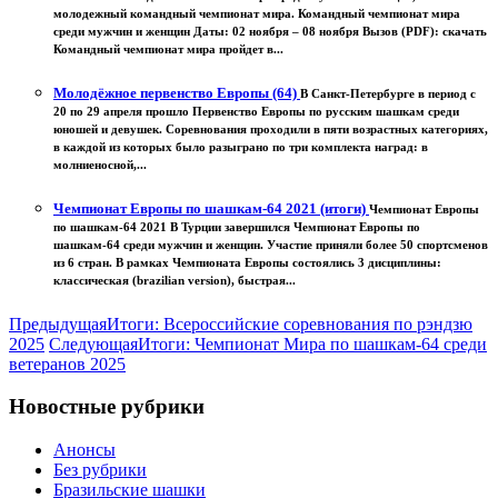
молодежный командный чемпионат мира. Командный чемпионат мира
среди мужчин и женщин Даты: 02 ноября – 08 ноября Вызов (PDF): скачать
Командный чемпионат мира пройдет в...
Молодёжное первенство Европы (64)
В Санкт-Петербурге в период с
20 по 29 апреля прошло Первенство Европы по русским шашкам среди
юношей и девушек. Соревнования проходили в пяти возрастных категориях,
в каждой из которых было разыграно по три комплекта наград: в
молниеносной,...
Чемпионат Европы по шашкам-64 2021 (итоги)
Чемпионат Европы
по шашкам-64 2021 В Турции завершился Чемпионат Европы по
шашкам-64 среди мужчин и женщин. Участие приняли более 50 спортсменов
из 6 стран. В рамках Чемпионата Европы состоялись 3 дисциплины:
классическая (brazilian version), быстрая...
Предыдущая
Итоги: Всероссийские соревнования по рэндзю
2025
Следующая
Итоги: Чемпионат Мира по шашкам-64 среди
ветеранов 2025
Новостные рубрики
Анонсы
Без рубрики
Бразильские шашки