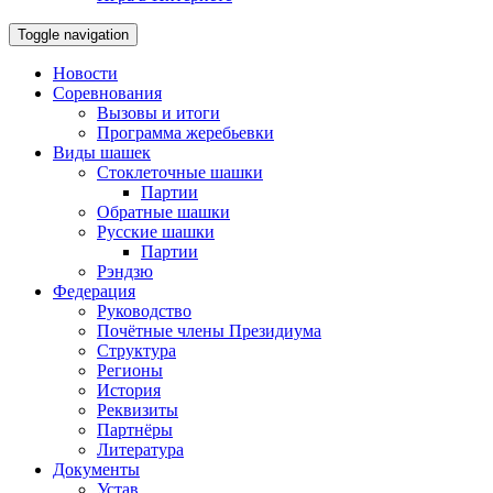
Toggle navigation
Новости
Соревнования
Вызовы и итоги
Программа жеребьевки
Виды шашек
Стоклеточные шашки
Партии
Обратные шашки
Русские шашки
Партии
Рэндзю
Федерация
Руководство
Почётные члены Президиума
Структура
Регионы
История
Реквизиты
Партнёры
Литература
Документы
Устав