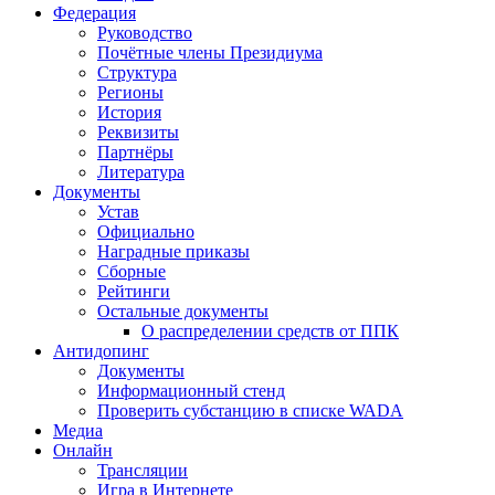
Федерация
Руководство
Почётные члены Президиума
Структура
Регионы
История
Реквизиты
Партнёры
Литература
Документы
Устав
Официально
Наградные приказы
Сборные
Рейтинги
Остальные документы
О распределении средств от ППК
Антидопинг
Документы
Информационный стенд
Проверить субстанцию в списке WADA
Медиа
Онлайн
Трансляции
Игра в Интернете