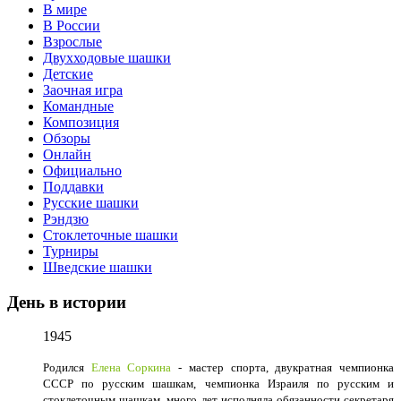
В мире
В России
Взрослые
Двухходовые шашки
Детские
Заочная игра
Командные
Композиция
Обзоры
Онлайн
Официально
Поддавки
Русские шашки
Рэндзю
Стоклеточные шашки
Турниры
Шведские шашки
День в истории
1945
Родился
Елена Соркина
- мастер спорта, двукратная чемпионка
СССР по русским шашкам, чемпионка Израиля по русским и
стоклеточным шашкам, много лет исполняла обязанности секретаря