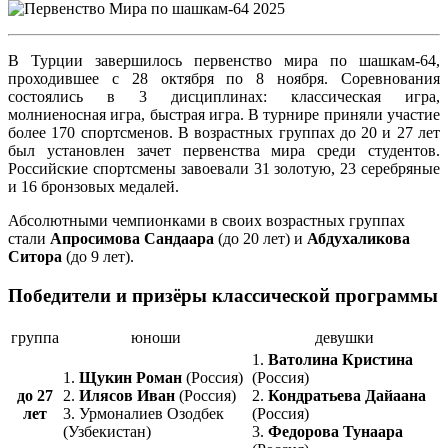
В Турции завершилось первенство мира по шашкам-64,
проходившее с 28 октября по 8 ноября. Соревнования
состоялись в 3 дисциплинах: классическая игра,
молниеносная игра, быстрая игра. В турнире приняли участие
более 170 спортсменов. В возрастных группах до 20 и 27 лет
был установлен зачет первенства мира среди студентов.
Российские спортсмены завоевали 31 золотую, 23 серебряные
и 16 бронзовых медалей.
Абсолютными чемпионками в своих возрастных группах
стали
Апросимова Сандаара
(до 20 лет) и
Абдухаликова
Ситора
(до 9 лет).
Победители и призёры классической программы
группа
юноши
девушки
1.
Ватолина Кристина
1.
Щукин Роман
(Россия)
(Россия)
до 27
2.
Илясов Иван
(Россия)
2.
Кондратьева Дайаана
лет
3. Урмоналиев Озодбек
(Россия)
(Узбекистан)
3.
Федорова Тунаара