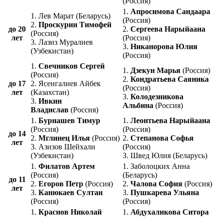
(Россия)
1.
Апросимова Сандаара
1. Лев Марат (Беларусь)
(Россия)
2.
Проскурин Тимофей
до 20
2.
Сергеева Нарыйаана
(Россия)
лет
(Россия)
3. Лазиз Муралиев
3.
Никанорова Юлия
(Узбекистан)
(Россия)
1.
Свечников Сергей
1.
Дзекун Марья
(Россия)
(Россия)
2.
Кондратьева Саяника
до 17
2. Ясенгалиев Айбек
(Россия)
лет
(Казахстан)
3.
Колодезникова
3.
Ивкин
Альбина
(Россия)
Владислав
(Россия)
1.
Бурнашев Тимур
1.
Леонтьева Нарыйаана
(Россия)
(Россия)
до 14
2.
Мглинец Илья
(Россия)
2.
Степанова Софья
лет
3. Азизов Шейхали
(Россия)
(Узбекистан)
3. Швед Юлия (Беларусь)
1.
Филатов Артем
1. Заболоцких Анна
(Россия)
(Беларусь)
до 11
2.
Егоров Петр
(Россия)
2.
Чалова София
(Россия)
лет
3.
Канюкаев Султан
3.
Пушкарева Ульяна
(Россия)
(Россия)
1.
Краснов Николай
1.
Абдухаликова Ситора