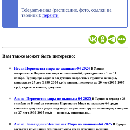
Telegram-канал (расписание, фото, ссылки на
таблицы):
перейти
Вам также может быть интересно:
Итоги Первенства мира по шашкам-64 2024
В Турции
завершилось Первенство мира по шашкам-64, проходившее с 1 по 11
ноября. Турнир проходил в следующих возрастных группах: юниоры,
юниорки до 27 лет (1998-2004 г.р.); юниоры, юниорки до 20 лет (2005-2007
г.р.); кадеты – юноши, девушки...
Анонс: Первенство мира по шашкам-64 2025
В Турции в период с 28
октября по 8 ноября состоится Первенство Мира по шашкам-64 среди
юношей и девушек среди следующих возрастных групп: — юниоры, юниорки
до 27 лет (1999-2005 г.р.); — юниоры, юниорки до...
Анонс: Командный Чемпионат Мира по шашкам-64 2025
В Турции
состоятся командный чемпионат мира среди мужчин и женщин,