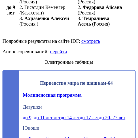
(Россия)
(Россия)
до 9
2. Гисатдин Кеменгер
2.
Федорова Айсана
лет
(Казахстан)
(Россия)
3.
Ахраменко Алексей
3.
Темралиева
(Россия.)
Асель
(Россия)
Подробные результаты на сайте IDF:
смотреть
Анонс соревнований:
перейти
Электронные таблицы
Первенство мира по шашкам-64
Молниеносная программа
Девушки
до 9, до 11 лет лет
до 14 лет
до 17 лет
до 20, 27 лет
Юноши