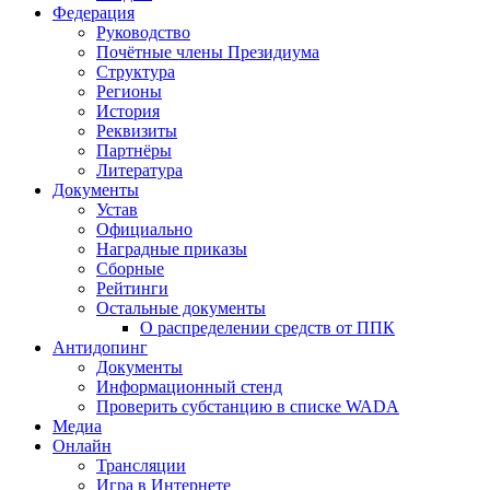
Федерация
Руководство
Почётные члены Президиума
Структура
Регионы
История
Реквизиты
Партнёры
Литература
Документы
Устав
Официально
Наградные приказы
Сборные
Рейтинги
Остальные документы
О распределении средств от ППК
Антидопинг
Документы
Информационный стенд
Проверить субстанцию в списке WADA
Медиа
Онлайн
Трансляции
Игра в Интернете