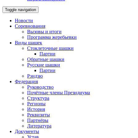
Toggle navigation
Новости
Соревнования
Вызовы и итоги
Программа жеребьевки
Виды шашек
Стоклеточные шашки
Партии
Обратные шашки
Русские шашки
Партии
Рэндзю
Федерация
Руководство
Почётные члены Президиума
Структура
Регионы
История
Реквизиты
Партнёры
Литература
Документы
Устав