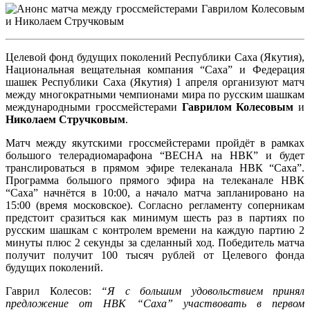
Целевой фонд будущих поколений Республики Саха (Якутия),
Национальная вещательная компания “Саха” и Федерация
шашек Республики Саха (Якутия) 1 апреля организуют матч
между многократными чемпионами мира по русским шашкам
международными гроссмейстерами
Гаврилом Колесовым
и
Николаем Стручковым
.
Матч между якутскими гроссмейстерами пройдёт в рамках
большого телерадиомарафона “ВЕСНА на НВК” и будет
транслироваться в прямом эфире телеканала НВК “Саха”.
Программа большого прямого эфира на телеканале НВК
“Саха” начнётся в 10:00, а начало матча запланировано на
15:00 (время московское). Согласно регламенту соперникам
предстоит сразиться как минимум шесть раз в партиях по
русским шашкам с контролем времени на каждую партию 2
минуты плюс 2 секунды за сделанный ход. Победитель матча
получит получит 100 тысяч рублей от Целевого фонда
будущих поколений.
Гаврил Колесов:
“Я с большим удовольствием принял
предложение от НВК “Саха” участвовать в первом