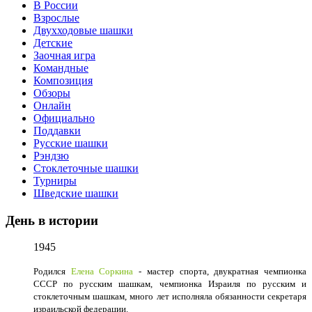
В России
Взрослые
Двухходовые шашки
Детские
Заочная игра
Командные
Композиция
Обзоры
Онлайн
Официально
Поддавки
Русские шашки
Рэндзю
Стоклеточные шашки
Турниры
Шведские шашки
День в истории
1945
Родился
Елена Соркина
- мастер спорта, двукратная чемпионка
СССР по русским шашкам, чемпионка Израиля по русским и
стоклеточным шашкам, много лет исполняла обязанности секретаря
израильской федерации.