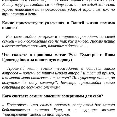
В эту игру расслабиться вообще нельзя – каждый ход есть
угроза попасться на многоходовый удар. А играли мы аж по
три партии в день.
Какие присутствуют увлечения в Вашей жизни помимо
шашек
?
– Все свое свободное время я стараюсь проводить со своей
семьей – но к сожалению его не так уж и много. Люблю пешие
и велосипедные прогулки, плаванье в бассейне…
Что скажете о прошлом матче Рула Бумстры с Яном
Гронендайком за шашечную корону?
– Прошлый матч возник неожиданно и оставил много
вопросов – почему за титул играли второй и третий призер,
а чемпион мира отказался от матча? По существу матча, он
получился “в одну калитку”. Бомстра превосходил своего
соперника по всем компонентам.
Кого считаете самым опасным соперником для себя?
– Повторюсь, что самым опасным соперником для матча
действительно считаю Рула, а в турнире может
“выстрелить” любой из топ-игроков.