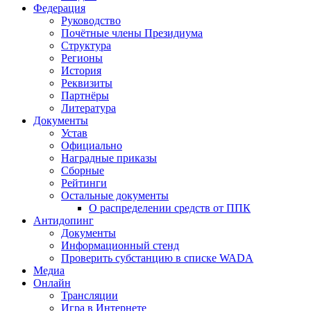
Федерация
Руководство
Почётные члены Президиума
Структура
Регионы
История
Реквизиты
Партнёры
Литература
Документы
Устав
Официально
Наградные приказы
Сборные
Рейтинги
Остальные документы
О распределении средств от ППК
Антидопинг
Документы
Информационный стенд
Проверить субстанцию в списке WADA
Медиа
Онлайн
Трансляции
Игра в Интернете