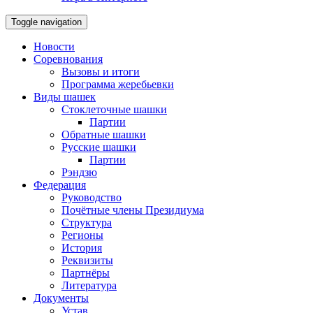
Toggle navigation
Новости
Соревнования
Вызовы и итоги
Программа жеребьевки
Виды шашек
Стоклеточные шашки
Партии
Обратные шашки
Русские шашки
Партии
Рэндзю
Федерация
Руководство
Почётные члены Президиума
Структура
Регионы
История
Реквизиты
Партнёры
Литература
Документы
Устав