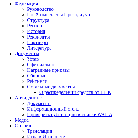
Федерация
Руководство
Почётные члены Президиума
Структура
Регионы
История
Реквизиты
Партнёры
Литература
Документы
Устав
Официально
Наградные приказы
Сборные
Рейтинги
Остальные документы
О распределении средств от ППК
Антидопинг
Документы
Информационный стенд
Проверить субстанцию в списке WADA
Медиа
Онлайн
Трансляции
Игра в Интернете