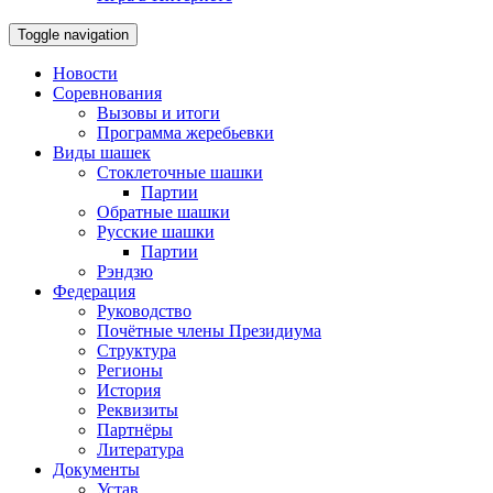
Toggle navigation
Новости
Соревнования
Вызовы и итоги
Программа жеребьевки
Виды шашек
Стоклеточные шашки
Партии
Обратные шашки
Русские шашки
Партии
Рэндзю
Федерация
Руководство
Почётные члены Президиума
Структура
Регионы
История
Реквизиты
Партнёры
Литература
Документы
Устав