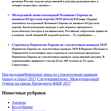
регионов России; медали среди юношей и девушек разыгрывались в
четырёх возрастных группах:...
Молодежный лично-командный Чемпионат Европы по
шашкам-64 (русская версия) 2018 (итоги)
В Измире (Турция)
закончился молодежный Чемпионат Европы по шашкам-64 (русская
версия). Были разыграны награды в трёх игровых программах
(классическая, быстрая и молниеносная). Российские спортсмены принесли
в копилку своей сборной 68 медалей (золотые – 25, серебряные –...
Стартовало Первенство Европы по стоклеточным шашкам 2019
Первенство Европы по стоклеточным шашкам 2019 В Варшаве (Польша) в
Университете естественных наук стартовала классическая программа
Первенства Европы по стоклеточным шашкам среди юношей девушек. В
соревнованиях принимает участие более 260 человек из 14 стран.
Спортсмены...
Предыдущая
Чемпионат мира по стоклеточным шашкам
(рапид и блиц) 2017
Следующая
Анонс: Международный
турнир на призы Президента ФШР 2017
Новостные рубрики
Анонсы
Без рубрики