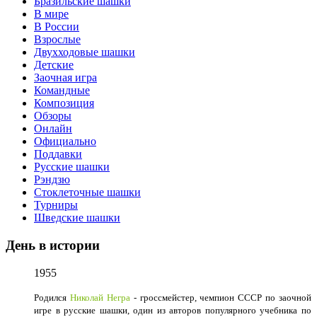
Бразильские шашки
В мире
В России
Взрослые
Двухходовые шашки
Детские
Заочная игра
Командные
Композиция
Обзоры
Онлайн
Официально
Поддавки
Русские шашки
Рэндзю
Стоклеточные шашки
Турниры
Шведские шашки
День в истории
1955
Родился
Николай Негра
- гроссмейстер, чемпион СССР по заочной
игре в русские шашки, один из авторов популярного учебника по