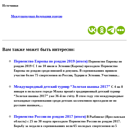
Источники
Международная федерация рэндзю
Вам также может быть интересно:
Первенство Европы по рэндзю 2019 (итоги)
Первенство Европы по
рэндзю 2019 С 1 по 10 июля в Эстонии (Карепа) проходило Первенство
Европы по рэндзю среди юношей и девушек. В соревнованиях приняло
участие более 75 спортсменов из России, Турции и Эстонии. Участники...
Международный детский турнир “Золотая шашка 2017”
С 4 по 8
января в польском городе Млава прошёл традиционный детский турнир
“Золотая шашка 2017” уже 36-й по счёту. В этом году эти международные
командные соревнования среди детских коллективов проходили не по
русским шашкам,...
Первенство России по рэндзю 2017 (итоги)
В Рыбинске (Ярославская
область) с 25 по 30 марта проходило Первенство России по рэндзю 2017.
Борьбу за медали в соревнованиях вели 65 молодых спортсменов из 5