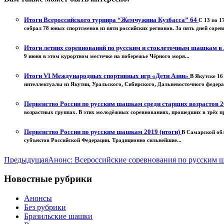
Итоги Всероссийского турнира “Жемчужина Кузбасса” 64
С 13 по 1
собрал 78 юных спортсменов из пяти российских регионов. За пять дней соре
Итоги летних соревнований по русским и стоклеточным шашкам в
9 июня в этом курортном местечке на побережье Чёрного моря...
Итоги VI Международных спортивных игр «Дети Азии»
В Якутске 16
интеллектуалы из Якутии, Уральского, Сибирского, Дальневосточного федера
Первенство России по русским шашкам среди старших возрастов 2
возрастных группах. В этих молодёжных соревнованиях, прошедших в трёх пр
Первенство России по русским шашкам 2019 (итоги)
В Самарской обл
субъектов Российской Федерации. Традиционно сильнейшие...
Предыдущая
Анонс: Всероссийские соревнования по русским 
Новостные рубрики
Анонсы
Без рубрики
Бразильские шашки