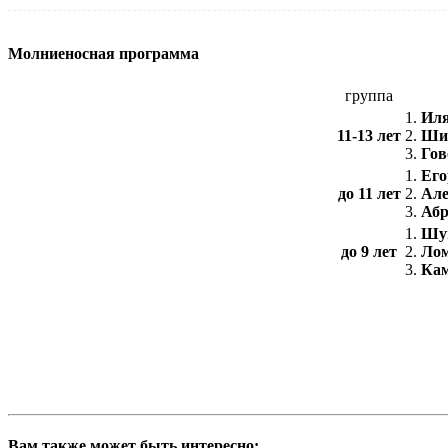
Молниеносная программа
группа
1.
Иля
11-13 лет
2.
Шир
3.
Гов
1.
Его
до 11 лет
2.
Але
3.
Абр
1.
Шу
до 9 лет
2.
Лом
3.
Ка
Вам также может быть интересно: