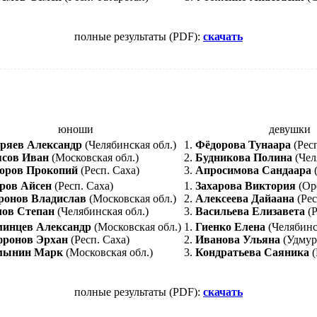
полные результаты (PDF):
скачать
юноши
девушки
яев Александр
(Челябинская обл.)
1.
Фёдорова Тунаара
(Респ
сов Иван
(Московская обл.)
2.
Будникова Полина
(Чел
оров Прокопий
(Респ. Саха)
3.
Апросимова Сандаара
(
ров Айсен
(Респ. Саха)
1.
Захарова Виктория
(Оре
онов Владислав
(Московская обл.)
2.
Алексеева Дайаана
(Рес
ов Степан
(Челябинская обл.)
3.
Васильева Елизавета
(Р
инцев Александр
(Московская обл.)
1.
Гиенко Елена
(Челябинс
ронов Эрхан
(Респ. Саха)
2.
Иванова Ульяна
(Удмур
мынин Марк
(Московская обл.)
3.
Кондратьева Саяника
(
полные результаты (PDF):
скачать