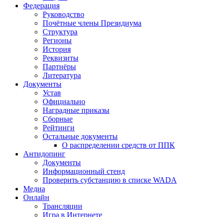
Федерация
Руководство
Почётные члены Президиума
Структура
Регионы
История
Реквизиты
Партнёры
Литература
Документы
Устав
Официально
Наградные приказы
Сборные
Рейтинги
Остальные документы
О распределении средств от ППК
Антидопинг
Документы
Информационный стенд
Проверить субстанцию в списке WADA
Медиа
Онлайн
Трансляции
Игра в Интернете