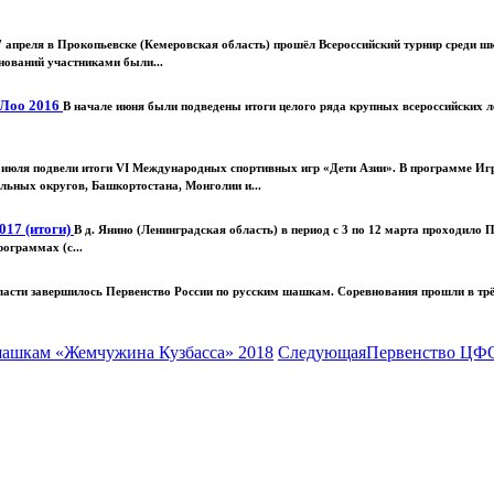
7 апреля в Прокопьевске (Кемеровская область) прошёл Всероссийский турнир среди
внований участниками были...
 Лоо 2016
В начале июня были подведены итоги целого ряда крупных всероссийских л
 июля подвели итоги VI Международных спортивных игр «Дети Азии». В программе Иг
льных округов, Башкортостана, Монголии и...
017 (итоги)
В д. Янино (Ленинградская область) в период с 3 по 12 марта проходило
ограммах (с...
асти завершилось Первенство России по русским шашкам. Соревнования прошли в трёх во
шашкам «Жемчужина Кузбасса» 2018
Следующая
Первенство ЦФО