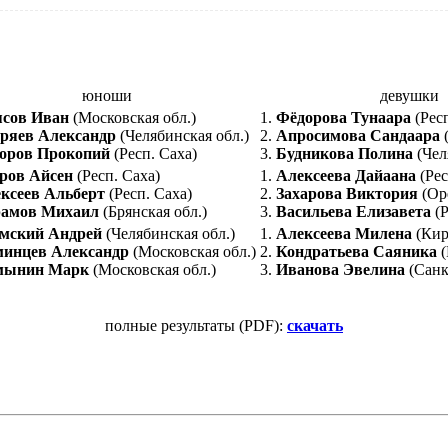
юноши
девушки
сов Иван
(Московская обл.)
1.
Фёдорова Тунаара
(Респ
яев Александр
(Челябинская обл.)
2.
Апросимова Сандаара
(
оров Прокопий
(Респ. Саха)
3.
Будникова Полина
(Чел
ров Айсен
(Респ. Саха)
1.
Алексеева Дайаана
(Рес
ксеев Альберт
(Респ. Саха)
2.
Захарова Виктория
(Оре
амов Михаил
(Брянская обл.)
3.
Васильева Елизавета
(Р
мский Андрей
(Челябинская обл.)
1.
Алексеева Милена
(Кир
инцев Александр
(Московская обл.)
2.
Кондратьева Саяника
(
мынин Марк
(Московская обл.)
3.
Иванова Эвелина
(Санк
полные результаты (PDF):
скачать