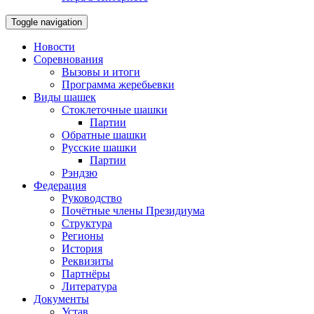
Toggle navigation
Новости
Соревнования
Вызовы и итоги
Программа жеребьевки
Виды шашек
Стоклеточные шашки
Партии
Обратные шашки
Русские шашки
Партии
Рэндзю
Федерация
Руководство
Почётные члены Президиума
Структура
Регионы
История
Реквизиты
Партнёры
Литература
Документы
Устав