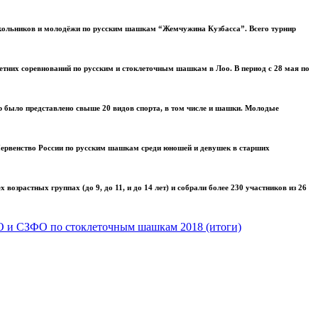
 школьников и молодёжи по русским шашкам “Жемчужина Кузбасса”. Всего турнир
етних соревнований по русским и стоклеточным шашкам в Лоо. В период с 28 мая по
р было представлено свыше 20 видов спорта, в том числе и шашки. Молодые
 Первенство России по русским шашкам среди юношей и девушек в старших
зрастных группах (до 9, до 11, и до 14 лет) и собрали более 230 участников из 26
 и СЗФО по стоклеточным шашкам 2018 (итоги)