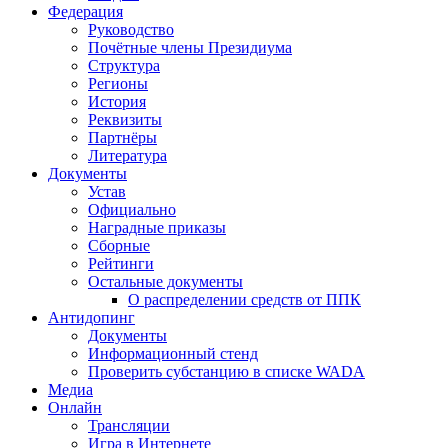
Федерация
Руководство
Почётные члены Президиума
Структура
Регионы
История
Реквизиты
Партнёры
Литература
Документы
Устав
Официально
Наградные приказы
Сборные
Рейтинги
Остальные документы
О распределении средств от ППК
Антидопинг
Документы
Информационный стенд
Проверить субстанцию в списке WADA
Медиа
Онлайн
Трансляции
Игра в Интернете