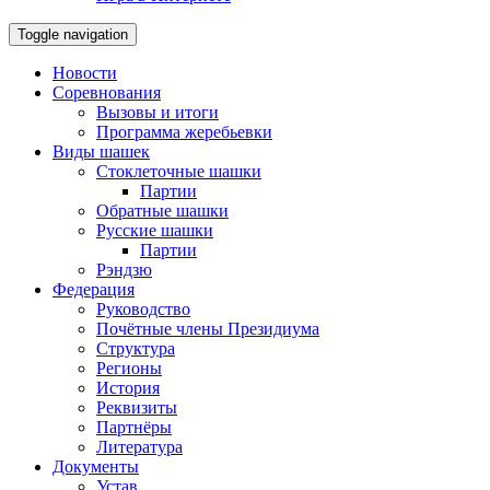
Toggle navigation
Новости
Соревнования
Вызовы и итоги
Программа жеребьевки
Виды шашек
Стоклеточные шашки
Партии
Обратные шашки
Русские шашки
Партии
Рэндзю
Федерация
Руководство
Почётные члены Президиума
Структура
Регионы
История
Реквизиты
Партнёры
Литература
Документы
Устав