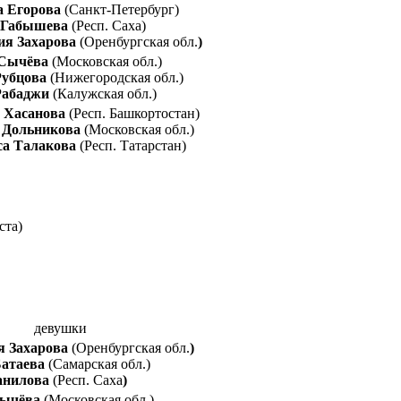
а Егорова
(Санкт-Петербург)
 Габышева
(Респ. Саха)
ия Захарова
(Оренбургская обл.
)
 Сычёва
(Московская обл.)
Рубцова
(Нижегородская обл.)
Рабаджи
(Калужская обл.)
 Хасанова
(Респ. Башкортостан)
 Дольникова
(Московская обл.)
са Талакова
(Респ. Татарстан)
девушки
я Захарова
(Оренбургская обл.
)
Батаева
(Самарская обл.)
анилова
(Респ. Саха
)
Сычёва
(Московская обл.)