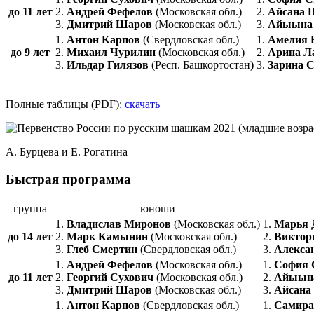
до 11 лет
2.
Андрей Фефелов
(Московская обл.)
2.
Айсана 
3.
Дмитрий Шаров
(Московская обл.)
3.
Айыына 
1.
Антон Карпов
(Свердловская обл.)
1.
Амелия 
до 9 лет
2.
Михаил Чурилин
(Московская обл.)
2.
Арина Л
3.
Ильдар Гилязов
(Респ. Башкортостан
)
3.
Зарина 
Полные таблицы (PDF):
скачать
А. Бурцева и Е. Рогатина
Быстрая программа
группа
юноши
1.
Владислав Миронов
(Московская обл.)
1.
Марья 
до 14 лет
2.
Марк Камынин
(Московская обл.)
2.
Виктор
3.
Глеб Смертин
(Свердловская обл.)
3.
Алекса
1.
Андрей Фефелов
(Московская обл.)
1.
С
офия
до 11 лет
2.
Георгий Сухович
(Московская обл.)
2.
Айыына
3.
Дмитрий Шаров
(Московская обл.)
3.
Айсана
1.
Антон Карпов
(Свердловская обл.)
1.
Самира