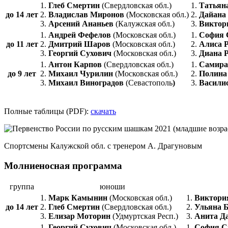
1.
Глеб Смертин
(Свердловская обл.)
1.
Татьян
до 14 лет
2.
Владислав Миронов
(Московская обл.)
2.
Дайана
3.
Арсений Ананьев
(Калужская обл.)
3.
Виктор
1.
Андрей Фефелов
(Московская обл.)
1.
С
офия
до 11 лет
2.
Дмитрий Шаров
(Московская обл.)
2.
Алиса 
3.
Георгий Сухович
(Московская обл.)
3.
Диана 
1.
Антон Карпов
(Свердловская обл.)
1.
Самира
до 9 лет
2.
Михаил Чурилин
(Московская обл.)
2.
Полина
3.
Михаил Виноградов
(Севастополь
)
3.
Васили
Полные таблицы (PDF):
скачать
Спортсмены Калужской обл. с тренером А. Драгуновым
Молниеносная программа
группа
юноши
1.
Марк Камынин
(Московская обл.)
1.
Виктори
до 14 лет
2.
Глеб Смертин
(Свердловская обл.)
2.
Ульяна 
3.
Елизар Моторин
(Удмуртская Респ.)
3.
Анита Д
1.
Георгий Сухович
(Московская обл.)
1.
С
офия 