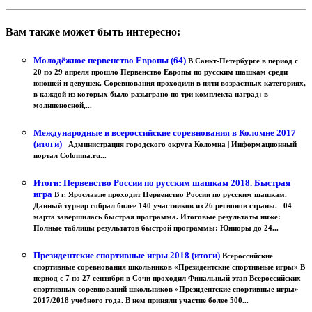
Вам также может быть интересно:
Молодёжное первенство Европы (64)
В Санкт-Петербурге в период с
20 по 29 апреля прошло Первенство Европы по русским шашкам среди
юношей и девушек. Соревнования проходили в пяти возрастных категориях,
в каждой из которых было разыграно по три комплекта наград: в
молниеносной,...
Международные и всероссийские соревнования в Коломне 2017
(итоги)
Администрация городского округа Коломна | Информационный
портал Colomna.ru...
Итоги: Первенство России по русским шашкам 2018. Быстрая
игра
В г. Ярославле проходит Первенство России по русским шашкам.
Данный турнир собрал более 140 участников из 26 регионов страны. 04
марта завершилась быстрая программа. Итоговые результаты ниже:
Полные таблицы результатов быстрой программы: Юниоры до 24...
Президентские спортивные игры 2018 (итоги)
Всероссийские
спортивные соревнования школьников «Президентские спортивные игры» В
период с 7 по 27 сентября в Сочи проходил Финальный этап Всероссийских
спортивных соревнований школьников «Президентские спортивные игры»
2017/2018 учебного года. В нем приняли участие более 500...