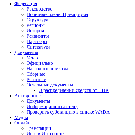
Федерация
Руководство
Почётные члены Президиума
Структура
Регионы
История
Реквизиты
Партнёры
Литература
Документы
Устав
Официально
Наградные приказы
Сборные
Рейтинги
Остальные документы
О распределении средств от ППК
Антидопинг
Документы
Информационный стенд
Проверить субстанцию в списке WADA
Медиа
Онлайн
Трансляции
Игра в Интернете