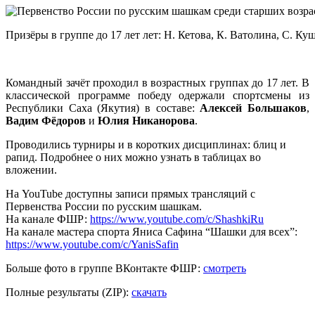
Призёры в группе до 17 лет лет: Н. Кетова, К. Ватолина, С. Ку
Командный зачёт проходил в возрастных группах до 17 лет. В
классической программе победу одержали спортсмены из
Республики Саха (Якутия) в составе:
Алексей Большаков
,
Вадим Фёдоров
и
Юлия Никанорова
.
Проводились турниры и в коротких дисциплинах: блиц и
рапид. Подробнее о них можно узнать в таблицах во
вложении.
На YouTube доступны записи прямых трансляций с
Первенства России по русским шашкам.
На канале ФШР:
https://www.youtube.com/c/ShashkiRu
На канале мастера спорта Яниса Сафина “Шашки для всех”:
https://www.youtube.com/c/YanisSafin
Больше фото в группе ВКонтакте ФШР:
смотреть
Полные результаты (ZIP):
скачать