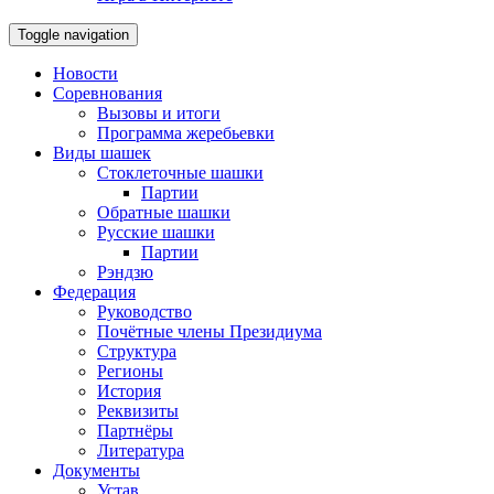
Toggle navigation
Новости
Соревнования
Вызовы и итоги
Программа жеребьевки
Виды шашек
Стоклеточные шашки
Партии
Обратные шашки
Русские шашки
Партии
Рэндзю
Федерация
Руководство
Почётные члены Президиума
Структура
Регионы
История
Реквизиты
Партнёры
Литература
Документы
Устав