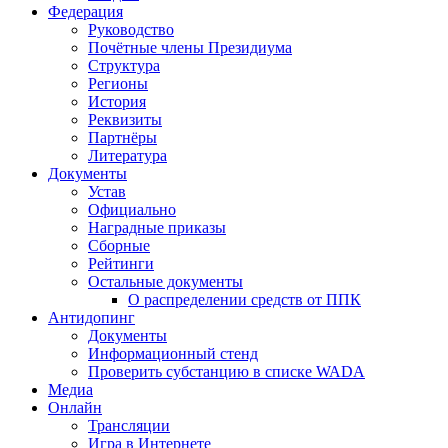
Федерация
Руководство
Почётные члены Президиума
Структура
Регионы
История
Реквизиты
Партнёры
Литература
Документы
Устав
Официально
Наградные приказы
Сборные
Рейтинги
Остальные документы
О распределении средств от ППК
Антидопинг
Документы
Информационный стенд
Проверить субстанцию в списке WADA
Медиа
Онлайн
Трансляции
Игра в Интернете