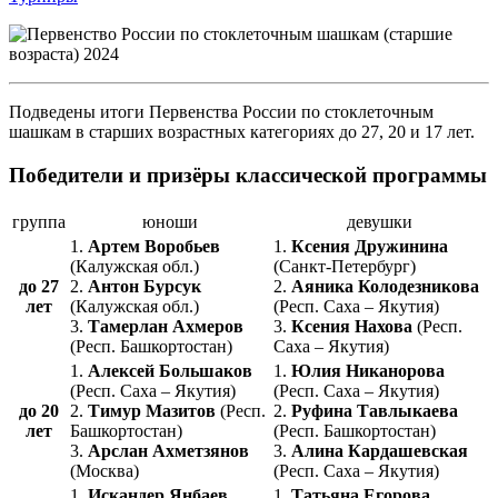
Подведены итоги Первенства России по стоклеточным
шашкам в старших возрастных категориях до 27, 20 и 17 лет.
Победители и призёры классической программы
группа
юноши
девушки
1.
Артем Воробьев
1.
Ксения Дружинина
(Калужская обл.)
(Санкт-Петербург)
до 27
2.
Антон Бурсук
2.
Аяника Колодезникова
лет
(Калужская обл.)
(Респ. Саха – Якутия)
3.
Тамерлан Ахмеров
3.
Ксения Нахова
(Респ.
(Респ. Башкортостан)
Саха – Якутия)
1.
Алексей Большаков
1.
Юлия Никанорова
(Респ. Саха – Якутия)
(Респ. Саха – Якутия)
до 20
2.
Тимур Мазитов
(Респ.
2.
Руфина Тавлыкаева
лет
Башкортостан)
(Респ. Башкортостан)
3.
Арслан Ахметзянов
3.
Алина Кардашевская
(Москва)
(Респ. Саха – Якутия)
1.
Искандер Янбаев
1.
Татьяна Егорова