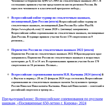
Чемпионат и Первенство ЦФО и СЗФО по стоклеточным шашкам 2017. В
состязаниях приняли участие представители шести регионов России. Во
взрослом чемпионате в классической программе победу...
Всероссийский online-турнир по стоклеточным шашкам,
посвященный Дню России (итоги)
Всероссийский online-турнир по
стоклеточным шашкам, посвященный Дню России На сайте PlayOk
(https://www.playok.com) 12 июня 2020 г. (пятница) завершились
Всероссийские online-соревнования по стоклеточным шашкам, посвященные
Дню России. В турнире приняло участие более 170 спортсменов из 9
регионов...
Первенство России по стоклеточным шашкам 2022 (итоги)
Первенство России по стоклеточным шашкам 2022 В Краснодарском крае
завершилось Первенство России по стоклеточным шашкам в возрастных
категориях до 9, 11 и 14 лет. В соревнованиях приняли участие более 170
спортсменов из 16 регионов. Полные...
Всероссийские соревнования памяти Н.Н. Кычкина 2024 (итоги)
В
г. Якутске в период с 20 по 25 февраля 2024 года состоялись Всероссийские
соревнования по стоклеточным шашкам памяти Заслуженного тренера
России Николая Николаевича Кычкина. Николай Николаевич – советский и
российский спортсмен и тренер по...
Предыдущая
Анонс: Всероссийские соревнования по русским
шашкам, «Посвященные 650-летию г. Кирова» 2024