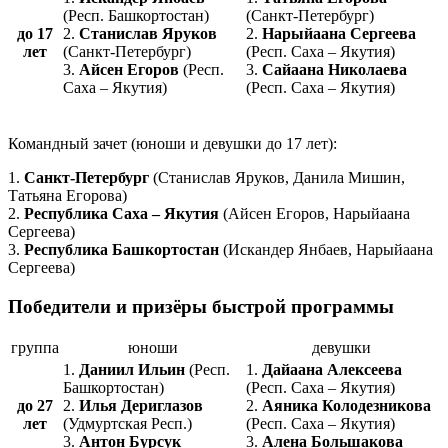
(Респ. Башкортостан)
(Санкт-Петербург)
до 17
2.
Станислав Яруков
2.
Нарыйаана Сергеева
лет
(Санкт-Петербург)
(Респ. Саха – Якутия)
3.
Айсен Егоров
(Респ.
3.
Сайаана Николаева
Саха – Якутия)
(Респ. Саха – Якутия)
Командный зачет (юноши и девушки до 17 лет):
1.
Санкт-Петербург
(Станислав Яруков, Данила Мишин,
Татьяна Егорова)
2.
Республика Саха – Якутия
(Айсен Егоров, Нарыйаана
Сергеева)
3.
Республика Башкортостан
(Искандер Янбаев, Нарыйаана
Сергеева)
Победители и призёры быстрой программы
группа
юноши
девушки
1.
Даниил Ильин
(Респ.
1.
Дайаана Алексеева
Башкортостан)
(Респ. Саха – Якутия)
до 27
2.
Илья Дериглазов
2.
Аяника Колодезникова
лет
(Удмуртская Респ.)
(Респ. Саха – Якутия)
3.
Антон Бурсук
3.
Алена Большакова