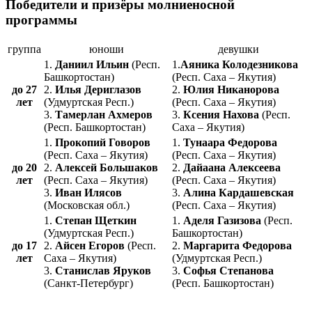
Победители и призёры молниеносной
программы
группа
юноши
девушки
1.
Даниил Ильин
(Респ.
1.
Аяника Колодезникова
Башкортостан)
(Респ. Саха – Якутия)
до 27
2.
Илья Дериглазов
2.
Юлия Никанорова
лет
(Удмуртская Респ.)
(Респ. Саха – Якутия)
3.
Тамерлан Ахмеров
3.
Ксения Нахова
(Респ.
(Респ. Башкортостан)
Саха – Якутия)
1.
Прокопий Говоров
1.
Тунаара Федорова
(Респ. Саха – Якутия)
(Респ. Саха – Якутия)
до 20
2.
Алексей Большаков
2.
Дайаана Алексеева
лет
(Респ. Саха – Якутия)
(Респ. Саха – Якутия)
3.
Иван Илясов
3.
Алина Кардашевская
(Московская обл.)
(Респ. Саха – Якутия)
1.
Степан Щеткин
1.
Аделя Газизова
(Респ.
(Удмуртская Респ.)
Башкортостан)
до 17
2.
Айсен Егоров
(Респ.
2.
Маргарита Федорова
лет
Саха – Якутия)
(Удмуртская Респ.)
3.
Станислав Яруков
3.
Софья Степанова
(Санкт-Петербург)
(Респ. Башкортостан)