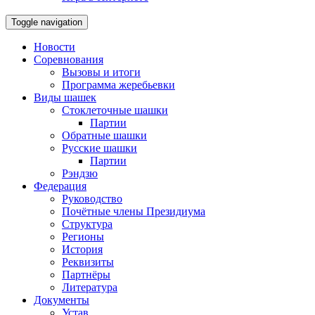
Toggle navigation
Новости
Соревнования
Вызовы и итоги
Программа жеребьевки
Виды шашек
Стоклеточные шашки
Партии
Обратные шашки
Русские шашки
Партии
Рэндзю
Федерация
Руководство
Почётные члены Президиума
Структура
Регионы
История
Реквизиты
Партнёры
Литература
Документы
Устав