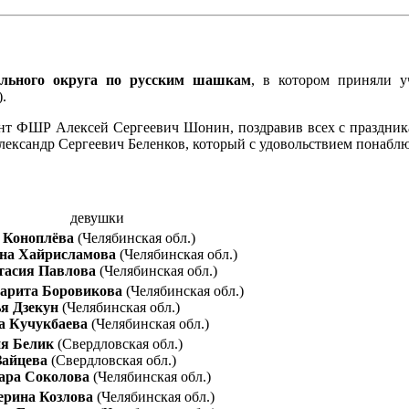
ального округа по русским шашкам
, в котором приняли у
.
нт ФШР Алексей Сергеевич Шонин, поздравив всех с праздника
ександр Сергеевич Беленков, который с удовольствием понаблю
девушки
 Коноплёва
(Челябинская обл.)
на Хайрисламова
(Челябинская обл.)
тасия Павлова
(Челябинская обл.)
арита Боровикова
(Челябинская обл.)
я Дзекун
(Челябинская обл.)
а Кучукбаева
(Челябинская обл.)
я Белик
(Свердловская обл.)
Зайцева
(Свердловская обл.)
ара Соколова
(Челябинская обл.)
ерина Козлова
(Челябинская обл.)