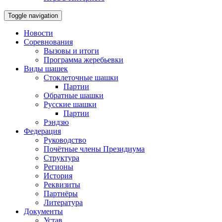
Toggle navigation
Новости
Соревнования
Вызовы и итоги
Программа жеребьевки
Виды шашек
Стоклеточные шашки
Партии
Обратные шашки
Русские шашки
Партии
Рэндзю
Федерация
Руководство
Почётные члены Президиума
Структура
Регионы
История
Реквизиты
Партнёры
Литература
Документы
Устав