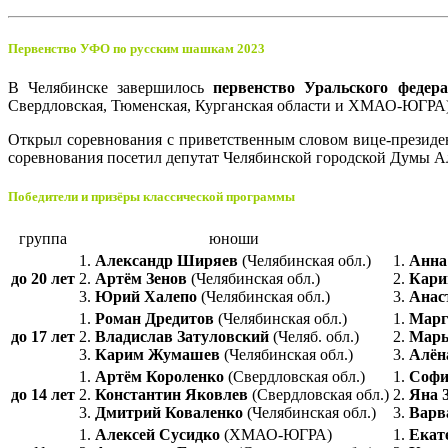
Первенство УФО по русским шашкам 2023
В Челябинске завершилось
первенство Уральского федер
Свердловская, Тюменская, Курганская области и ХМАО-ЮГРА)
Открыл соревнования с приветственным словом вице-президе
соревнования посетил депутат Челябинской городской Думы Ал
Победители и призёры классической программы
группа
юноши
1.
Александр Ширяев
(Челябинская обл.)
1.
Анна
до 20 лет
2.
Артём Зенов
(Челябинская обл.)
2.
Кари
3.
Юрий Халепо
(Челябинская обл.)
3.
Анас
1.
Роман Дредитов
(Челябинская обл.)
1.
Марг
до 17 лет
2.
Владислав Затуловский
(Челяб. обл.)
2.
Марь
3.
Карим Жумашев
(Челябинская обл.)
3.
Алён
1.
Артём Короленко
(Свердловская обл.)
1.
Софи
до 14 лет
2.
Константин Яковлев
(Свердловская обл.)
2.
Яна 
3.
Дмитрий Коваленко
(Челябинская обл.)
3.
Варв
1.
Алексей Сусидко
(ХМАО-ЮГРА)
1.
Екат