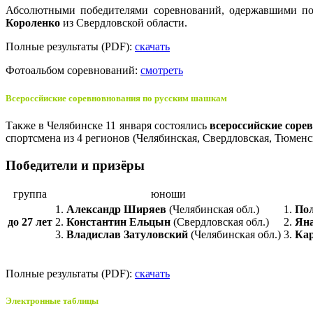
Абсолютными победителями соревнований, одержавшими по
Короленко
из Свердловской области.
Полные результаты (PDF):
скачать
Фотоальбом соревнований:
смотреть
Всероссйиские соревновнования по русским шашкам
Также в Челябинске 11 января состоялись
всероссийские соре
спортсмена из 4 регионов (Челябинская, Свердловская, Тюме
Победители и призёры
группа
юноши
1.
Александр Ширяев
(Челябинская обл.)
1.
По
до 27 лет
2.
Константин Ельцын
(Свердловская обл.)
2.
Яна
3.
Владислав Затуловский
(Челябинская обл.)
3.
Ка
Полные результаты (PDF):
скачать
Электронные таблицы