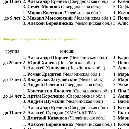
до 11 лет
2.
Александр Ермиев
(Свердловская обл.)
2.
Ксен
3.
Семён Морозов
(Свердловская обл.)
3.
Софь
1.
Мирон Костенко
(Челябинская обл.)
1.
Ксен
до 9 лет
2.
Михаил Мысковский
(Челябинская обл.)
2.
Поли
3.
Алексей Боровинских
(Челябинская обл.)
3.
Алис
Победители и призёры быстрой программы
группа
юноши
1.
Александр Ширяев
(Челябинская обл.)
1.
Кари
до 20 лет
2.
Юрий Халепо
(Челябинская обл.)
2.
Поли
3.
Алексей Хрипунов
(Челябинская обл.)
3.
Анна
1.
Роман Дредитов
(Челябинская обл.)
1.
Марь
до 17 лет
2.
Владислав Затуловский
(Челяб. обл.)
2.
Марг
3.
Андрей Пелевин
(Свердловская обл.)
3.
Эльв
1.
Константин Яковлев
(Свердловская обл.)
1.
Яна 
до 14 лет
2.
Артём Короленко
(Свердловская обл.)
2.
Амир
3.
Андрей Шумский
(Челябинская обл.)
3.
Васи
1.
Александр Ермиев
(Свердловская обл.)
1.
Ксен
до 11 лет
2.
Алексей Сусидко
(ХМАО-ЮГРА)
2.
Екат
3.
Дмитрий Казачков
(Челябинская обл.)
3.
Мари
1.
Алексей Боровинских
(Челябинская обл.)
1.
Ксен