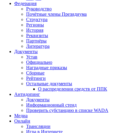
Федерация
Руководство
Почётные члены Президиума
Структура
Регионы
История
Реквизиты
Партнёры
Литература
Документы
Устав
Официально
Наградные приказы
Сборные
Рейтинги
Остальные документы
О распределении средств от ППК
Антидопинг
Документы
Информационный стенд
Проверить субстанцию в списке WADA
Медиа
Онлайн
Трансляции
Игра в Интернете