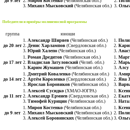
до 9 лет
2.
Мирон Костенко
(Челябинская обл.)
2.
Поли
3.
Михаил Мысковский
(Челябинская обл.)
3.
Ольг
Победители и призёры молниеносной программы
группа
юноши
1.
Александр Ширяев
(Челябинская обл.)
1.
Поли
до 20 лет
2.
Денис Харлампов
(Свердловская обл.)
2.
Кари
3.
Юрий Халепо
(Челябинская обл.)
3.
Анас
1.
Роман Дредитов
(Челябинская обл.)
1.
Марг
до 17 лет
2.
Владислав Затуловский
(Челяб. обл.)
2.
Марь
3.
Карим Жумашев
(Челябинская обл.)
3.
Алсу
1.
Дмитрий Коваленко
(Челябинская обл.)
1.
Амир
до 14 лет
2.
Артём Короленко
(Свердловская обл.)
2.
Яна 
3.
Ярослав Боровиков
(Челябинская обл.)
3.
Варв
1.
Алексей Сусидко
(ХМАО-ЮГРА)
1.
Ксен
до 11 лет
2.
Александр Ермиев
(Свердловская обл.)
2.
Екат
3.
Тимофей Курицин
(Челябинская обл.)
3.
Ната
1.
Мирон Костенко
(Челябинская обл.)
1.
Ксен
до 9 лет
2.
Михаил Мысковский
(Челябинская обл.)
2.
Поли
3.
Алексей Боровинских
(Челябинская обл.)
3.
Ольг