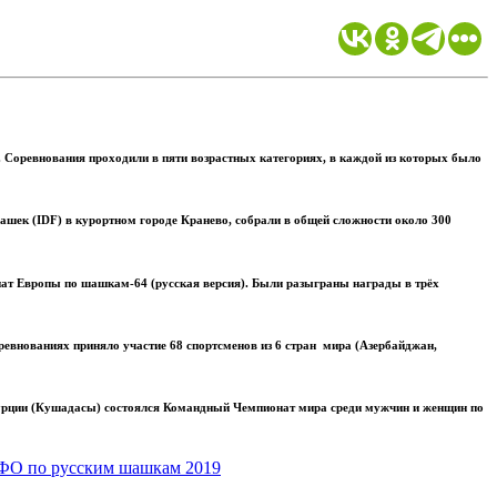
 Соревнования проходили в пяти возрастных категориях, в каждой из которых было
шек (IDF) в курортном городе Кранево, собрали в общей сложности около 300
ат Европы по шашкам-64 (русская версия). Были разыграны награды в трёх
евнованиях приняло участие 68 спортсменов из 6 стран мира (Азербайджан,
Турции (Кушадасы) состоялся Командный Чемпионат мира среди мужчин и женщин по
ФО по русским шашкам 2019