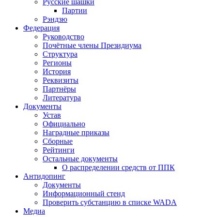
Русские шашки
Партии
Рэндзю
Федерация
Руководство
Почётные члены Президиума
Структура
Регионы
История
Реквизиты
Партнёры
Литература
Документы
Устав
Официально
Наградные приказы
Сборные
Рейтинги
Остальные документы
О распределении средств от ППК
Антидопинг
Документы
Информационный стенд
Проверить субстанцию в списке WADA
Медиа