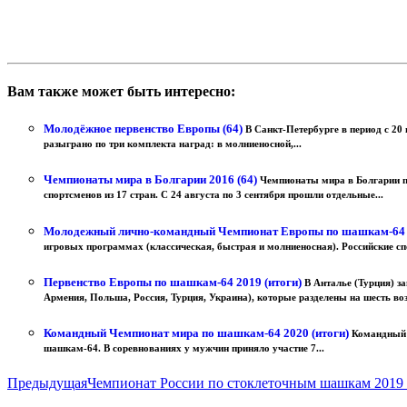
Вам также может быть интересно:
Молодёжное первенство Европы (64)
В Санкт-Петербурге в период с 2
разыграно по три комплекта наград: в молниеносной,...
Чемпионаты мира в Болгарии 2016 (64)
Чемпионаты мира в Болгарии п
спортсменов из 17 стран. С 24 августа по 3 сентября прошли отдельные...
Молодежный лично-командный Чемпионат Европы по шашкам-64 (р
игровых программах (классическая, быстрая и молниеносная). Российские спо
Первенство Европы по шашкам-64 2019 (итоги)
В Анталье (Турция) з
Армения, Польша, Россия, Турция, Украина), которые разделены на шесть воз
Командный Чемпионат мира по шашкам-64 2020 (итоги)
Командный 
шашкам-64. В соревнованиях у мужчин приняло участие 7...
Предыдущая
Чемпионат России по стоклеточным шашкам 2019 