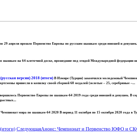
0 по 29 апреля прошло Первенство Европы по русским шашкам среди юношей и девушек.
о шашкам на 64-клеточной доске, прошедшие под эгидой Международной федерации ша
усская версия) 2018 (итоги)
В Измире (Турция) закончился молодежный Чемпион
ртсмены принесли в копилку своей сборной 68 медалей (золотые – 25, серебряные –...
авершилось Первенство Европы по шашкам-64 2019 года среди юношей и девушек. В сор
растных...
Чемпионат мира по шашкам-64 2020 В период 11 октября по 15 октября 2020 года в 
(итоги)
Следующая
Анонс: Чемпионат и Первенство ЮФО и СК