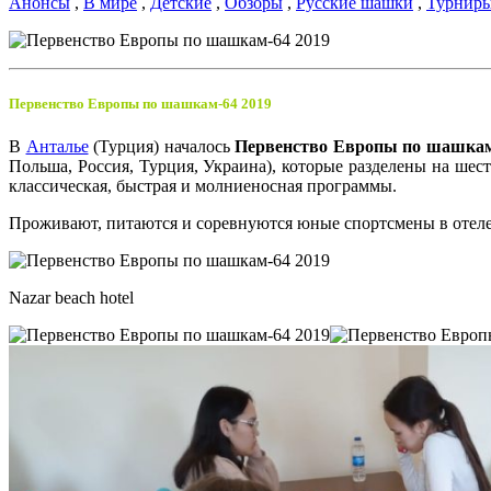
Анонсы
,
В мире
,
Детские
,
Обзоры
,
Русские шашки
,
Турнир
Первенство Европы по шашкам-64 2019
В
Анталье
(Турция) началось
Первенство Европы по шашкам-
Польша, Россия, Турция, Украина), которые разделены на шесть
классическая, быстрая и молниеносная программы.
Проживают, питаются и соревнуются юные спортсмены в отеле N
Nazar beach hotel