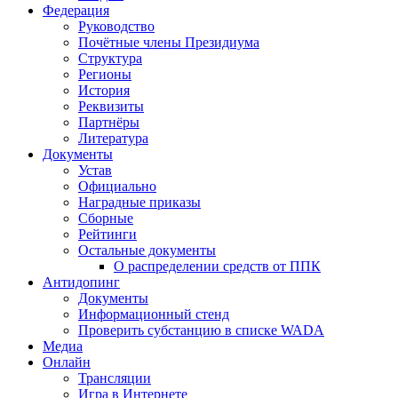
Федерация
Руководство
Почётные члены Президиума
Структура
Регионы
История
Реквизиты
Партнёры
Литература
Документы
Устав
Официально
Наградные приказы
Сборные
Рейтинги
Остальные документы
О распределении средств от ППК
Антидопинг
Документы
Информационный стенд
Проверить субстанцию в списке WADA
Медиа
Онлайн
Трансляции
Игра в Интернете