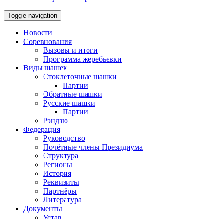
Toggle navigation
Новости
Соревнования
Вызовы и итоги
Программа жеребьевки
Виды шашек
Стоклеточные шашки
Партии
Обратные шашки
Русские шашки
Партии
Рэндзю
Федерация
Руководство
Почётные члены Президиума
Структура
Регионы
История
Реквизиты
Партнёры
Литература
Документы
Устав