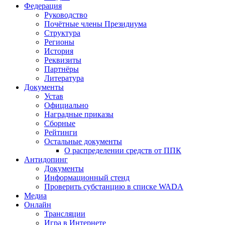
Федерация
Руководство
Почётные члены Президиума
Структура
Регионы
История
Реквизиты
Партнёры
Литература
Документы
Устав
Официально
Наградные приказы
Сборные
Рейтинги
Остальные документы
О распределении средств от ППК
Антидопинг
Документы
Информационный стенд
Проверить субстанцию в списке WADA
Медиа
Онлайн
Трансляции
Игра в Интернете