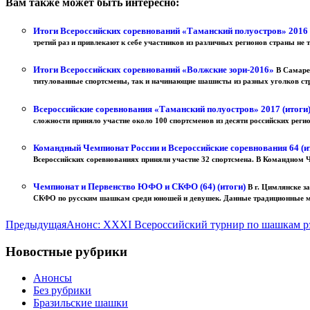
Вам также может быть интересно:
Итоги Всероссийских соревнований «Таманский полуостров» 2016
третий раз и привлекают к себе участников из различных регионов страны не т
Итоги Всероссийских соревнований «Волжские зори-2016»
В Самаре
титулованные спортсмены, так и начинающие шашисты из разных уголков стр
Всероссийские соревнования «Таманский полуостров» 2017 (итоги
сложности приняло участие около 100 спортсменов из десяти российских регион
Командный Чемпионат России и Всероссийские соревнования 64 (и
Всероссийских соревнованиях приняли участие 32 спортсмена. В Командном Че
Чемпионат и Первенство ЮФО и СКФО (64) (итоги)
В г. Цимлянске 
СКФО по русским шашкам среди юношей и девушек. Данные традиционные ма
Предыдущая
Анонс: XXXI Всероссийский турнир по шашкам р
Новостные рубрики
Анонсы
Без рубрики
Бразильские шашки