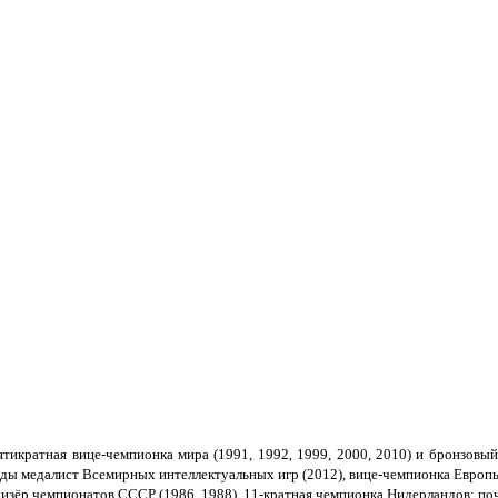
тикратная вице-чемпионка мира (1991, 1992, 1999, 2000, 2010) и бронзовый
ды медалист Всемирных интеллектуальных игр (2012), вице-чемпионка Европы 
ризёр чемпионатов СССР (1986, 1988), 11-кратная чемпионка Нидерландов; п