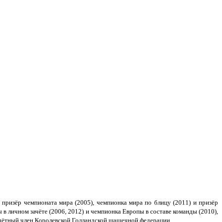
 призёр чемпионата мира (2005), чемпионка мира по блицу (2011) и призёр
в личном зачёте (2006, 2012) и чемпионка Европы в составе команды (2010),
очётный член Королевской Голландской шашечной федерации.