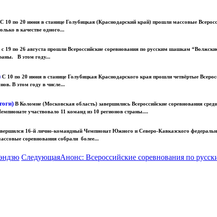
С 10 по 20 июня в станице Голубицкая (Краснодарский край) прошли массовые Всеросс
олько в качестве одного...
 с 19 по 26 августа прошли Всероссийские соревнования по русским шашкам “Волжские
аны. В этом году...
)
С 10 по 20 июня в станице Голубицкая Краснодарского края прошли четвёртые Всерос
ов. В этом году в числе...
тоги)
В Коломне (Московская область) завершились Всероссийские соревнования сре
мпионате участвовало 11 команд из 10 регионов страны....
завершился 16-й лично-командный Чемпионат Южного и Северо-Кавказского федерал
ссовые соревнования собрали более...
эндзю
Следующая
Анонс: Всероссийские соревнования по русск