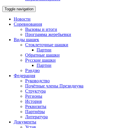
Toggle navigation
Новости
Соревнования
Вызовы и итоги
Программа жеребьевки
Виды шашек
Стоклеточные шашки
Партии
Обратные шашки
Русские шашки
Партии
Рэндзю
Федерация
Руководство
Почётные члены Президиума
Структура
Регионы
История
Реквизиты
Партнёры
Литература
Документы
Устав