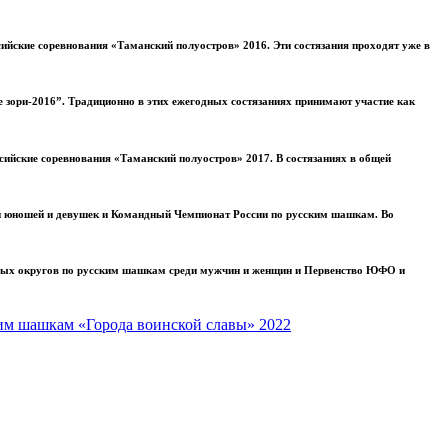
ийские соревнования «Таманский полуостров» 2016. Эти состязания проходят уже в
 зори-2016”. Традиционно в этих ежегодных состязаниях принимают участие как
сийские соревнования «Таманский полуостров» 2017. В состязаниях в общей
ди юношей и девушек и Командный Чемпионат России по русским шашкам. Во
ьных округов по русским шашкам среди мужчин и женщин и Первенство ЮФО и
им шашкам «Города воинской славы» 2022