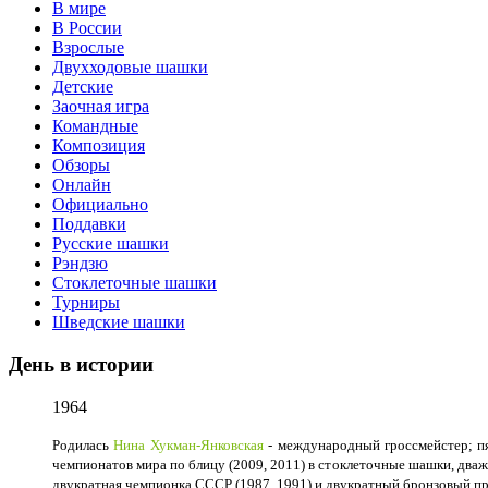
В мире
В России
Взрослые
Двухходовые шашки
Детские
Заочная игра
Командные
Композиция
Обзоры
Онлайн
Официально
Поддавки
Русские шашки
Рэндзю
Стоклеточные шашки
Турниры
Шведские шашки
День в истории
1964
Родилась
Нина Хукман-Янковская
- международный гроссмейстер; пя
чемпионатов мира по блицу (2009, 2011) в стоклеточные шашки, дваж
двукратная чемпионка СССР (1987, 1991) и двукратный бронзовый п