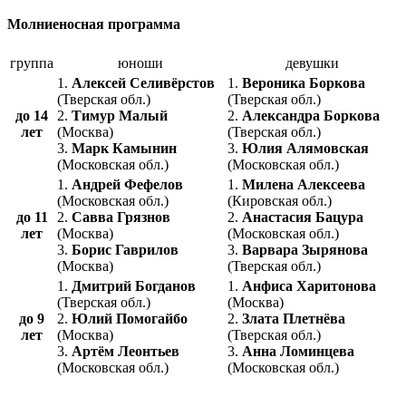
Молниеносная программа
группа
юноши
девушки
1.
Алексей Селивёрстов
1.
Вероника
Боркова
(Тверская обл.)
(Тверская обл.)
до 14
2.
Тимур Малый
2.
Александра Боркова
лет
(Москва)
(Тверская обл.)
3.
Марк Камынин
3.
Юлия Алямовская
(Московская обл.)
(Московская обл.)
1.
Андрей Фефелов
1.
Милена Алексеева
(Московская обл.)
(Кировская обл.)
до 11
2.
Савва Грязнов
2.
Анастасия Бацура
лет
(Москва)
(Московская обл.)
3.
Борис Гаврилов
3.
Варвара Зырянова
(Москва)
(Тверская обл.)
1.
Дмитрий Богданов
1.
Анфиса Харитонова
(Тверская обл.)
(Москва)
до 9
2.
Юлий Помогайбо
2.
Злата Плетнёва
лет
(Москва)
(Тверская обл.)
3.
Артём Леонтьев
3.
Анна Ломинцева
(Московская обл.)
(Московская обл.)