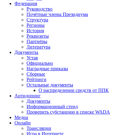
Федерация
Руководство
Почётные члены Президиума
Структура
Регионы
История
Реквизиты
Партнёры
Литература
Документы
Устав
Официально
Наградные приказы
Сборные
Рейтинги
Остальные документы
О распределении средств от ППК
Антидопинг
Документы
Информационный стенд
Проверить субстанцию в списке WADA
Медиа
Онлайн
Трансляции
Игра в Интернете