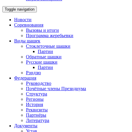
Toggle navigation
Новости
Соревнования
Вызовы и итоги
Программа жеребьевки
Виды шашек
Стоклеточные шашки
Партии
Обратные шашки
Русские шашки
Партии
Рэндзю
Федерация
Руководство
Почётные члены Президиума
Структура
Регионы
История
Реквизиты
Партнёры
Литература
Документы
Устав