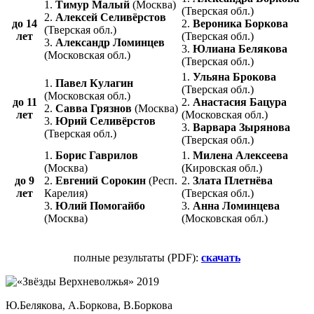
1.
Тимур Малый
(Москва)
(Тверская обл.)
2.
Алексей Селивёрстов
до 14
2.
Вероника Боркова
(Тверская обл.)
лет
(Тверская обл.)
3.
Александр Ломинцев
3.
Юлиана Белякова
(Московская обл.)
(Тверская обл.)
1.
Ульяна Брокова
1.
Павел Кулагин
(Тверская обл.)
(Московская обл.)
до 11
2.
Анастасия Бацура
2.
Савва Грязнов
(Москва)
лет
(Московская обл.)
3.
Юрий Селивёрстов
3.
Варвара Зырянова
(Тверская обл.)
(Тверская обл.)
1.
Борис Гаврилов
1.
Милена Алексеева
(Москва)
(Кировская обл.)
до 9
2.
Евгений Сорокин
(Респ.
2.
Злата Плетнёва
лет
Карелия)
(Тверская обл.)
3.
Юлий Помогайбо
3.
Анна Ломинцева
(Москва)
(Московская обл.)
полные результаты (PDF):
скачать
Ю.Белякова, А.Боркова, В.Боркова