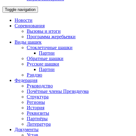
Toggle navigation
Новости
Соревнования
Вызовы и итоги
Программа жеребьевки
Виды шашек
Стоклеточные шашки
Партии
Обратные шашки
Русские шашки
Партии
Рэндзю
Федерация
Руководство
Почётные члены Президиума
Структура
Регионы
История
Реквизиты
Партнёры
Литература
Документы
Устав