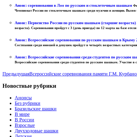
Анонс: соревнования в Лоо по русским и стоклеточным шашкам
Фе
Чемпионат России по стоклеточным шашкам среди мужчин и женщин. Вызов (
Анонс: Первенство России по русским шашкам (старшие возраста)
возраста). Соревнования пройдут с 3 (день приезда) по 12 марта на базе отеля
Анонс: Всероссийские соревнования по русским шашкам в Крыму
Состязания среди юношей и девушек пройдут в четырёх возрастных категориях
Анонс: Всероссийские соревнования среди студентов по русским 
Всероссийские соревнования среди студентов по русским шашкам. Участие в с
Предыдущая
Всероссийские соревнования памяти Г.М. Курбанов
Новостные рубрики
Анонсы
Без рубрики
Бразильские шашки
В мире
В России
Взрослые
Двухходовые шашки
Детские