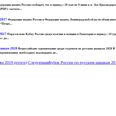
дерация шашек России сообщает, что в период с 28 мая по 9 июня в п. Лоо Краснодар
PDF): скачать...
 2017
Федерация шашек России и Федерация шашек Ленинградской области объявляют о
 “Петро...
 2017
Параллельно Кубку России среди мужчин и женщин в Евпатории в период с 14 (де
: до...
шашкам 2020
Всероссийские соревнования среди студентов по русским шашкам 2020 В Че
оревнованиях необходимо подтвердить не...
а 2019 (итоги)
Следующая
Кубок России по русским шашкам 201