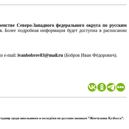
венстве
Северо-Западного федерального округа
по русским
ая. Более подробная информация будет доступна в расписании
ли e-mail:
ivanbobrov83@mail.ru
(Бобров Иван Фёдорович).
 турнир среди школьников и молодёжи по русским шашкам “Жемчужина Кузбасса”.