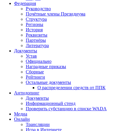
Федерация
Руководство
Почётные члены Президиума
Структура
Регионы
История
Реквизиты
Партнёры
Литература
Документы
Устав
Официально
Наградные приказы
Сборные
Рейтинги
Остальные документы
О распределении средств от ППК
Антидопинг
Документы
Информационный стенд
Проверить субстанцию в списке WADA
Медиа
Онлайн
Трансляции
Игра в Интернете