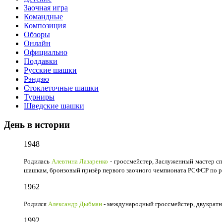
Заочная игра
Командные
Композиция
Обзоры
Онлайн
Официально
Поддавки
Русские шашки
Рэндзю
Стоклеточные шашки
Турниры
Шведские шашки
День в истории
1948
Родилась
Алевтина Лазаренко
- гроссмейстер, Заслуженный мастер с
шашкам, бронзовый призёр первого заочного чемпионата РСФСР по 
1962
Родился
Александр Дыбман
- международный гроссмейстер, двукрат
1992