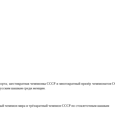
порта; шестикратная чемпионка СССР и многократный призёр чемпионатов С
русским шашкам среди женщин.
ный чемпион мира и трёхкратный чемпион СССР по стоклеточным шашкам