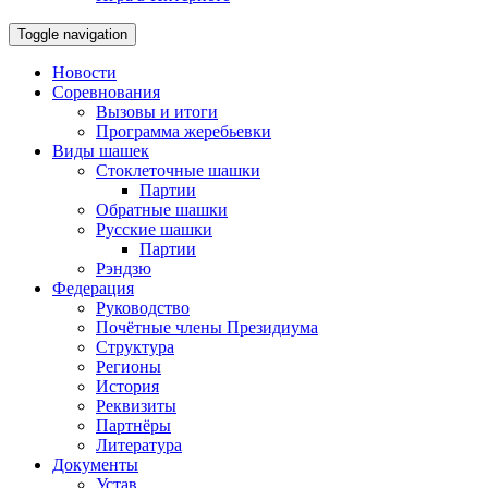
Toggle navigation
Новости
Соревнования
Вызовы и итоги
Программа жеребьевки
Виды шашек
Стоклеточные шашки
Партии
Обратные шашки
Русские шашки
Партии
Рэндзю
Федерация
Руководство
Почётные члены Президиума
Структура
Регионы
История
Реквизиты
Партнёры
Литература
Документы
Устав