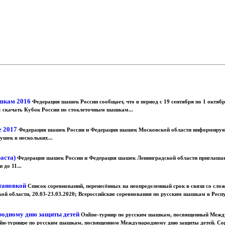
ашкам 2016
Федерация шашек России сообщает, что в период с 19 сентября по 1 октяб
 скачать Кубок России по стоклеточным шашкам...
е 2017
Федерация шашек России и Федерация шашек Московской области информируют, 
шек в нескольких...
раста)
Федерация шашек России и Федерация шашек Ленинградской области приглашают
 до 11...
становкой
Список соревнований, перенесённых на неопределенный срок в связи со сл
 области, 20.03-23.03.2020; Всероссийские соревнования по русским шашкам в Респуб
родному дню защиты детей
Online-турнир по русским шашкам, посвященный Межд
йн-турнире по русским шашкам, посвященном Международному дню защиты детей. Соре