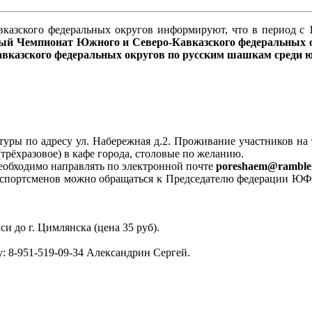
зского федеральных округов информируют, что в период с 19 
ый Чемпионат Южного и Северо-Кавказского федеральных 
вказского федеральных округов по русским шашкам среди 
уры по адресу ул. Набережная д.2. Проживание участников на т
(трёхразовое) в кафе города, столовые по желанию.
еобходимо направлять по электронной почте
poreshaem@ramble
ях спортсменов можно обращаться к Председателю федерации
си до г. Цимлянска (цена 35 руб).
у: 8-951-519-09-34 Александрин Сергей.