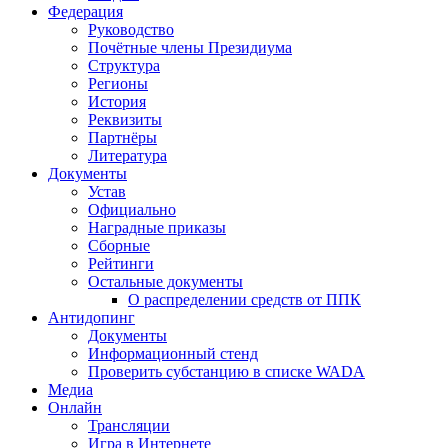
Федерация
Руководство
Почётные члены Президиума
Структура
Регионы
История
Реквизиты
Партнёры
Литература
Документы
Устав
Официально
Наградные приказы
Сборные
Рейтинги
Остальные документы
О распределении средств от ППК
Антидопинг
Документы
Информационный стенд
Проверить субстанцию в списке WADA
Медиа
Онлайн
Трансляции
Игра в Интернете