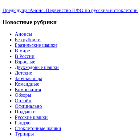
Предыдущая
Анонс: Первенство ПФО по русским и стоклеточ
Новостные рубрики
Анонсы
Без рубрики
Бразильские шашки
В мире
В России
Взрослые
Двухходовые шашки
Детские
Заочная игра
Командные
Композиция
Обзоры
Онлайн
Официально
Поддавки
Русские шашки
Рэндзю
Стоклеточные шашки
Турниры