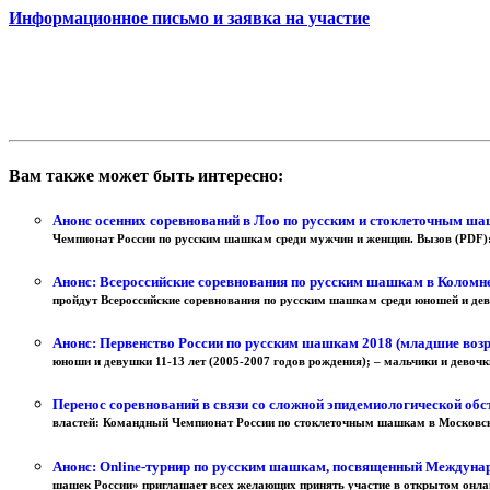
Информационное письмо и заявка на участие
Вам также может быть интересно:
Анонс осенних соревнований в Лоо по русским и стоклеточным ш
Чемпионат России по русским шашкам среди мужчин и женщин. Вызов (PDF):
Анонс: Всероссийские соревнования по русским шашкам в Коломн
пройдут Всероссийские соревнования по русским шашкам среди юношей и деву
Анонс: Первенство России по русским шашкам 2018 (младшие воз
юноши и девушки 11-13 лет (2005-2007 годов рождения); – мальчики и девочки
Перенос соревнований в связи со сложной эпидемиологической об
властей: Командный Чемпионат России по стоклеточным шашкам в Московской
Анонс: Online-турнир по русским шашкам, посвященный Междуна
шашек России» приглашает всех желающих принять участие в открытом онла