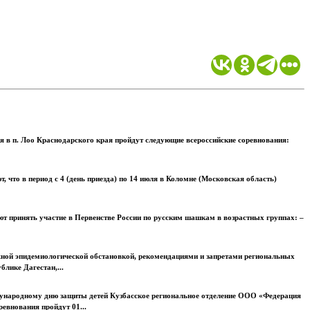
ря в п. Лоо Краснодарского края пройдут следующие всероссийские соревнования:
что в период с 4 (день приезда) по 14 июля в Коломне (Московская область)
 принять участие в Первенстве России по русским шашкам в возрастных группах: –
ожной эпидемиологической обстановкой, рекомендациями и запретами региональных
лике Дагестан,...
ународному дню защиты детей Кузбасское региональное отделение ООО «Федерация
внования пройдут 01...