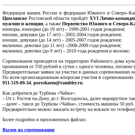
Федерация шашек России и федерации Южного и Северо–Кавка
Цимлянске
Ростовской области пройдёт
XVI Лично-командн
мужчин и женщин
, а также
Первенство Южного и Северо-Ка
юниоры, юниорки (до 19 лет) – 1999-2001 годов рождения;
юноши, девушки (до 17 лет) – 2002-2004 годов рождения;
юноши, девушки (до 14 лет) – 2005-2007 годов рождения;
мальчики, девочки (до 11 лет) –2008-2009 года рождения;
мальчики, девочки (до 9 лет) – 2010 года рождения и моложе;
Соревнования проводятся на территории Районного дома культ
проживания от 550 рублей в сутки с одного человека, питание 
Предварительные заявки на участие в данных соревнованиях н
По всем организационным вопросам участия в соревновани
951-519-09-34
,
poreshaem@rambler.ru
.
Как добраться до Турбазы «Чайка»:
– От г. Ростов на-Дону до г. Волгодонска, далее маршрутное так
– далее – такси до Турбазы «Чайка», стоимость машины 50 руб.
Предварительно можно заказать встречу на вокзале по телефон
Более подробно в приложенных файлах:
Вызов на соревнования