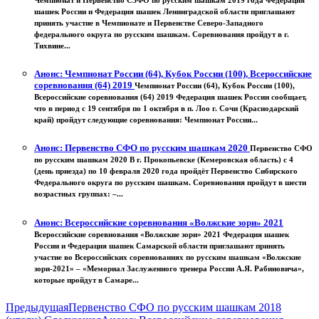
Чемпионат и Первенство СЗФО по русским шашкам 2019 года Федерация
шашек России и Федерация шашек Ленинградской области приглашают
принять участие в Чемпионате и Первенстве Северо-Западного
федерального округа по русским шашкам. Соревнования пройдут в г.
Тихвине...
Анонс: Чемпионат России (64), Кубок России (100), Всероссийские
соревнования (64) 2019
Чемпионат России (64), Кубок России (100),
Всероссийские соревнования (64) 2019 Федерация шашек России сообщает,
что в период с 19 сентября по 1 октября в п. Лоо г. Сочи (Краснодарский
край) пройдут следующие соревнования: Чемпионат России...
Анонс: Первенство СФО по русским шашкам 2020
Первенство СФО
по русским шашкам 2020 В г. Прокопьевске (Кемеровская область) c 4
(день приезда) по 10 февраля 2020 года пройдёт Первенство Сибирского
Федерального округа по русским шашкам. Соревнования пройдут в шести
возрастных группах: –...
Анонс: Всероссийские соревнования «Волжские зори» 2021
Всероссийские соревнования «Волжские зори» 2021 Федерация шашек
России и Федерация шашек Самарской области приглашают принять
участие во Всероссийских соревнованиях по русским шашкам «Волжские
зори-2021» – «Мемориал Заслуженного тренера России А.Я. Рабиновича»,
которые пройдут в Самаре...
Предыдущая
Первенство СФО по русским шашкам 2018