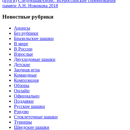
(итоги)
Следующая
Анонс: Всероссийские соревнования
памяти А.Н. Новикова 2018
Новостные рубрики
Анонсы
Без рубрики
Бразильские шашки
В мире
В России
Взрослые
Двухходовые шашки
Детские
Заочная игра
Командные
Композиция
Обзоры
Онлайн
Официально
Поддавки
Русские шашки
Рэндзю
Стоклеточные шашки
Турниры
Шведские шашки