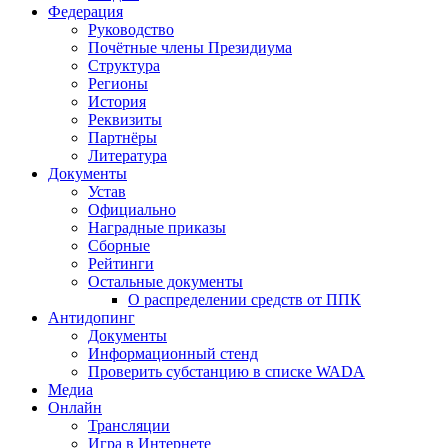
Федерация
Руководство
Почётные члены Президиума
Структура
Регионы
История
Реквизиты
Партнёры
Литература
Документы
Устав
Официально
Наградные приказы
Сборные
Рейтинги
Остальные документы
О распределении средств от ППК
Антидопинг
Документы
Информационный стенд
Проверить субстанцию в списке WADA
Медиа
Онлайн
Трансляции
Игра в Интернете