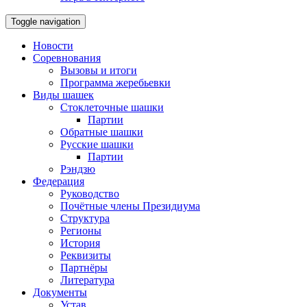
Toggle navigation
Новости
Соревнования
Вызовы и итоги
Программа жеребьевки
Виды шашек
Стоклеточные шашки
Партии
Обратные шашки
Русские шашки
Партии
Рэндзю
Федерация
Руководство
Почётные члены Президиума
Структура
Регионы
История
Реквизиты
Партнёры
Литература
Документы
Устав