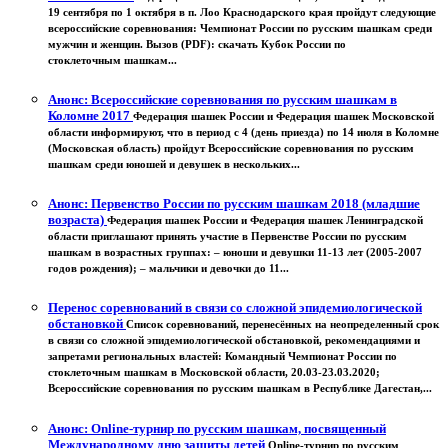
19 сентября по 1 октября в п. Лоо Краснодарского края пройдут следующие
всероссийские соревнования: Чемпионат России по русским шашкам среди
мужчин и женщин. Вызов (PDF): скачать Кубок России по
стоклеточным шашкам...
Анонс: Всероссийские соревнования по русским шашкам в
Коломне 2017
Федерация шашек России и Федерация шашек Московской
области информируют, что в период с 4 (день приезда) по 14 июля в Коломне
(Московская область) пройдут Всероссийские соревнования по русским
шашкам среди юношей и девушек в нескольких...
Анонс: Первенство России по русским шашкам 2018 (младшие
возраста)
Федерация шашек России и Федерация шашек Ленинградской
области приглашают принять участие в Первенстве России по русским
шашкам в возрастных группах: – юноши и девушки 11-13 лет (2005-2007
годов рождения); – мальчики и девочки до 11...
Перенос соревнований в связи со сложной эпидемиологической
обстановкой
Список соревнований, перенесённых на неопределенный срок
в связи со сложной эпидемиологической обстановкой, рекомендациями и
запретами региональных властей: Командный Чемпионат России по
стоклеточным шашкам в Московской области, 20.03-23.03.2020;
Всероссийские соревнования по русским шашкам в Республике Дагестан,...
Анонс: Online-турнир по русским шашкам, посвященный
Международному дню защиты детей
Online-турнир по русским