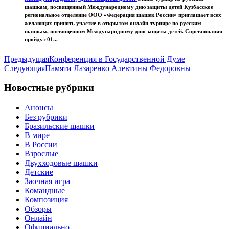
шашкам, посвященный Международному дню защиты детей Кузбасское
региональное отделение ООО «Федерация шашек России» приглашает всех
желающих принять участие в открытом онлайн-турнире по русским
шашкам, посвященном Международному дню защиты детей. Соревнования
пройдут 01...
Предыдущая
Конференция в Государственной Думе
Следующая
Памяти Лазаренко Алевтины Федоровны
Новостные рубрики
Анонсы
Без рубрики
Бразильские шашки
В мире
В России
Взрослые
Двухходовые шашки
Детские
Заочная игра
Командные
Композиция
Обзоры
Онлайн
Официально