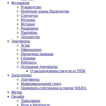
Федерация
Руководство
Почётные члены Президиума
Структура
Регионы
История
Реквизиты
Партнёры
Литература
Документы
Устав
Официально
Наградные приказы
Сборные
Рейтинги
Остальные документы
О распределении средств от ППК
Антидопинг
Документы
Информационный стенд
Проверить субстанцию в списке WADA
Медиа
Онлайн
Трансляции
Игра в Интернете