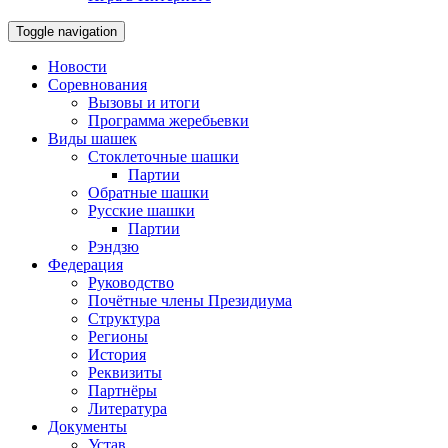
Toggle navigation
Новости
Соревнования
Вызовы и итоги
Программа жеребьевки
Виды шашек
Стоклеточные шашки
Партии
Обратные шашки
Русские шашки
Партии
Рэндзю
Федерация
Руководство
Почётные члены Президиума
Структура
Регионы
История
Реквизиты
Партнёры
Литература
Документы
Устав