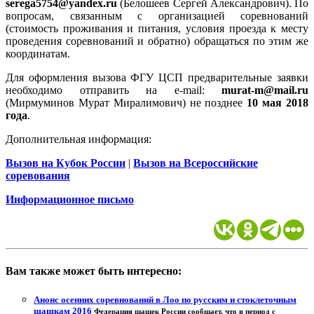
serega5754@yandex.ru
(Белошеев Сергей Александрович). По
вопросам, связанным с организацией соревнований
(стоимость проживания и питания, условия проезда к месту
проведения соревнований и обратно) обращаться по этим же
координатам.
Для оформления вызова ФГУ ЦСП предварительные заявки
необходимо отправить на e-mail:
murat-m@mail.ru
(Мирмуминов Мурат Миралимович) не позднее
10 мая 2018
года
.
Дополнительная информация:
Вызов на Кубок России
|
Вызов на Всероссийские
соревования
Информационное письмо
Вам также может быть интересно:
Анонс осенних соревнований в Лоо по русским и стоклеточным
шашкам 2016
Федерация шашек России сообщает, что в период с