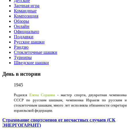
Детские
Заочная игра
Командные
Композиция
Обзоры
Онлайн
Официально
Поддавки
Русские шашки
Рэндзю
Стоклеточные шашки
Турниры
Шведские шашки
День в истории
1945
Родился
Елена Соркина
- мастер спорта, двукратная чемпионка
СССР по русским шашкам, чемпионка Израиля по русским и
стоклеточным шашкам, много лет исполняла обязанности секретаря
израильской федерации.
Страхование спортсменов от несчастных случаев (СК
ЭНЕРГОГАРАНТ)