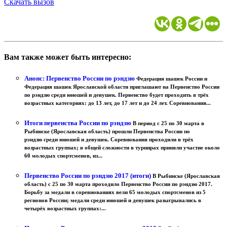
Скачать вызов
Вам также может быть интересно:
Анонс: Первенство России по рэндзю
Федерация шашек России и
Федерация шашек Ярославской области приглашают на Первенство России
по рэндзю среди юношей и девушек. Первенство будет проходить в трёх
возрастных категориях: до 13 лет, до 17 лет и до 24 лет. Соревнования...
Итоги первенства России по рэндзю
В период с 25 по 30 марта в
Рыбинске (Ярославская область) прошли Первенства России по
рэндзю среди юношей и девушек. Соревнования проходили в трёх
возрастных группах; в общей сложности в турнирах приняли участие около
60 молодых спортсменов, из...
Первенство России по рэндзю 2017 (итоги)
В Рыбинске (Ярославская
область) с 25 по 30 марта проходило Первенство России по рэндзю 2017.
Борьбу за медали в соревнованиях вели 65 молодых спортсменов из 5
регионов России; медали среди юношей и девушек разыгрывались в
четырёх возрастных группах:...