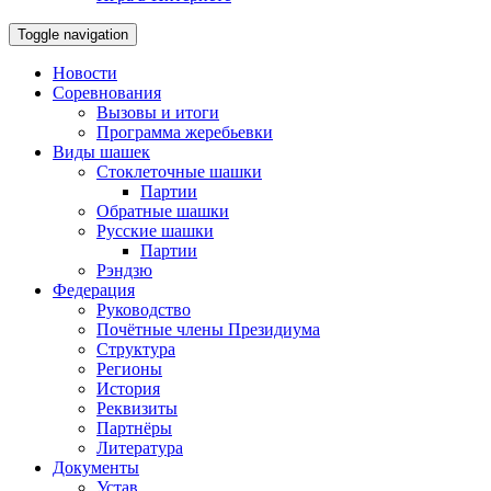
Toggle navigation
Новости
Соревнования
Вызовы и итоги
Программа жеребьевки
Виды шашек
Стоклеточные шашки
Партии
Обратные шашки
Русские шашки
Партии
Рэндзю
Федерация
Руководство
Почётные члены Президиума
Структура
Регионы
История
Реквизиты
Партнёры
Литература
Документы
Устав