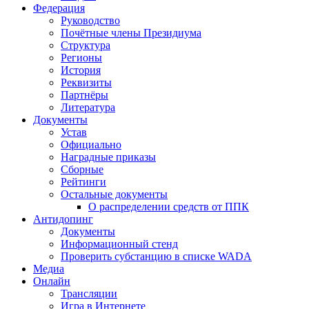
Федерация
Руководство
Почётные члены Президиума
Структура
Регионы
История
Реквизиты
Партнёры
Литература
Документы
Устав
Официально
Наградные приказы
Сборные
Рейтинги
Остальные документы
О распределении средств от ППК
Антидопинг
Документы
Информационный стенд
Проверить субстанцию в списке WADA
Медиа
Онлайн
Трансляции
Игра в Интернете