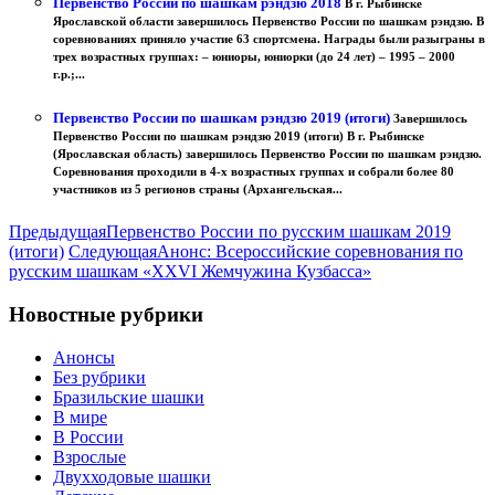
Первенство России по шашкам рэндзю 2018
В г. Рыбинске
Ярославской области завершилось Первенство России по шашкам рэндзю. В
соревнованиях приняло участие 63 спортсмена. Награды были разыграны в
трех возрастных группах: – юниоры, юниорки (до 24 лет) – 1995 – 2000
г.р.;...
Первенство России по шашкам рэндзю 2019 (итоги)
Завершилось
Первенство России по шашкам рэндзю 2019 (итоги) В г. Рыбинске
(Ярославская область) завершилось Первенство России по шашкам рэндзю.
Соревнования проходили в 4-х возрастных группах и собрали более 80
участников из 5 регионов страны (Архангельская...
Предыдущая
Первенство России по русским шашкам 2019
(итоги)
Следующая
Анонс: Всероссийские соревнования по
русским шашкам «XXVI Жемчужина Кузбасса»
Новостные рубрики
Анонсы
Без рубрики
Бразильские шашки
В мире
В России
Взрослые
Двухходовые шашки