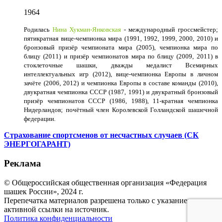
1964
Родилась
Нина Хукман-Янковская
- международный гроссмейстер;
пятикратная вице-чемпионка мира (1991, 1992, 1999, 2000, 2010) и
бронзовый призёр чемпионата мира (2005), чемпионка мира по
блицу (2011) и призёр чемпионатов мира по блицу (2009, 2011) в
стоклеточные шашки, дважды медалист Всемирных
интеллектуальных игр (2012), вице-чемпионка Европы в личном
зачёте (2006, 2012) и чемпионка Европы в составе команды (2010),
двукратная чемпионка СССР (1987, 1991) и двукратный бронзовый
призёр чемпионатов СССР (1986, 1988), 11-кратная чемпионка
Нидерландов; почётный член Королевской Голландской шашечной
федерации.
Страхование спортсменов от несчастных случаев (СК
ЭНЕРГОГАРАНТ)
Реклама
© Общероссийская общественная организация «Федерация
шашек России», 2024 г.
Перепечатка материалов разрешена только с указанием
активной ссылки на источник.
Политика конфиденциальности