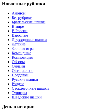
Новостные рубрики
Анонсы
Без рубрики
Бразильские шашки
В мире
В России
Взрослые
Двухходовые шашки
Детские
Заочная игра
Командные
Композиция
Обзоры
Онлайн
Официально
Поддавки
Русские шашки
Рэндзю
Стоклеточные шашки
Турниры
Шведские шашки
День в истории