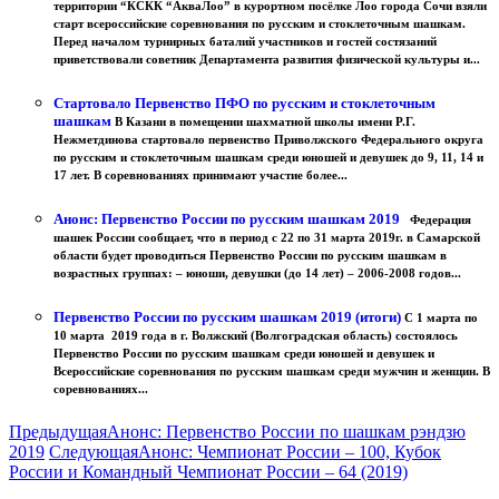
территории “КСКК “АкваЛоо” в курортном посёлке Лоо города Сочи взяли
старт всероссийские соревнования по русским и стоклеточным шашкам.
Перед началом турнирных баталий участников и гостей состязаний
приветствовали советник Департамента развития физической культуры и...
Стартовало Первенство ПФО по русским и стоклеточным
шашкам
В Казани в помещении шахматной школы имени Р.Г.
Нежметдинова стартовало первенство Приволжского Федерального округа
по русским и стоклеточным шашкам среди юношей и девушек до 9, 11, 14 и
17 лет. В соревнованиях принимают участие более...
Анонс: Первенство России по русским шашкам 2019
Федерация
шашек России сообщает, что в период с 22 по 31 марта 2019г. в Самарской
области будет проводиться Первенство России по русским шашкам в
возрастных группах: – юноши, девушки (до 14 лет) – 2006-2008 годов...
Первенство России по русским шашкам 2019 (итоги)
С 1 марта по
10 марта 2019 года в г. Волжский (Волгоградская область) состоялось
Первенство России по русским шашкам среди юношей и девушек и
Всероссийские соревнования по русским шашкам среди мужчин и женщин. В
соревнованиях...
Предыдущая
Анонс: Первенство России по шашкам рэндзю
2019
Следующая
Анонс: Чемпионат России – 100, Кубок
России и Командный Чемпионат России – 64 (2019)