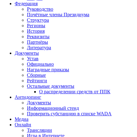
Федерация
Руководство
Почётные члены Президиума
Структура
Регионы
История
Реквизиты
Партнёры
Литература
Документы
Устав
Официально
Наградные приказы
Сборные
Рейтинги
Остальные документы
О распределении средств от ППК
Антидопинг
Документы
Информационный стенд
Проверить субстанцию в списке WADA
Медиа
Онлайн
Трансляции
Игра в Интернете