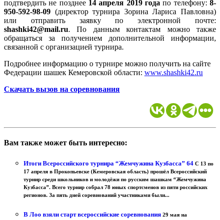
подтвердить не позднее
14 апреля 2019 года
по телефону:
8-
950-592-98-09
(директор турнира Зорина Лариса Павловна)
или отправить заявку по электронной почте:
shashki42@mail.ru
. По данным контактам можно также
обращаться за получением дополнительной информации,
связанной с организацией турнира.
Подробнее информацию о турнире можно получить на сайте
Федерации шашек Кемеровской области:
www.shashki42.ru
Скачать вызов на соревнования
Вам также может быть интересно:
Итоги Всероссийского турнира “Жемчужина Кузбасса” 64
С 13 по
17 апреля в Прокопьевске (Кемеровская область) прошёл Всероссийский
турнир среди школьников и молодёжи по русским шашкам “Жемчужина
Кузбасса”. Всего турнир собрал 78 юных спортсменов из пяти российских
регионов. За пять дней соревнований участниками были...
В Лоо взяли старт всероссийские соревнования
29 мая на