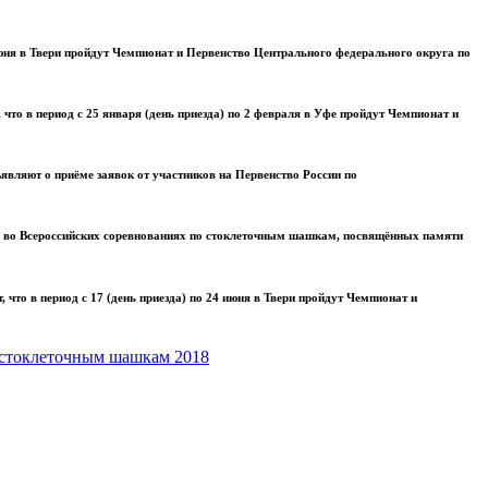
июня в Твери пройдут Чемпионат и Первенство Центрального федерального округа по
о в период с 25 января (день приезда) по 2 февраля в Уфе пройдут Чемпионат и
вляют о приёме заявок от участников на Первенство России по
е во Всероссийских соревнованиях по стоклеточным шашкам, посвящённых памяти
то в период с 17 (день приезда) по 24 июня в Твери пройдут Чемпионат и
 стоклеточным шашкам 2018