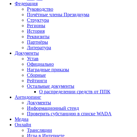
Федерация
Руководство
Почётные члены Президиума
Структура
Регионы
История
Реквизиты
Партнёры
Литература
Документы
Устав
Официально
Наградные приказы
Сборные
Рейтинги
Остальные документы
О распределении средств от ППК
Антидопинг
Документы
Информационный стенд
Проверить субстанцию в списке WADA
Медиа
Онлайн
Трансляции
Игра в Интернете