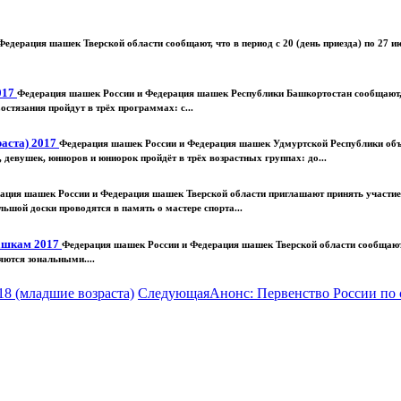
едерация шашек Тверской области сообщают, что в период с 20 (день приезда) по 27 
017
Федерация шашек России и Федерация шашек Республики Башкортостан сообщают, чт
тязания пройдут в трёх программах: с...
раста) 2017
Федерация шашек России и Федерация шашек Удмуртской Республики объя
девушек, юниоров и юниорок пройдёт в трёх возрастных группах: до...
ация шашек России и Федерация шашек Тверской области приглашают принять участи
ьшой доски проводятся в память о мастере спорта...
шашкам 2017
Федерация шашек России и Федерация шашек Тверской области сообщают, ч
ются зональными....
8 (младшие возраста)
Следующая
Анонс: Первенство России по