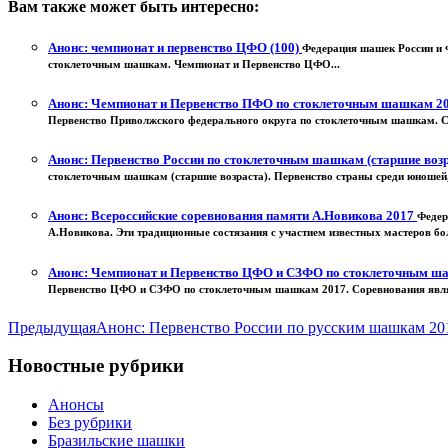
Вам также может быть интересно:
Анонс: чемпионат и первенство ЦФО (100)
Федерация шашек России и Ф
стоклеточным шашкам. Чемпионат и Первенство ЦФО...
Анонс: Чемпионат и Первенство ПФО по стоклеточным шашкам 2
Первенство Приволжского федерального округа по стоклеточным шашкам. Сос
Анонс: Первенство России по стоклеточным шашкам (старшие воз
стоклеточным шашкам (старшие возраста). Первенство страны среди юношей, 
Анонс: Всероссийские соревнования памяти А.Новикова 2017
Федер
А.Новикова. Эти традиционные состязания с участием известных мастеров бол
Анонс: Чемпионат и Первенство ЦФО и СЗФО по стоклеточным 
Первенство ЦФО и СЗФО по стоклеточным шашкам 2017. Соревнования явля
Предыдущая
Анонс: Первенство России по русским шашкам 201
Новостные рубрики
Анонсы
Без рубрики
Бразильские шашки