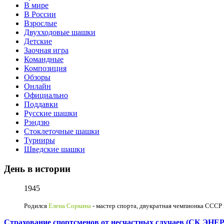
В мире
В России
Взрослые
Двухходовые шашки
Детские
Заочная игра
Командные
Композиция
Обзоры
Онлайн
Официально
Поддавки
Русские шашки
Рэндзю
Стоклеточные шашки
Турниры
Шведские шашки
День в истории
1945
Родился
Елена Соркина
- мастер спорта, двукратная чемпионка СССР 
Страхование спортсменов от несчастных случаев (СК ЭН