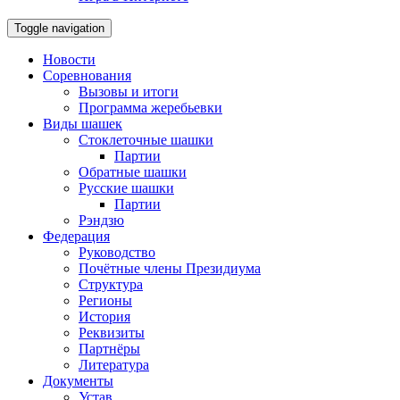
Toggle navigation
Новости
Соревнования
Вызовы и итоги
Программа жеребьевки
Виды шашек
Стоклеточные шашки
Партии
Обратные шашки
Русские шашки
Партии
Рэндзю
Федерация
Руководство
Почётные члены Президиума
Структура
Регионы
История
Реквизиты
Партнёры
Литература
Документы
Устав