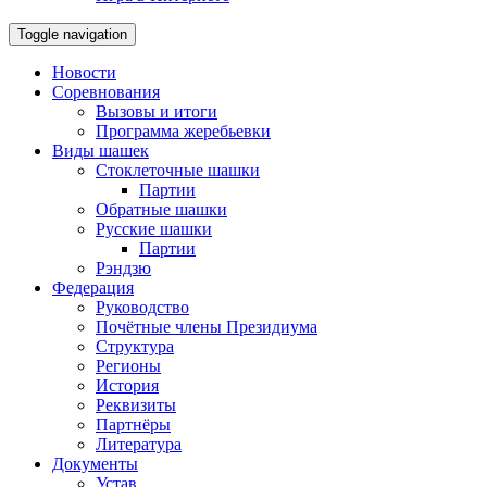
Toggle navigation
Новости
Соревнования
Вызовы и итоги
Программа жеребьевки
Виды шашек
Стоклеточные шашки
Партии
Обратные шашки
Русские шашки
Партии
Рэндзю
Федерация
Руководство
Почётные члены Президиума
Структура
Регионы
История
Реквизиты
Партнёры
Литература
Документы
Устав