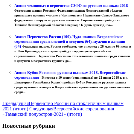
Анонс: чемпионат и первенство СЗФО по русским шашкам 2018
Федерация шашек России и Федерация шашек Ленинградской области
приглашает принять участие в Чемпионате и Первенстве Северо-Западного
федерального округа по русским шашкам. Соревнования пройдут в г.
Тихвине Ленинградской области в период с 6 (день приезда) по...
Анонс: Первенство России (100). Чудо-шашки. Всероссийские
соревнования среди юношей и девушек (64), мужчин и женщин
(64)
Федерация шашек России сообщает, что в период с 28 мая по 09 июня в
п. Лоо Краснодарского края пройдут следующие всероссийские
соревнования: Первенство России по стоклеточным шашкам среди юношей
и девушек в возрастных группах до...
Анонс: Кубок России по русским шашкам 2018, Всероссийские
соревнования
В период с 10 июня (день приезда) по 22 июня 2018 г. в г.
Евпатория (Республика Крым) пройдут Кубок России по русским шашка
среди мужчин и женщин и Всероссийские соревнования по русским шашкам
среди...
Предыдущая
Первенство России по стоклеточным шашкам
2021 (итоги)
Следующая
Всероссийские соревнования
«Таманский полуостров-2021» (итоги)
Новостные рубрики