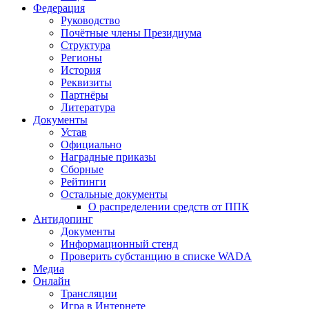
Федерация
Руководство
Почётные члены Президиума
Структура
Регионы
История
Реквизиты
Партнёры
Литература
Документы
Устав
Официально
Наградные приказы
Сборные
Рейтинги
Остальные документы
О распределении средств от ППК
Антидопинг
Документы
Информационный стенд
Проверить субстанцию в списке WADA
Медиа
Онлайн
Трансляции
Игра в Интернете