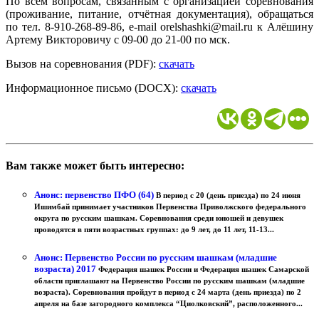
По всем вопросам, связанным с организацией соревнования
(проживание, питание, отчётная документация), обращаться
по тел. 8-910-268-89-86, e-mail orelshashki@mail.ru к Алёшину
Артему Викторовичу с 09-00 до 21-00 по мск.
Вызов на соревнования (PDF):
скачать
Информационное письмо (DOCX):
скачать
Вам также может быть интересно:
Анонс: первенство ПФО (64)
В период с 20 (день приезда) по 24 июня
Ишимбай принимает участников Первенства Приволжского федерального
округа по русским шашкам. Соревнования среди юношей и девушек
проводятся в пяти возрастных группах: до 9 лет, до 11 лет, 11-13...
Анонс: Первенство России по русским шашкам (младшие
возраста) 2017
Федерация шашек России и Федерация шашек Самарской
области приглашают на Первенство России по русским шашкам (младшие
возраста). Соревнования пройдут в период с 24 марта (день приезда) по 2
апреля на базе загородного комплекса “Циолковский”, расположенного...