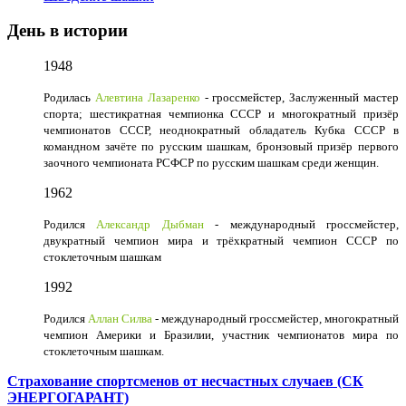
День в истории
1948
Родилась
Алевтина Лазаренко
- гроссмейстер, Заслуженный мастер
спорта; шестикратная чемпионка СССР и многократный призёр
чемпионатов СССР, неоднократный обладатель Кубка СССР в
командном зачёте по русским шашкам, бронзовый призёр первого
заочного чемпионата РСФСР по русским шашкам среди женщин.
1962
Родился
Александр Дыбман
- международный гроссмейстер,
двукратный чемпион мира и трёхкратный чемпион СССР по
стоклеточным шашкам
1992
Родился
Аллан Силва
- международный гроссмейстер, многократный
чемпион Америки и Бразилии, участник чемпионатов мира по
стоклеточным шашкам.
Страхование спортсменов от несчастных случаев (СК
ЭНЕРГОГАРАНТ)