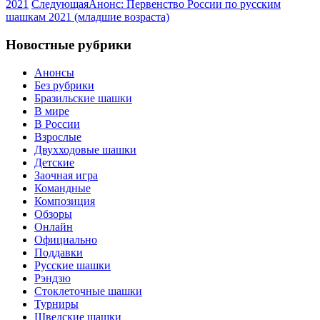
2021
Следующая
Анонс: Первенство России по русским
шашкам 2021 (младшие возраста)
Новостные рубрики
Анонсы
Без рубрики
Бразильские шашки
В мире
В России
Взрослые
Двухходовые шашки
Детские
Заочная игра
Командные
Композиция
Обзоры
Онлайн
Официально
Поддавки
Русские шашки
Рэндзю
Стоклеточные шашки
Турниры
Шведские шашки