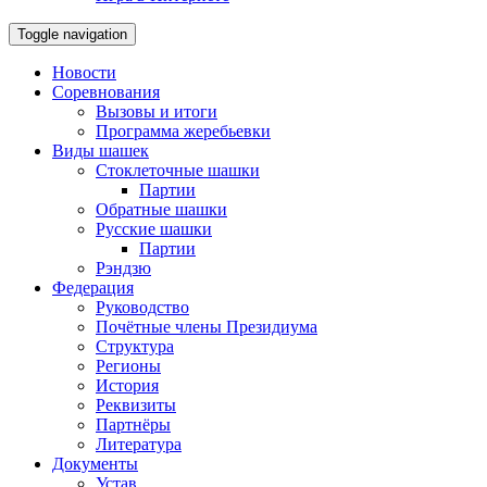
Toggle navigation
Новости
Соревнования
Вызовы и итоги
Программа жеребьевки
Виды шашек
Стоклеточные шашки
Партии
Обратные шашки
Русские шашки
Партии
Рэндзю
Федерация
Руководство
Почётные члены Президиума
Структура
Регионы
История
Реквизиты
Партнёры
Литература
Документы
Устав