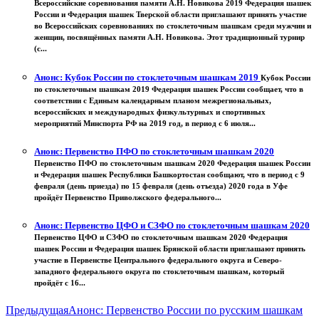
Всероссийские соревнования памяти А.Н. Новикова 2019 Федерация шашек
России и Федерация шашек Тверской области приглашают принять участие
во Всероссийских соревнованиях по стоклеточным шашкам среди мужчин и
женщин, посвящённых памяти А.Н. Новикова. Этот традиционный турнир
(с...
Анонс: Кубок России по стоклеточным шашкам 2019
Кубок России
по стоклеточным шашкам 2019 Федерация шашек России сообщает, что в
соответствии с Единым календарным планом межрегиональных,
всероссийских и международных физкультурных и спортивных
мероприятий Минспорта РФ на 2019 год, в период с 6 июля...
Анонс: Первенство ПФО по стоклеточным шашкам 2020
Первенство ПФО по стоклеточным шашкам 2020 Федерация шашек России
и Федерация шашек Республики Башкортостан сообщают, что в период с 9
февраля (день приезда) по 15 февраля (день отъезда) 2020 года в Уфе
пройдёт Первенство Приволжского федерального...
Анонс: Первенство ЦФО и СЗФО по стоклеточным шашкам 2020
Первенство ЦФО и СЗФО по стоклеточным шашкам 2020 Федерация
шашек России и Федерация шашек Брянской области приглашают принять
участие в Первенстве Центрального федерального округа и Северо-
западного федерального округа по стоклеточным шашкам, который
пройдёт с 16...
Предыдущая
Анонс: Первенство России по русским шашкам