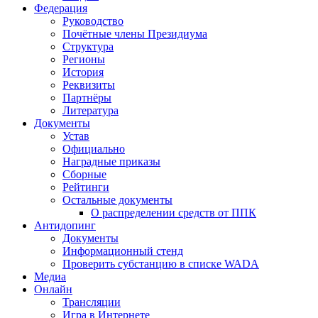
Федерация
Руководство
Почётные члены Президиума
Структура
Регионы
История
Реквизиты
Партнёры
Литература
Документы
Устав
Официально
Наградные приказы
Сборные
Рейтинги
Остальные документы
О распределении средств от ППК
Антидопинг
Документы
Информационный стенд
Проверить субстанцию в списке WADA
Медиа
Онлайн
Трансляции
Игра в Интернете