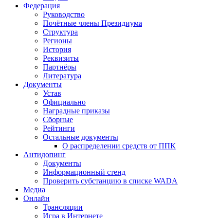
Федерация
Руководство
Почётные члены Президиума
Структура
Регионы
История
Реквизиты
Партнёры
Литература
Документы
Устав
Официально
Наградные приказы
Сборные
Рейтинги
Остальные документы
О распределении средств от ППК
Антидопинг
Документы
Информационный стенд
Проверить субстанцию в списке WADA
Медиа
Онлайн
Трансляции
Игра в Интернете