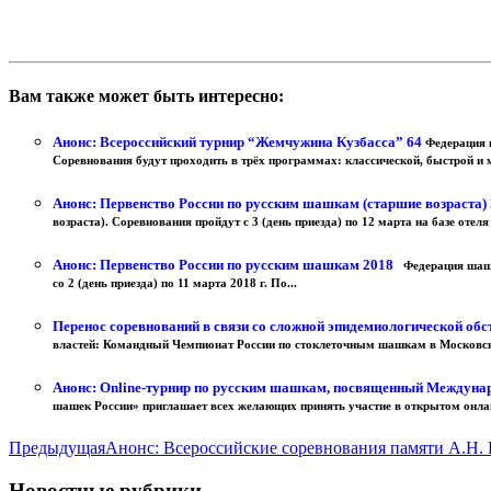
Вам также может быть интересно:
Анонс: Всероссийский турнир “Жемчужина Кузбасса” 64
Федерация 
Соревнования будут проходить в трёх программах: классической, быстрой и мо
Анонс: Первенство России по русским шашкам (старшие возраста)
возраста). Соревнования пройдут с 3 (день приезда) по 12 марта на базе отеля
Анонс: Первенство России по русским шашкам 2018
Федерация шашек
со 2 (день приезда) по 11 марта 2018 г. По...
Перенос соревнований в связи со сложной эпидемиологической об
властей: Командный Чемпионат России по стоклеточным шашкам в Московской
Анонс: Online-турнир по русским шашкам, посвященный Междуна
шашек России» приглашает всех желающих принять участие в открытом онла
Предыдущая
Анонс: Всероссийские соревнования памяти А.Н.
Новостные рубрики