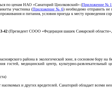
яться по ценам НАО «Санаторий Циолковский» (
Приложение № 1
 анкеты участника (
Приложение № 6
) необходимо отправить не
 проживания и питания, условия проезда к месту проведения сор
33-42
(П
резидент СООО «Федерация шашек Самарской области»
сноярского района в экологической зоне, в сосновом бору на бе
ия гостей, медицинский центр, культурно-развлекательный ц
т насекомых и других вредителей. Санаторий обладает всеми н