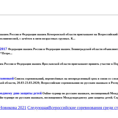
шашек России и Федерация шашек Кемеровской области приглашают на Всероссийский
лниеносной, с зачётом в пяти возрастных группах. К...
 2017
Федерация шашек России и Федерация шашек Ленинградской области объявляют о
 “Петро...
 России и Федерация шашек Ярославской области приглашают принять участие в Перв
становкой
Список соревнований, перенесённых на неопределенный срок в связи со сл
 области, 20.03-23.03.2020; Всероссийские соревнования по русским шашкам в Респуб
родному дню защиты детей
Online-турнир по русским шашкам, посвященный Межд
йн-турнире по русским шашкам, посвященном Международному дню защиты детей. Соре
 Новикова 2021
Следующая
Всероссийские соревнования среди ст