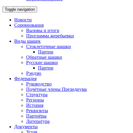
Toggle navigation
Новости
Соревнования
Вызовы и итоги
Программа жеребьевки
Виды шашек
Стоклеточные шашки
Партии
Обратные шашки
Русские шашки
Партии
Рэндзю
Федерация
Руководство
Почётные члены Президиума
Структура
Регионы
История
Реквизиты
Партнёры
Литература
Документы
Устав