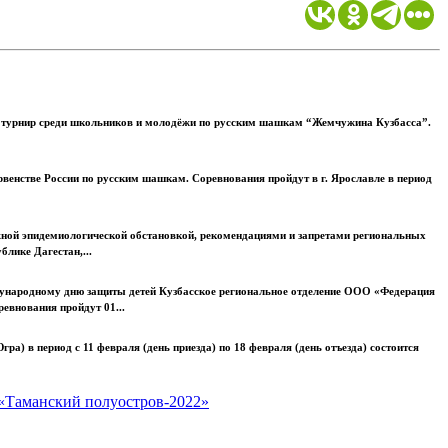
 турнир среди школьников и молодёжи по русским шашкам “Жемчужина Кузбасса”.
енстве России по русским шашкам. Соревнования пройдут в г. Ярославле в период
ожной эпидемиологической обстановкой, рекомендациями и запретами региональных
лике Дагестан,...
ународному дню защиты детей Кузбасское региональное отделение ООО «Федерация
внования пройдут 01...
 в период с 11 февраля (день приезда) по 18 февраля (день отъезда) состоится
 «Таманский полуостров-2022»