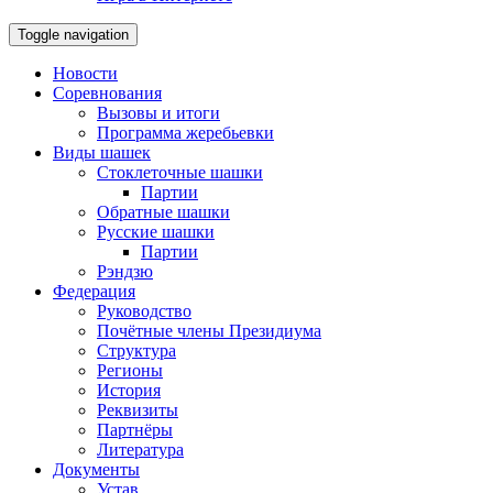
Toggle navigation
Новости
Соревнования
Вызовы и итоги
Программа жеребьевки
Виды шашек
Стоклеточные шашки
Партии
Обратные шашки
Русские шашки
Партии
Рэндзю
Федерация
Руководство
Почётные члены Президиума
Структура
Регионы
История
Реквизиты
Партнёры
Литература
Документы
Устав