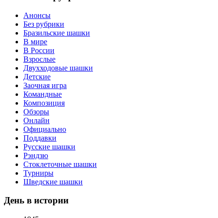
Анонсы
Без рубрики
Бразильские шашки
В мире
В России
Взрослые
Двухходовые шашки
Детские
Заочная игра
Командные
Композиция
Обзоры
Онлайн
Официально
Поддавки
Русские шашки
Рэндзю
Стоклеточные шашки
Турниры
Шведские шашки
День в истории