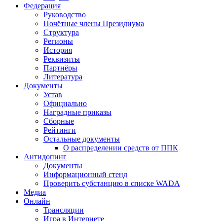
Федерация
Руководство
Почётные члены Президиума
Структура
Регионы
История
Реквизиты
Партнёры
Литература
Документы
Устав
Официально
Наградные приказы
Сборные
Рейтинги
Остальные документы
О распределении средств от ППК
Антидопинг
Документы
Информационный стенд
Проверить субстанцию в списке WADA
Медиа
Онлайн
Трансляции
Игра в Интернете