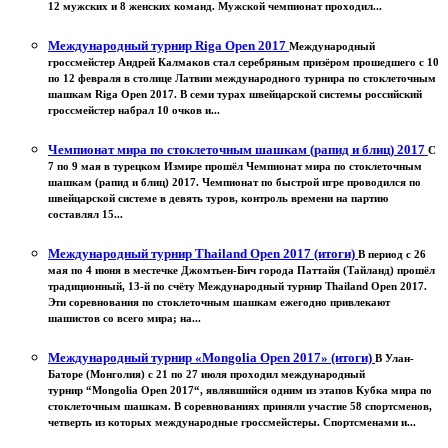
12 мужских и 8 женских команд. Мужской чемпионат проходил...
Международный турнир Riga Open 2017
Международный
гроссмейстер Андрей Калмаков стал серебряным призёром прошедшего с 10
по 12 февраля в столице Латвии международного турнира по стоклеточным
шашкам Riga Open 2017. В семи турах швейцарской системы российский
гроссмейстер набрал 10 очков и...
Чемпионат мира по стоклеточным шашкам (рапид и блиц) 2017
С
7 по 9 мая в турецком Измире прошёл Чемпионат мира по стоклеточным
шашкам (рапид и блиц) 2017. Чемпионат по быстрой игре проводился по
швейцарской системе в девять туров, контроль времени на партию
составлял 15...
Международный турнир Thailand Open 2017 (итоги)
В период с 26
мая по 4 июня в местечке Джомтьен-Бич города Паттайя (Тайланд) прошёл
традиционный, 13-й по счёту Международный турнир Thailand Open 2017.
Эти соревнования по стоклеточным шашкам ежегодно привлекают
шашистов со всего мира; на...
Международный турнир «Mongolia Open 2017» (итоги)
В Улан-
Баторе (Монголия) с 21 по 27 июля проходил международный
турнир “Mongolia Open 2017“, являвшийся одним из этапов Кубка мира по
стоклеточным шашкам. В соревнованиях приняли участие 58 спортсменов,
четверть из которых международные гроссмейстеры. Спортсменами и...