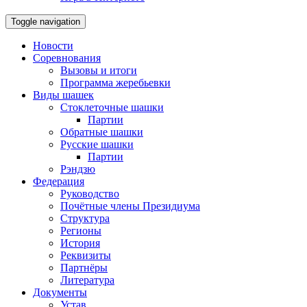
Toggle navigation
Новости
Соревнования
Вызовы и итоги
Программа жеребьевки
Виды шашек
Стоклеточные шашки
Партии
Обратные шашки
Русские шашки
Партии
Рэндзю
Федерация
Руководство
Почётные члены Президиума
Структура
Регионы
История
Реквизиты
Партнёры
Литература
Документы
Устав