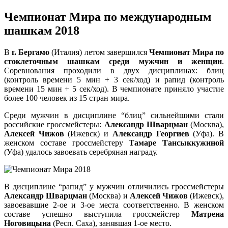
Чемпионат Мира по международным
шашкам 2018
В
г. Бергамо
(Италия) летом завершился
Чемпионат Мира по
стоклеточным шашкам среди мужчин и женщин
.
Соревнования проходили в двух дисциплинах: блиц
(контроль времени 5 мин + 3 сек/ход) и рапид (контроль
времени 15 мин + 5 сек/ход). В чемпионате приняло участие
более 100 человек из 15 стран мира.
Среди мужчин в дисциплине “блиц” сильнейшими стали
российские гроссмейстеры:
Александр Шварцман
(Москва),
Алексей Чижов
(Ижевск) и
Александр Георгиев
(Уфа). В
женском составе гроссмейстеру
Тамаре Тансыккужиной
(Уфа) удалось завоевать серебряная награду.
В дисциплине “рапид” у мужчин отличились гроссмейстеры
Александр Шварцман
(Москва) и
Алексей Чижов
(Ижевск),
завоевавшие 2-ое и 3-ое места соответственно. В женском
составе успешно выступила гроссмейстер
Матрена
Ноговицына
(Респ. Саха), занявшая 1-ое место.