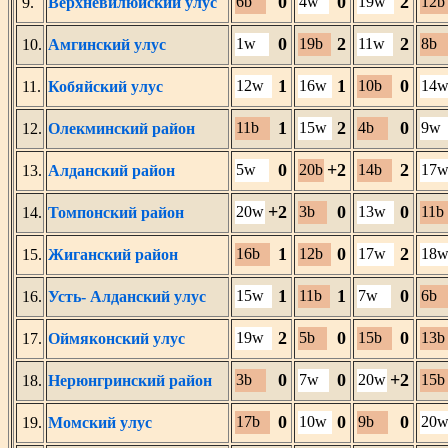
0
0
2
6b
4w
19w
12b
9.
Верхневилюйский улус
0
2
2
1w
19b
11w
8b
10.
Амгинский улус
1
1
0
12w
16w
10b
14
11.
Кобяйский улус
1
2
0
11b
15w
4b
9w
12.
Олекминский район
0
+2
2
5w
20b
14b
17
13.
Алданский район
+2
0
0
20w
3b
13w
11b
14.
Томпонский район
1
0
2
16b
12b
17w
18
15.
Жиганский район
1
1
0
15w
11b
7w
6b
16.
Усть- Алданский улус
2
0
0
19w
5b
15b
13b
17.
Оймяконский улус
0
0
+2
3b
7w
20w
15b
18.
Нерюнгринский район
0
0
0
17b
10w
9b
20
19.
Момский улус