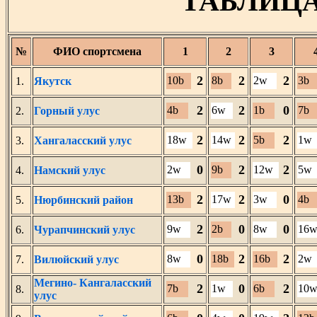
ТАБЛИЦ
№
ФИО спортсмена
1
2
3
2
2
2
10b
8b
2w
3b
1.
Якутск
2
2
0
4b
6w
1b
7b
2.
Горный улус
2
2
2
18w
14w
5b
1w
3.
Хангаласский улус
0
2
2
2w
9b
12w
5w
4.
Намский улус
2
2
0
13b
17w
3w
4b
5.
Нюрбинский район
2
0
0
9w
2b
8w
16
6.
Чурапчинский улус
0
2
2
8w
18b
16b
2w
7.
Вилюйский улус
Мегино- Кангаласский
2
0
2
7b
1w
6b
10
8.
улус