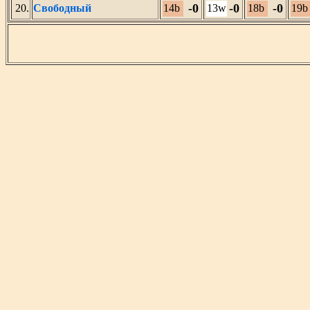
-0
-0
-0
20.
Свободный
14b
13w
18b
19b